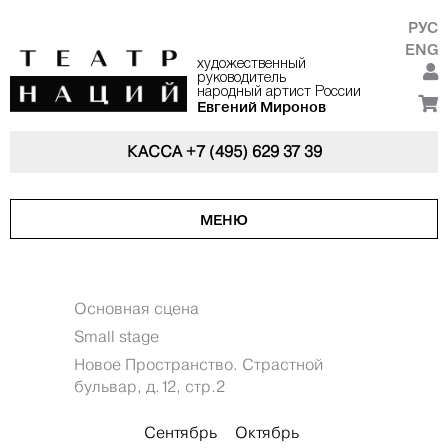
РУС
ENG
художественный
руководитель
народный артист России
Евгений Миронов
КАССА
+7 (495) 629 37 39
МЕНЮ
Основная сцена
Small stage
Новое Пространство. Страстной
бульвар, д.12, стр.2
Сентябрь
Октябрь