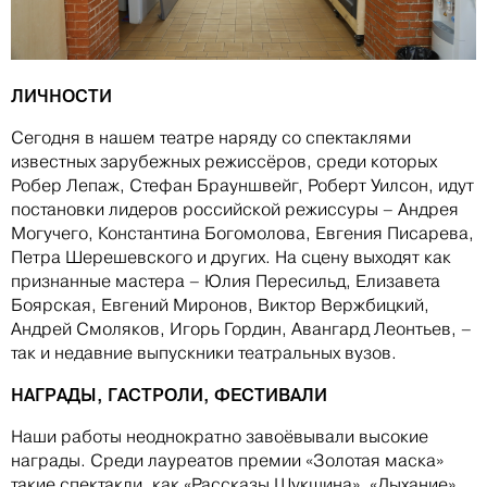
ЛИЧНОСТИ
Сегодня в нашем театре наряду со спектаклями
известных зарубежных режиссёров, среди которых
Робер Лепаж, Стефан Брауншвейг, Роберт Уилсон, идут
постановки лидеров российской режиссуры – Андрея
Могучего, Константина Богомолова, Евгения Писарева,
Петра Шерешевского и других. На сцену выходят как
признанные мастера – Юлия Пересильд, Елизавета
Боярская, Евгений Миронов, Виктор Вержбицкий,
Андрей Смоляков, Игорь Гордин, Авангард Леонтьев, –
так и недавние выпускники театральных вузов.
НАГРАДЫ, ГАСТРОЛИ, ФЕСТИВАЛИ
Наши работы неоднократно завоёвывали высокие
награды. Среди лауреатов премии «Золотая маска»
такие спектакли, как «Рассказы Шукшина», «Дыхание»,