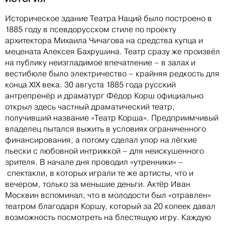
Историческое здание Театра Наций было построено в
1885 году в псевдорусском стиле по проекту
архитектора Михаила Чичагова на средства купца и
мецената Алексея Бахрушина. Театр сразу же произвёл
на публику неизгладимое впечатление – в залах и
вестибюле было электричество – крайняя редкость для
конца XIX века. 30 августа 1885 года русский
антрепренёр и драматург Фёдор Корш официально
открыл здесь частный драматический театр,
получивший название «Театр Корша». Предприимчивый
владелец пытался выжить в условиях ограниченного
финансирования, а потому сделал упор на лёгкие
пьески с любовной интрижкой – для неискушенного
зрителя. В начале дня проводил «утренники» –
спектакли, в которых играли те же артисты, что и
вечером, только за меньшие деньги. Актёр Иван
Москвин вспоминал, что в молодости был «отравлен»
театром благодаря Коршу, который за 20 копеек давал
возможность посмотреть на блестящую игру. Каждую