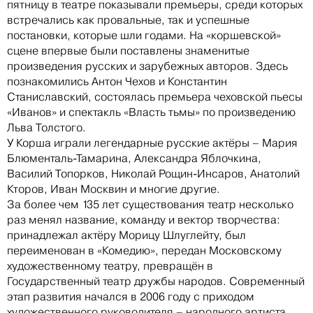
пятницу в театре показывали премьеры, среди которых
встречались как провальные, так и успешные
постановки, которые шли годами. На «коршевской»
сцене впервые были поставлены знаменитые
произведения русских и зарубежных авторов. Здесь
познакомились Антон Чехов и Константин
Станиславский, состоялась премьера чеховской пьесы
«Иванов» и спектакль «Власть тьмы» по произведению
Льва Толстого.
У Корша играли легендарные русские актёры – Мария
Блюменталь-Тамарина, Александра Яблочкина,
Василий Топорков, Николай Рощин-Инсаров, Анатолий
Кторов, Иван Москвин и многие другие.
За более чем 135 лет существования театр несколько
раз менял название, команду и вектор творчества:
принадлежал актёру Морицу Шлуглейту, был
переименован в «Комедию», передан Московскому
художественному театру, превращён в
Государственный театр дружбы народов. Современный
этап развития начался в 2006 году с приходом
художественного руководителя – народного артиста