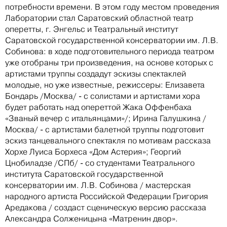
потребности времени. В этом году местом проведения
Лаборатории стал Саратовский областной театр
оперетты, г. Энгельс и Театральный институт
Саратовской государственной консерватории им. Л.В.
Собинова: в ходе подготовительного периода театром
уже отобраны три произведения, на основе которых с
артистами труппы создадут эскизы спектаклей
молодые, но уже известные, режиссеры: Елизавета
Бондарь /Москва/ - с солистами и артистами хора
будет работать над опереттой Жака Оффенбаха
«Званый вечер с итальянцами»/; Ирина Галушкина /
Москва/ - с артистами балетной труппы подготовит
эскиз танцевального спектакля по мотивам рассказа
Хорхе Луиса Борхеса «Дом Астерия»; Георгий
Цнобиладзе /СПб/ - со студентами Театрального
института Саратовской государственной
консерватории им. Л.В. Собинова / мастерская
народного артиста Российской Федерации Григория
Аредакова / создаст сценическую версию рассказа
Александра Солженицына «Матренин двор».