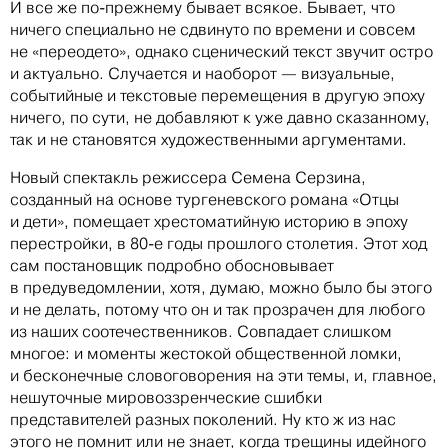
И все же по-прежнему бывает всякое. Бывает, что
ничего специально не сдвинуто по времени и совсем
не «переодето», однако сценический текст звучит остро
и актуально. Случается и наоборот — визуальные,
событийные и текстовые перемещения в другую эпоху
ничего, по сути, не добавляют к уже давно сказанному,
так и не становятся художественными аргументами.
Новый спектакль режиссера Семена Серзина,
созданный на основе тургеневского романа «Отцы
и дети», помещает хрестоматийную историю в эпоху
перестройки, в 80-е годы прошлого столетия. Этот ход
сам постановщик подробно обосновывает
в предуведомлении, хотя, думаю, можно было бы этого
и не делать, потому что он и так прозрачен для любого
из наших соотечественников. Совпадает слишком
многое: и моменты жестокой общественной ломки,
и бесконечные словоговорения на эти темы, и, главное,
нешуточные мировоззренческие сшибки
представителей разных поколений. Ну кто ж из нас
этого не помнит или не знает, когда трещины идейного