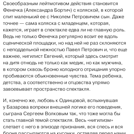
Своеобразным лейтмотивом действия становится
Фенечка (Александра Бортич) с коляской, в которой
спит маленький ее с Николем Петровичем сын. Даже
точнее — сама коляска с младенцем, которая,
кажется, играет в спектакле едва ли не главную роль.
Ведь не только Фенечка регулярно возит ее вдоль
сценической площадки, но над ней не раз склоняются
с неподдельной нежностью Павел Петрович и, что еще
важнее, нигилист Евгений, который здесь смотрит
на дитя отнюдь не только как медик, но как мужчина,
в котором сквозь броню холодного отрицания упорно
пробиваются обыкновенные чувства. Тема ребенка,
детства, а соответственно и отцовства упрямо
завоевывает пространство спектакля.
И, конечно же, любовь к Одинцовой, вспыхнувшая
у Базарова вопреки внешней логике его поведения,
сыграна Сергеем Волковым так, что тоже могла бы
стать главной темой спектакля. Весь «нигилизм»
слетает с него в эпизоде признания, вся спесь и вся
броня рассыпаются на кусочки, оставляя перед нами