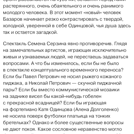
растерянного, очень обаятельного и очень ранимого
молодого человека. В этот момент «новый» человек
Базаров начинает резко контрастировать с твердой,
холодной, уверенной в себе Одинцовой, чья душа здесь
так и остается загадкой.
Спектакль Семена Серзина явно противоречив. Глядя
на замечательных артистов, играющих исключительно
живых и узнаваемых людей, не перестаешь задаваться
вопросами. А что бы изменилось, если бы не было
в спектакле концептуального временного переноса?
Если бы Павел Петрович не носил рыжего кожаного
пиджака, а Николай Петрович — скучной пиджачной
пары? Если бы вместо коммунистической мозаики
на заднике висел бы какой-нибудь гобелен
с прекрасной всадницей? Если бы играющая
на фортепиано Катя Одинцова (Алена Долголенко)
не носила поверх футболки платьица на тонких
бретельках? Однако и более существенные вопросы
не дают покоя. Какое сословное неравенство могло