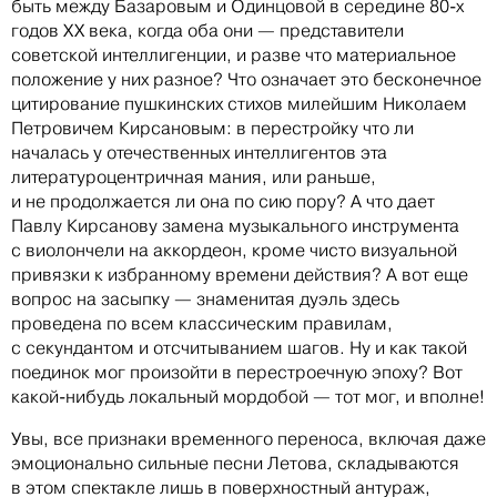
быть между Базаровым и Одинцовой в середине 80-х
годов ХХ века, когда оба они — представители
советской интеллигенции, и разве что материальное
положение у них разное? Что означает это бесконечное
цитирование пушкинских стихов милейшим Николаем
Петровичем Кирсановым: в перестройку что ли
началась у отечественных интеллигентов эта
литературоцентричная мания, или раньше,
и не продолжается ли она по сию пору? А что дает
Павлу Кирсанову замена музыкального инструмента
с виолончели на аккордеон, кроме чисто визуальной
привязки к избранному времени действия? А вот еще
вопрос на засыпку — знаменитая дуэль здесь
проведена по всем классическим правилам,
с секундантом и отсчитыванием шагов. Ну и как такой
поединок мог произойти в перестроечную эпоху? Вот
какой-нибудь локальный мордобой — тот мог, и вполне!
Увы, все признаки временного переноса, включая даже
эмоционально сильные песни Летова, складываются
в этом спектакле лишь в поверхностный антураж,