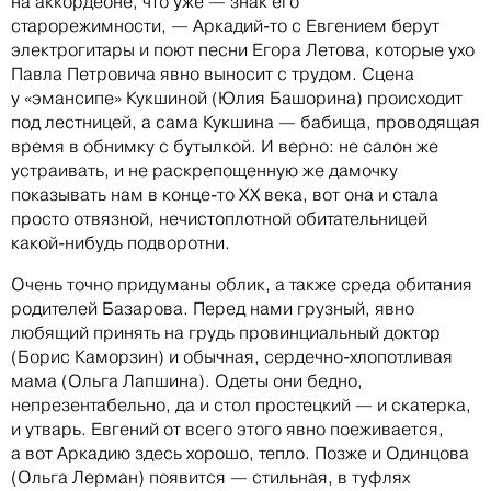
на аккордеоне, что уже — знак его
старорежимности, — Аркадий-то с Евгением берут
электрогитары и поют песни Егора Летова, которые ухо
Павла Петровича явно выносит с трудом. Сцена
у «эмансипе» Кукшиной (Юлия Башорина) происходит
под лестницей, а сама Кукшина — бабища, проводящая
время в обнимку с бутылкой. И верно: не салон же
устраивать, и не раскрепощенную же дамочку
показывать нам в конце-то ХХ века, вот она и стала
просто отвязной, нечистоплотной обитательницей
какой-нибудь подворотни.
Очень точно придуманы облик, а также среда обитания
родителей Базарова. Перед нами грузный, явно
любящий принять на грудь провинциальный доктор
(Борис Каморзин) и обычная, сердечно-хлопотливая
мама (Ольга Лапшина). Одеты они бедно,
непрезентабельно, да и стол простецкий — и скатерка,
и утварь. Евгений от всего этого явно поеживается,
а вот Аркадию здесь хорошо, тепло. Позже и Одинцова
(Ольга Лерман) появится — стильная, в туфлях