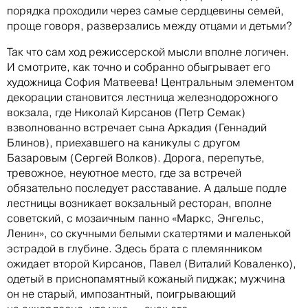
порядка проходили через самые сердцевины семей,
проще говоря, разверзались между отцами и детьми?
Так что сам ход режиссерской мысли вполне логичен.
И смотрите, как точно и собранно обыгрывает его
художница София Матвеева! Центральным элементом
декорации становится лестница железнодорожного
вокзала, где Николай Кирсанов (Петр Семак)
взволнованно встречает сына Аркадия (Геннадий
Блинов), приехавшего на каникулы с другом
Базаровым (Сергей Волков). Дорога, перепутье,
тревожное, неуютное место, где за встречей
обязательно последует расставание. А дальше подле
лестницы возникает вокзальный ресторан, вполне
советский, с мозаичным панно «Маркс, Энгельс,
Ленин», со скучными белыми скатертями и маленькой
эстрадой в глубине. Здесь брата с племянником
ожидает второй Кирсанов, Павел (Виталий Коваленко),
одетый в приснопамятный кожаный пиджак; мужчина
он не старый, импозантный, поигрывающий