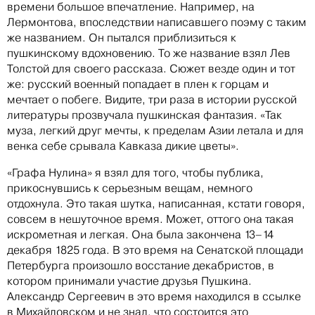
времени большое впечатление. Например, на
Лермонтова, впоследствии написавшего поэму с таким
же названием. Он пытался приблизиться к
пушкинскому вдохновению. То же название взял Лев
Толстой для своего рассказа. Сюжет везде один и тот
же: русский военный попадает в плен к горцам и
мечтает о побеге. Видите, три раза в истории русской
литературы прозвучала пушкинская фантазия. «Так
муза, легкий друг мечты, к пределам Азии летала и для
венка себе срывала Кавказа дикие цветы».
«Графа Нулина» я взял для того, чтобы публика,
прикоснувшись к серьезным вещам, немного
отдохнула. Это такая шутка, написанная, кстати говоря,
совсем в нешуточное время. Может, оттого она такая
искрометная и легкая. Она была закончена 13–14
декабря 1825 года. В это время на Сенатской площади
Петербурга произошло восстание декабристов, в
котором принимали участие друзья Пушкина.
Александр Сергеевич в это время находился в ссылке
в Михайловском и не знал, что состоится это