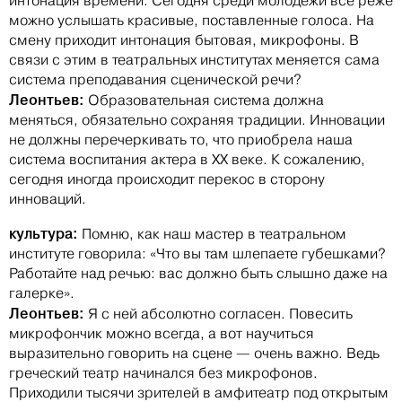
интонация времени. Сегодня среди молодежи все реже
можно услышать красивые, поставленные голоса. На
смену приходит интонация бытовая, микрофоны. В
связи с этим в театральных институтах меняется сама
система преподавания сценической речи?
Леонтьев:
Образовательная система должна
меняться, обязательно сохраняя традиции. Инновации
не должны перечеркивать то, что приобрела наша
система воспитания актера в XX веке. К сожалению,
сегодня иногда происходит перекос в сторону
инноваций.
культура:
Помню, как наш мастер в театральном
институте говорила: «Что вы там шлепаете губешками?
Работайте над речью: вас должно быть слышно даже на
галерке».
Леонтьев:
Я с ней абсолютно согласен. Повесить
микрофончик можно всегда, а вот научиться
выразительно говорить на сцене — очень важно. Ведь
греческий театр начинался без микрофонов.
Приходили тысячи зрителей в амфитеатр под открытым