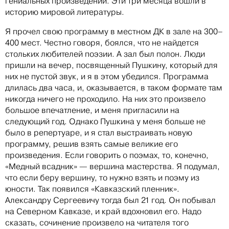
гениальных произведений. Эти три месяца вошли в
историю мировой литературы.
Я прочел свою программу в местном ДК в зале на 300–
400 мест. Честно говоря, боялся, что не найдется
стольких любителей поэзии. А зал был полон. Люди
пришли на вечер, посвященный Пушкину, который для
них не пустой звук, и я в этом убедился. Программа
длилась два часа, и, оказывается, в таком формате там
никогда ничего не проходило. На них это произвело
большое впечатление, и меня пригласили на
следующий год. Однако Пушкина у меня больше не
было в репертуаре, и я стал выстраивать новую
программу, решив взять самые великие его
произведения. Если говорить о поэмах, то, конечно,
«Медный всадник» — вершина мастерства. Я подумал,
что если беру вершину, то нужно взять и поэму из
юности. Так появился «Кавказский пленник».
Александру Сергеевичу тогда был 21 год. Он побывал
на Северном Кавказе, и край вдохновил его. Надо
сказать, сочинение произвело на читателя того