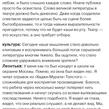
небом, и было слышно каждое слово. Иначе публика
просто бы освистала. Слово великой литературы в
театре должно быть донесено. Даже когда создатели
спектакля задаются целью быть на сцене более
бытообразными, то и тогда навыки выразительности
пригодятся, потому что не будет каши во рту. Театр —
это искусство, а оно требует отбора.
культура:
Сегодня наше мышление стало довольно
клиповым и воспринимать большой поток серьезной
литературы многим тяжело. Вы ощутили, что стало
сложнее удерживать внимание зрителя?
Леонтьев:
У меня как-то был концерт в школе на
окраине Москвы. Помню, из окна был виден лес. Я
читал отрывок из «Хаджи-Мурата» Толстого —
сложнейшее для восприятия произведение. Боялся,
что ребята через несколько минут потеряют нить
повествования и начнут скучать со всеми вытекающими
последствиями. Ничего подобного. Я видел их глаза,
видел, что они реально слушают, а не делают вид. Мы,
артисты (если убрать пафос из этой фразы), каждый