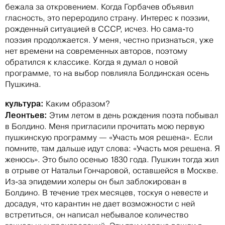
бежала за откровением. Когда Горбачев объявил
гласность, это переродило страну. Интерес к поэзии,
рожденный ситуацией в СССР, исчез. Но сама-то
поэзия продолжается. У меня, честно признаться, уже
нет времени на современных авторов, поэтому
обратился к классике. Когда я думал о новой
программе, то на выбор повлияла Болдинская осень
Пушкина.
культура:
Каким образом?
Леонтьев:
Этим летом в день рождения поэта побывал
в Болдино. Меня пригласили прочитать мою первую
пушкинскую программу — «Участь моя решена». Если
помните, там дальше идут слова: «Участь моя решена. Я
женюсь». Это было осенью 1830 года. Пушкин тогда жил
в отрыве от Натальи Гончаровой, оставшейся в Москве.
Из-за эпидемии холеры он был заблокирован в
Болдино. В течение трех месяцев, тоскуя о невесте и
досадуя, что карантин не дает возможности с ней
встретиться, он написал небывалое количество