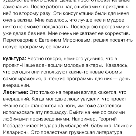
замечания. После работы над ошибками я приходил к
ней по второму разу. Эти консультации были для меня
очень важны. Мне казалось, что лучше нее и мудрее
никто не сможет подсказать. Последнюю программу я
уже делал без нее. Мне очень не хватает ее корректив.
Переговорив с Евгением Мироновым, решил посвятить
новую программу ее памяти.
культура:
Честно говоря, немного удивило, что в
проект «Наше все» вошли молодые актеры. Казалось,
что сегодня они используют какие-то новые формы
самовыражения, а чтецкие программы для них — день
вчерашний.
Леонтьев:
Это только на первый взгляд кажется, что
вчерашний. Когда молодые люди увидели, что проект
«Наше все» становится на ноги, им тоже захотелось
использовать эту площадку. Выйти на нее со своими
любимыми произведениями. Например, Георгий
Иобадзе читает Нодара Думбадзе «Я, бабушка, Илико и
Илларион». Это прелестная грузинская литература,