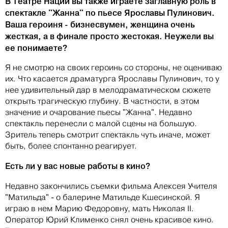
В Театре Наций вы также играете заглавную роль в
спектакле "Жанна" по пьесе Ярославы Пулинович.
Ваша героиня - бизнесвумен, женщина очень
жесткая, а в финале просто жестокая. Неужели вы
ее понимаете?
Я не смотрю на своих героинь со стороны, не оцениваю
их. Что касается драматурга Ярославы Пулинович, то у
нее удивительный дар в мелодраматическом сюжете
открыть трагическую глубину. В частности, в этом
значение и очарование пьесы "Жанна". Недавно
спектакль перенесли с малой сцены на большую.
Зритель теперь смотрит спектакль чуть иначе, может
быть, более спонтанно реагирует.
Есть ли у вас новые работы в кино?
Недавно закончились съемки фильма Алексея Учителя
"Матильда" - о балерине Матильде Кшесинской. Я
играю в нем Марию Федоровну, мать Николая II.
Оператор Юрий Клименко снял очень красивое кино.