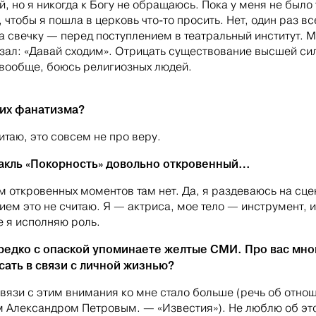
й, но я никогда к Богу не обращаюсь. Пока у меня не было
 чтобы я пошла в церковь что-то просить. Нет, один раз вс
а свечку — перед поступлением в театральный институт. М
азал: «Давай сходим». Отрицать существование высшей си
 вообще, боюсь религиозных людей.
 их фанатизма?
итаю, это совсем не про веру.
акль «Покорность» довольно откровенный…
 откровенных моментов там нет. Да, я раздеваюсь на сце
ием это не считаю. Я — актриса, мое тело — инструмент, и
е я исполняю роль.
редко с опаской упоминаете желтые СМИ. Про вас мно
сать в связи с личной жизнью?
связи с этим внимания ко мне стало больше (речь об отно
м Александром Петровым. — «Известия»). Не люблю об эт