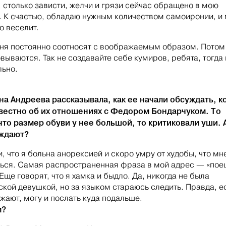
, столько зависти, желчи и грязи сейчас обращено в мою
 К счастью, обладаю нужным количеством самоиронии, и
о веселит.
ня постоянно соотносят с воображаемым образом. Потом
вываются. Так не создавайте себе кумиров, ребята, тогда 
льно.
а Андреева рассказывала, как ее начали обсуждать, к
звестно об их отношениях с Федором Бондарчуком. То
что размер обуви у нее большой, то критиковали уши. 
уждают?
, что я больна анорексией и скоро умру от худобы, что мн
ься. Самая распространенная фраза в мой адрес — «поеш
Еще говорят, что я хамка и быдло. Да, никогда не была
ской девушкой, но за языком стараюсь следить. Правда, е
жают, могу и послать куда подальше.
м?