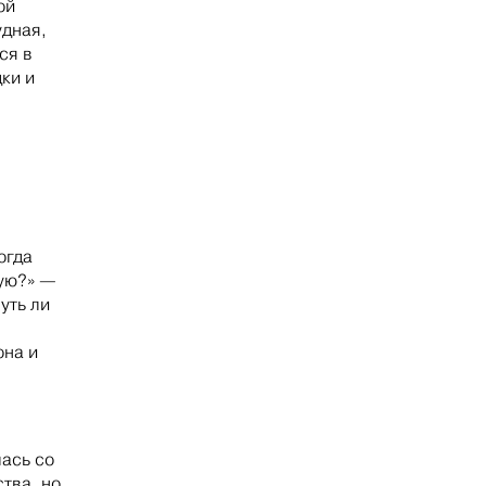
ой
удная,
ся в
ки и
огда
вую?» —
уть ли
она и
ась со
тва, но