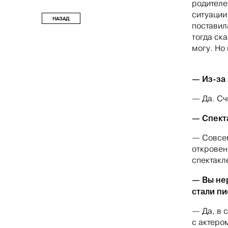
родителе
ситуации,
НАЗАД
поставил
тогда ск
могу. Но
— Из-за
— Да. Сч
— Спект
— Совсем
откровен
спектакл
— Вы не
стали пи
— Да, в 
с актеро