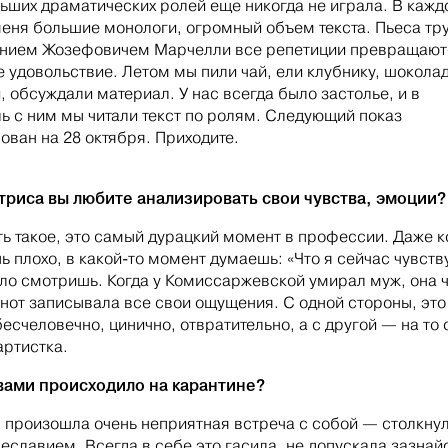
льших драматических ролей еще никогда не играла. В кажд
меня большие монологи, огромный объем текста. Пьеса тр
ением Жозефовичем Марчелли все репетиции превращают
 удовольствие. Летом мы пили чай, ели клубнику, шоколад
, обсуждали материал. У нас всегда было застолье, и в
ь с ним мы читали текст по ролям. Следующий показ
ован на 28 октября. Приходите.
триса вы любите анализировать свои чувства, эмоции?
ть такое, это самый дурацкий момент в профессии. Даже к
нь плохо, в какой-то момент думаешь: «Что я сейчас чувст
ало смотришь. Когда у Комиссаржевской умирал муж, она ч
кнот записывала все свои ощущения. С одной стороны, это
бесчеловечно, цинично, отвратительно, а с другой — на то 
артистка.
вами происходило на карантине?
 произошла очень неприятная встреча с собой — столкнул
еславием. Всегда в себе это гасила, не допускала зазнайс