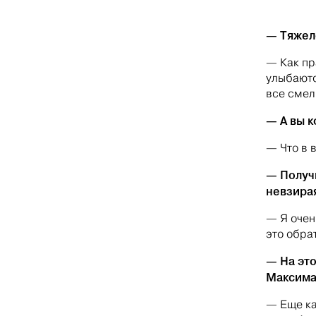
— Тяжел
— Как пр
улыбаютс
все смел
— А вы к
— Что в 
— Получи
невзирая
— Я очен
это обра
— На это
Максима
— Еще как