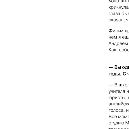
Констант
крикнула 
глаза бы
сказал, 
Фильм до
нем я ещ
Андреем 
Как, соб
— Вы од
годы. С 
— В школ
учителя 
юристы, 
английско
голоса, 
Все моме
студию М