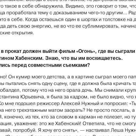
то такое в себе обнаружила. Видимо, это говорит о том, чт
нца проработала тему с доказыванием чего-то другим… Рад
это в себе. Когда остаешься один в шортах и толстовке на 
уда деть свою энергию, не во что ее сублимировать, начин
ские открытия.
в прокат должен выйти фильм «Огонь», где вы сыграли
тином Хабенским. Знаю, что вы им восхищаетесь.
лись перед совместными съемками?
о! Он кумир моего детства, а в картине сыграл моего пап
ы пытались снять одну сцену, где я должна была кричать т
 обалдел, потому что на него орала дочь. Мы снимали кру
стантина Юрьевича, я была за кадром, не было видно, что 
Ко мне подошел режиссер Алексей Нужный и попросил: «Т
а него трехэтажным матом заорать? Не просто послать, а
, конечно, из тех, кто за словом в карман не полезет, но ту
ация, уважение: это же Хабенский! Ответила, что не смогу
авай, попробуй. Я хочу его снять», — настаивал Леша Нуж