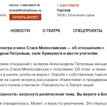
1 СЕНТЯБРЯ
КАССА
+7 (495) 629 37 39
Тартюф
ticket@tofnations.ru
19:00
/ Основная сцена
тель
КУПИТЬ БИЛЕТ
НОВОСТИ
О ТЕАТРЕ
СПЕЦПРОЕКТЫ
театра и кино Стася Милославская — об отношениях с
дром Петровым, силе бумеранга и мести учителям
изких отношений с актером Александром Петровым женщ
ъесть Стасю Милославскую с потрохами. Об этом, а также
х в школе, ролях на вырост, борьбе с собственным тщесл
и на сцене актриса рассказала «Известиям» в преддвери
ого показа спектакля «Покорность» в Театре наций.
орности» затронута религиозная тема. Вы верите в Бо
е определилась. Может, и верю по умолчанию. Это перешл