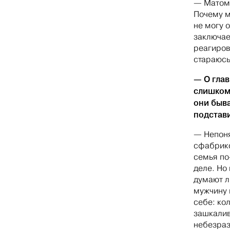
— Матом!
Почему м
не могу 
заключае
реагиров
стараюсь
— О глав
слишком
они быва
подстав
— Непоня
сфабрико
семья по
деле. Но
думают л
мужчину 
себе: ко
зашкалив
небезраз