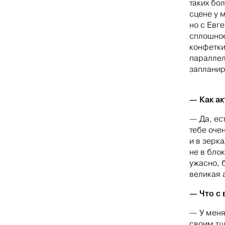
таких бо
сцене у 
но с Евг
сплошное
конфетки
параллел
запланир
— Как ак
— Да, ес
тебе оче
и в зерк
не в бло
ужасно, 
великая 
— Что с 
— У меня
своим тщ