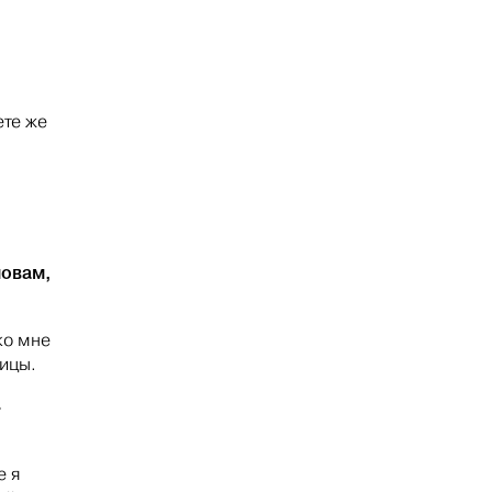
ете же
ловам,
ко мне
ницы.
»
е я