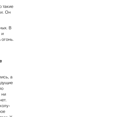
о такие
и. Он
ных. В
 и
 огонь.
е
ись, а
удущие
по
 ни
чет.
колу-
ное