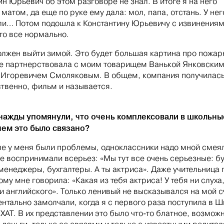
ин Юрьевич об этом разговоре не знал. В итоге я на него
матом, да еще по руке ему дала: мол, папа, отстань. У нег
ли… Потом подошла к Константину Юрьевичу с извинениям
что все нормально.
лжен выйти зимой. Это будет большая картина про пожар
е партнерствовала с моим товарищем Ванькой Янковским
Игоревичем Смоляковым. В общем, компания получилась
ственно, фильм и называется.
нажды упомянули, что очень комплексовали в школьны
чем это было связано?
е у меня были проблемы, одноклассники надо мной смеял
не воспринимали всерьез: «Мы тут все очень серьезные: б
менеджеры, бухгалтеры. А ты актриса». Даже учительница 
му мне говорила: «Какая из тебя актриса! У тебя ни слуха,
ни английского». Только ленивый не высказывался на мой с
нтально замолчали, когда я с первого раза поступила в Ш
ХАТ. В их представлении это было что-то блатное, возмож