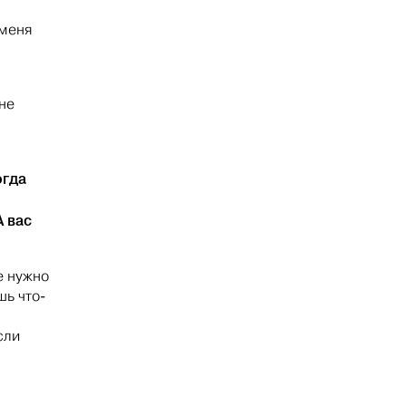
 меня
не
огда
А вас
е нужно
ь что-
сли