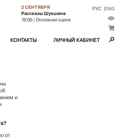
2 СЕНТЯБРЯ
РУС
ENG
Рассказы Шукшина
19:00
/ Основная сцена
КОНТАКТЫ
ЛИЧНЫЙ КАБИНЕТ
ины
 об
авием и
и
га?
о от