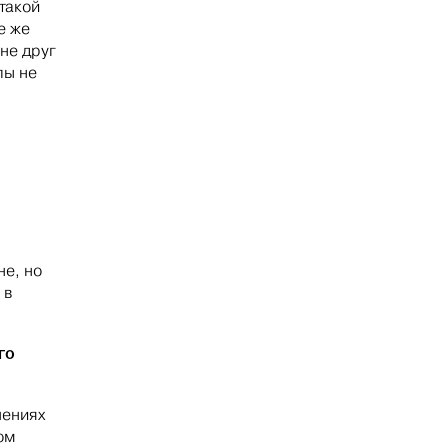
 такой
е же
не друг
лы не
не, но
 в
го
шениях
ом