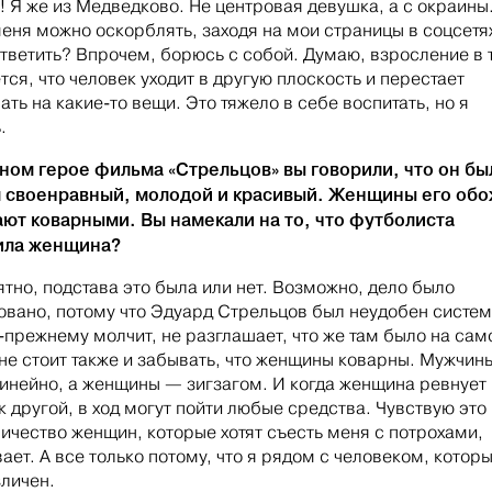
 Я же из Медведково. Не центровая девушка, а с окраины
еня можно оскорблять, заходя на мои страницы в соцсетях
ответить? Впрочем, борюсь с собой. Думаю, взросление в 
тся, что человек уходит в другую плоскость и перестает
ать на какие-то вещи. Это тяжело в себе воспитать, но я
.
ном герое фильма «Стрельцов» вы говорили, что он бы
 своенравный, молодой и красивый. Женщины его обо
ют коварными. Вы намекали на то, что футболиста
ила женщина?
тно, подстава это была или нет. Возможно, дело было
вано, потому что Эдуард Стрельцов был неудобен систем
-прежнему молчит, не разглашает, что же там было на са
 не стоит также и забывать, что женщины коварны. Мужчин
инейно, а женщины — зигзагом. И когда женщина ревнует
к другой, в ход могут пойти любые средства. Чувствую это
личество женщин, которые хотят съесть меня с потрохами,
ает. А все только потому, что я рядом с человеком, котор
личен.