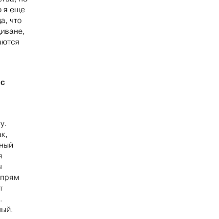
о я еще
а, что
диване,
аются
 с
у.
ак,
пный
я
ы
 прям
т
.
ный.