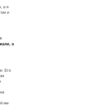
.
, а я
том и
л
жали, а
е. Его
мом
ы
 на
ый им