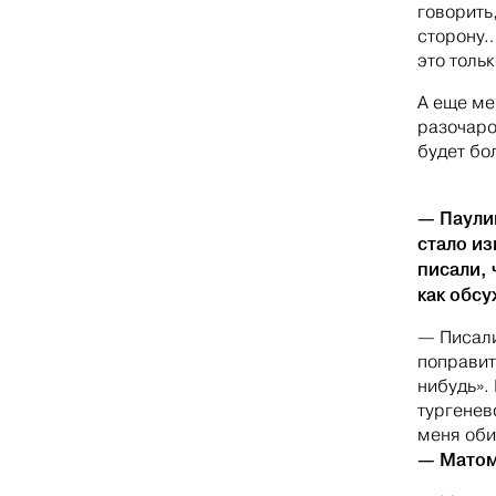
говорить
сторону…
это тольк
А еще ме
разочаро
будет бо
— Паулин
стало и
писали, 
как обс
— Писали
поправит
нибудь». 
тургенев
меня оби
— Мато