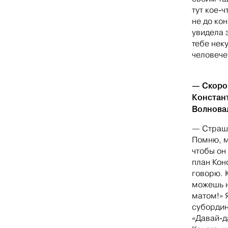
тут кое-ч
не до ко
увидела 
тебе нек
человече
— Скоро 
Констан
Волнова
— Страшн
Помню, м
чтобы он
план Кон
говорю. 
можешь н
матом!» Я
субордин
«Давай-д