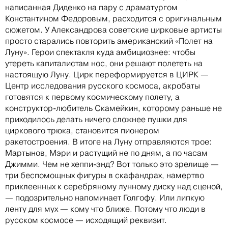
написанная Диденко на пару с драматургом
Константином Федоровым, расходится с оригинальным
сюжетом. У Александрова советские цирковые артисты
просто старались повторить американский «Полет на
Луну». Герои спектакля куда амбициознее: чтобы
утереть капиталистам нос, они решают полететь на
настоящую Луну. Цирк переформируется в ЦИРК —
Центр исследования русского космоса, акробаты
готовятся к первому космическому полету, а
конструктор-любитель Скамейкин, которому раньше не
приходилось делать ничего сложнее пушки для
циркового трюка, становится пионером
ракетостроения. В итоге на Луну отправляются трое:
Мартынов, Мэри и растущий не по дням, а по часам
Джимми. Чем не хеппи-энд? Вот только это зрелище —
три беспомощных фигуры в скафандрах, намертво
приклеенных к серебряному лунному диску над сценой,
— подозрительно напоминает Голгофу. Или липкую
ленту для мух — кому что ближе. Потому что люди в
русском космосе — исходящий реквизит.