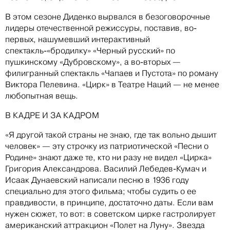
В этом сезоне Диденко вырвался в безоговорочные
лидеры отечественной режиссуры, поставив, во-
первых, нашумевший интерактивный
спектакль-«бродилку» «Черный русский» по
пушкинскому «Дубровскому», а во-вторых —
филигранный спектакль «Чапаев и Пустота» по роману
Виктора Пелевина. «Цирк» в Театре Наций — не менее
любопытная вещь.
В КАДРЕ И ЗА КАДРОМ
«Я другой такой страны не знаю, где так вольно дышит
человек» — эту строчку из патриотической «Песни о
Родине» знают даже те, кто ни разу не видел «Цирка»
Григория Александрова. Василий Лебедев-Кумач и
Исаак Дунаевский написали песню в 1936 году
специально для этого фильма; чтобы судить о ее
правдивости, в принципе, достаточно даты. Если вам
нужен сюжет, то вот: в советском цирке гастролирует
американский аттракцион «Полет на Луну». Звезда