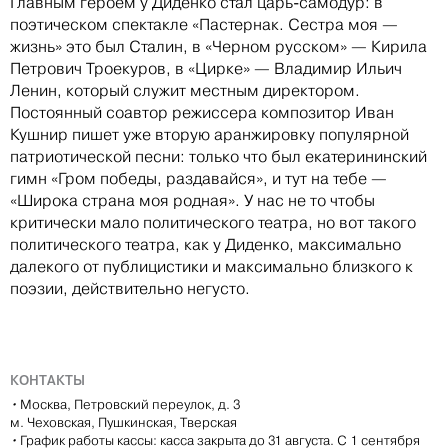
Главным героем у Диденко стал царь-самодур: в
поэтическом спектакле «Пастернак. Сестра моя —
жизнь» это был Сталин, в «Черном русском» — Кирила
Петрович Троекуров, в «Цирке» — Владимир Ильич
Ленин, который служит местным директором.
Постоянный соавтор режиссера композитор Иван
Кушнир пишет уже вторую аранжировку популярной
патриотической песни: только что был екатерининский
гимн «Гром победы, раздавайся», и тут на тебе —
«Широка страна моя родная». У нас не то чтобы
критически мало политического театра, но вот такого
политического театра, как у Диденко, максимально
далекого от публицистики и максимально близкого к
поэзии, действительно негусто.
КОНТАКТЫ
•
Москва, Петровский переулок, д. 3
м. Чеховская, Пушкинская, Тверская
•
График работы кассы: касса закрыта до 31 августа. С 1 сентября