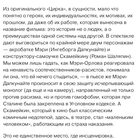
Из оригинального «Цирка», в сущности, мало что
понятно о героях, их индивидуальностях, их мотивах, их
прошлом, да даже об их работе, которая вынесена в
название фильма: это история не о людях, а о
преимуществах одной системы над другой. В спектакле
дают выговориться по крайней мере двум персонажам
— акробатке Мэри (Ингеборга Дапкунайте) и
конструктору-самоучке Скамейкину (Роман Шаляпин).
Мы можем лишь гадать, как Мэри-Орлова реагировала
на ненависть соотечественников-расистов, понимала
ли она, что ей нечего стыдиться, — в пьесе же Мэри-
Дапкунайте произносит в свою защиту исчерпывающий
монолог (да еще и на камеру), направленный не только
против расизма, но и против гомофобии, которая при
Сталине была закреплена в Уголовном кодексе. А
Скамейкин, который в кино был классическим
комичным недотепой, здесь, в театре, стал «маленьким
человеком», работающим из страха наказания.
Это не единственное место, где инсценировка,