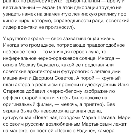
равных по размеру круга: горизонтальный — арену и
вертикальный — экран (в этой декорации трудно не
увидеть намек на знаменитую ленинскую реплику про
кино и цирк, которую, справедливости ради, советский
лидер все-таки не произносил).
У круглого экрана — своя захватывающая жизнь.
Иногда это громадное, потрясающе правдоподобное
небесное тело — то манящая героев луна, то
инфернальное черно-оранжевое солнце. Иногда —
окно в Москву будущего, какой ее представляли
советские архитекторы и футурологи: с летающими
машинами и Дворцом Советов. А порой — крупный
план актера в реальном времени (видеохудожник Илья
Старилов добавил к черно-белому изображению
эффект старой пленки, чтобы было похоже на
оригинальный фильм, — мелочь, а приятно). Без
экрана была бы невозможна дивная сцена,
цитирующая «Полет над городом» Марка Шагала: Мэри
со своим русским возлюбленным Мартыновым лежат
на манеже, он поет ей «Песню о Родине», камера