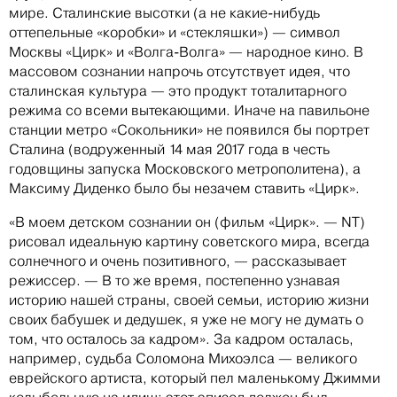
мире. Сталинские высотки (а не какие-нибудь
оттепельные «коробки» и «стекляшки») — символ
Москвы «Цирк» и «Волга-Волга» — народное кино. В
массовом сознании напрочь отсутствует идея, что
сталинская культура — это продукт тоталитарного
режима со всеми вытекающими. Иначе на павильоне
станции метро «Сокольники» не появился бы портрет
Сталина (водруженный 14 мая 2017 года в честь
годовщины запуска Московского метрополитена), а
Максиму Диденко было бы незачем ставить «Цирк».
«В моем детском сознании он (фильм «Цирк». — NT)
рисовал идеальную картину советского мира, всегда
солнечного и очень позитивного, — рассказывает
режиссер. — В то же время, постепенно узнавая
историю нашей страны, своей семьи, историю жизни
своих бабушек и дедушек, я уже не могу не думать о
том, что осталось за кадром». За кадром осталась,
например, судьба Соломона Михоэлса — великого
еврейского артиста, который пел маленькому Джимми