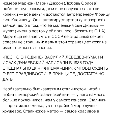
номера Марион (Мэри) Диксон (Любовь Орлова)
работает пушечным ядром и не получает за это ни
копейки — все деньги достаются антрепренеру Францу
фон Кнейшицу. Он шантажирует артистку «позорной»
тайной: дело в том, что ее маленький сын Джимми —
мулат (именно поэтому ей пришлось бежать из США).
Мэри еще не знает, что в СССР ее страшный секрет
совсем не страшный: ведь в этой стране цвет кожи не
имеет никакого значения.
«ПЕСНЮ О РОДИНЕ» ВАСИЛИЙ ЛЕБЕДЕВ-КУМАЧ И
ИСААК ДУНАЕВСКИЙ НАПИСАЛИ В 1936 ГОДУ
СПЕЦИАЛЬНО ДЛЯ ФИЛЬМА «ЦИРК»; ЧТОБЫ СУДИТЬ
О ЕГО ПРАВДИВОСТИ, В ПРИНЦИПЕ, ДОСТАТОЧНО
ДАТЫ
Необязательно быть завзятым сталинистом, чтобы
любить имперский сталинский китч — у него намного
больше поклонников, чем у самого генсека. Сталинки
— престижное жилье, уж по крайней мере лучше
хрущевок. Сталинское метро — самое красивое в