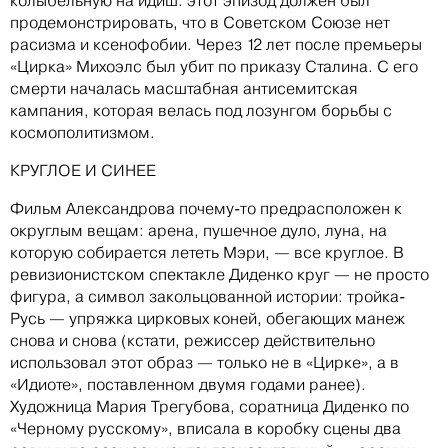
колыбельную на идиш: этот эпизод должен был
продемонстрировать, что в Советском Союзе нет
расизма и ксенофобии. Через 12 лет после премьеры
«Цирка» Михоэлс был убит по приказу Сталина. С его
смерти началась масштабная антисемитская
кампания, которая велась под лозунгом борьбы с
космополитизмом.
КРУГЛОЕ И СИНЕЕ
Фильм Александрова почему-то предрасположен к
округлым вещам: арена, пушечное дуло, луна, на
которую собирается лететь Мэри, — все круглое. В
ревизионистском спектакле Диденко круг — не просто
фигура, а символ закольцованной истории: тройка-
Русь — упряжка цирковых коней, обегающих манеж
снова и снова (кстати, режиссер действительно
использовал этот образ — только не в «Цирке», а в
«Идиоте», поставленном двумя годами ранее).
Художница Мария Трегубова, соратница Диденко по
«Черному русскому», вписала в коробку сцены два