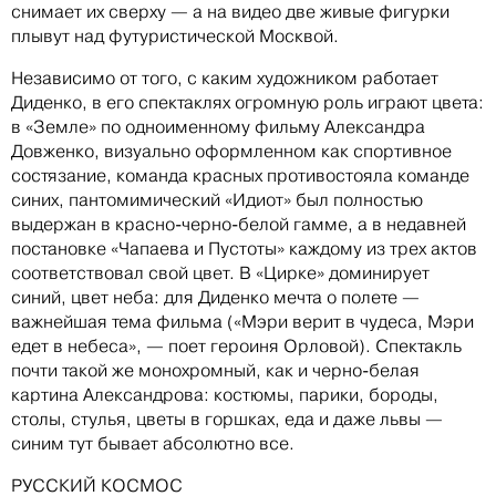
снимает их сверху — а на видео две живые фигурки
плывут над футуристической Москвой.
Независимо от того, с каким художником работает
Диденко, в его спектаклях огромную роль играют цвета:
в «Земле» по одноименному фильму Александра
Довженко, визуально оформленном как спортивное
состязание, команда красных противостояла команде
синих, пантомимический «Идиот» был полностью
выдержан в красно-черно-белой гамме, а в недавней
постановке «Чапаева и Пустоты» каждому из трех актов
соответствовал свой цвет. В «Цирке» доминирует
синий, цвет неба: для Диденко мечта о полете —
важнейшая тема фильма («Мэри верит в чудеса, Мэри
едет в небеса», — поет героиня Орловой). Спектакль
почти такой же монохромный, как и черно-белая
картина Александрова: костюмы, парики, бороды,
столы, стулья, цветы в горшках, еда и даже львы —
синим тут бывает абсолютно все.
РУССКИЙ КОСМОС