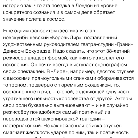
историю так, что эта поездка в Лондон на уровне
конкретного сознания и в самом деле обретает
значение полета в космос.
Еще одним фаворитом фестиваля стал
новокуйбышевский «Король Лир», поставленный
художественным руководителем театра-студии «Грани»
Денисом Бокурадзе. Надо сказать, что этот 38-летний
режиссер владеет формой, как никто из коллег его
поколения. Он почти всегда выступает сценографом
своих спектаклей. В «Лире», например, десяток стульев
с высокими прямоугольными спинками оборачиваются
то троном, то дверью с тюремным окошечком, то,
составленные в ряд, – стеной, отделяющей одну часть
утратившего цельность королевства от другой. Актеры
свои роли буквально вытанцовывают – и не случайно
режиссёру понадобился самый поэтичный из
переводов этой шекспировской трагедии –
пастернаковкий. Но как войлочная обивка стульев
смягчает жесткость ударов по ним, так и поэтичность