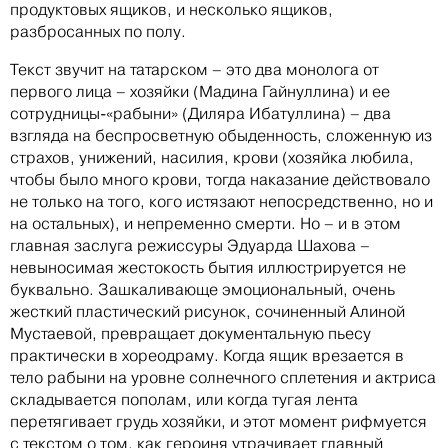
продуктовых ящиков, и несколько ящиков,
разбросанных по полу.
Текст звучит на татарском – это два монолога от
первого лица – хозяйки (Мадина Гайнуллина) и ее
сотрудницы-«рабыни» (Диляра Ибатуллина) – два
взгляда на беспросветную обыденность, сложенную из
страхов, унижений, насилия, крови (хозяйка любила,
чтобы было много крови, тогда наказание действовало
не только на того, кого истязают непосредственно, но и
на остальных), и непременно смерти. Но – и в этом
главная заслуга режиссуры Эдуарда Шахова –
невыносимая жестокость бытия иллюстрируется не
буквально. Зашкаливающе эмоциональный, очень
жесткий пластический рисунок, сочиненный Алиной
Мустаевой, превращает документальную пьесу
практически в хореодраму. Когда ящик врезается в
тело рабыни на уровне солнечного сплетения и актриса
складывается пополам, или когда тугая лента
перетягивает грудь хозяйки, и этот момент рифмуется
с текстом о том, как героиня утрачивает главный