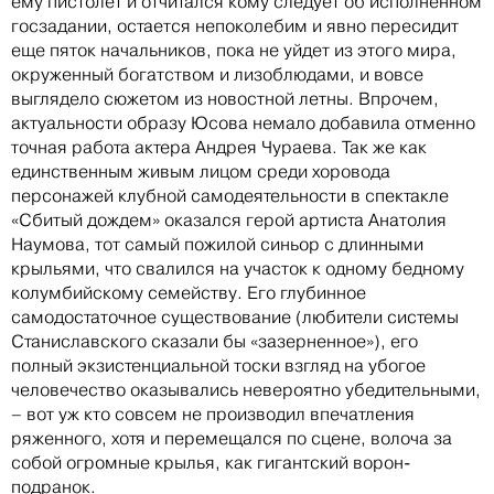
ему пистолет и отчитался кому следует об исполненном
госзадании, остается непоколебим и явно пересидит
еще пяток начальников, пока не уйдет из этого мира,
окруженный богатством и лизоблюдами, и вовсе
выглядело сюжетом из новостной летны. Впрочем,
актуальности образу Юсова немало добавила отменно
точная работа актера Андрея Чураева. Так же как
единственным живым лицом среди хоровода
персонажей клубной самодеятельности в спектакле
«Сбитый дождем» оказался герой артиста Анатолия
Наумова, тот самый пожилой синьор с длинными
крыльями, что свалился на участок к одному бедному
колумбийскому семейству. Его глубинное
самодостаточное существование (любители системы
Станиславского сказали бы «зазерненное»), его
полный экзистенциальной тоски взгляд на убогое
человечество оказывались невероятно убедительными,
– вот уж кто совсем не производил впечатления
ряженного, хотя и перемещался по сцене, волоча за
собой огромные крылья, как гигантский ворон-
подранок.