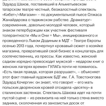
Эдуард Шахов, поставивший в Альметьевском
татарском театре честный, безжалостный спектакль
«Кибет»/«Магазин» – по документальной пьесе Олжаса
Жанайдарова о таджикском рабстве. Драматург-
современник, довольно молодой человек, который
знаком петербуржцам как участник фестиваля
толерантности «Мы и Они = Мы», инициированного и
проведенного Львом Додиным в МДТ – Театре Европы
осенью 2013 года, почерпнул кровавый сюжет о хозяйке
магазина, превратившей свой бизнес в концлагерь для
соотечественниц, из прессы. Как известно, женский
садизм изрядно превосходит мужской – недаром книг о
женских лагерях времен ГУЛАГа почти не появилось.
«Есть такая правда, которая разрушает», – объясняет
этот факт главный художник БДТ им. Г.А. Товстоногова
Эдуард Кочергин: он знает, что говорит – его мать
польских дворянских кровей отсидела «десятку» в
сталинских застенках. Спектакль Шахова идет на почти
пустой сцене – из реквизита на ней только стена вместо
задника, сколоченная из занозистых досок от