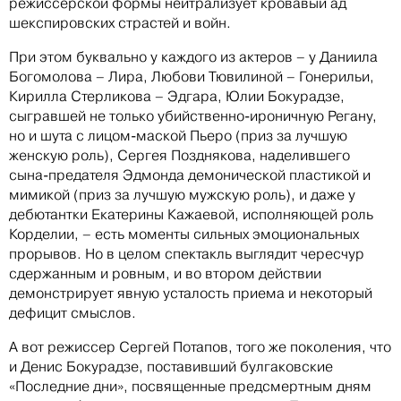
режиссерской формы нейтрализует кровавый ад
шекспировских страстей и войн.
При этом буквально у каждого из актеров – у Даниила
Богомолова – Лира, Любови Тювилиной – Гонерильи,
Кирилла Стерликова – Эдгара, Юлии Бокурадзе,
сыгравшей не только убийственно-ироничную Регану,
но и шута с лицом-маской Пьеро (приз за лучшую
женскую роль), Сергея Позднякова, наделившего
сына-предателя Эдмонда демонической пластикой и
мимикой (приз за лучшую мужскую роль), и даже у
дебютантки Екатерины Кажаевой, исполняющей роль
Корделии, – есть моменты сильных эмоциональных
прорывов. Но в целом спектакль выглядит чересчур
сдержанным и ровным, и во втором действии
демонстрирует явную усталость приема и некоторый
дефицит смыслов.
А вот режиссер Сергей Потапов, того же поколения, что
и Денис Бокурадзе, поставивший булгаковские
«Последние дни», посвященные предсмертным дням