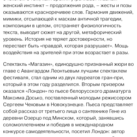
женский инстинкт – продолжения рода, – жесты и позы
оказываются красноречивее слов. Гармония движений,
мимики, отсылающей к маскам античной трагедии,
композиции в целом, отстраняет физиологичность
текста, выводит сюжет на другой, метафорический
уровень. История не теряет достоверности, но
перестает быть «правдой, которая разрушает». Мощь
воздействия на зрителей при этом возрастает в разы.
Спектакль «Магазин», единодушно признанный жюри во
главе с Авангардом Леонтьевым лучшим спектаклем
фестиваля, стал одним из двух лауреатов гран-при,
который в этом году разделился. Вторым призером
оказался «Лондон» по пьесе белорусского драматурга
Максима Досько, поставленный молодым режиссером
Сергеем Чеховым в Новокузнецке. Пьеса представляет
собой рассказ от третьего лица о сантехнике Гене из
деревни Озерцо под Минском, который, занявшись
соломоплетением и победив в международном
конкурсе самодеятельности, посетил Лондон: автор