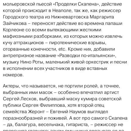
мольеровской пьесой «Проделки Скапена», действие
которой происходит в Неаполе, так же, как режиссер
Городского театра из Нижневартовска Маргарита
Зайчикова – переносят действие во времена папаши
Корлеоне со всеми вытекающими жесткими
мафиозными разборками, из которых можно извлечь
кучу аттракционов – пиротехнические взрывы,
оторванные конечности, etc. Кроме них, добавили
антрепризное название «Разводки по-итальянски»,
музыку Нино Роты, маленький живой оркестрик и песни
в исполнении всех участников в виде вставных
номеров.
Актеры, что называется, не портили ролей, а точнее,
выбранных ими масок – особенно впечатлил артист
Сергей Лесков, выбравший маску кумира советской
публики Сергея Филиппова, хотя второй отец
семейства Жеронт – Евгений Наумов выглядел
поразнообразней и поживей. А вот про самого Скапена
– да, балагура, весельчака, гитариста, – режиссер не
прояснила главного: зачем ему нужно ввязываться во