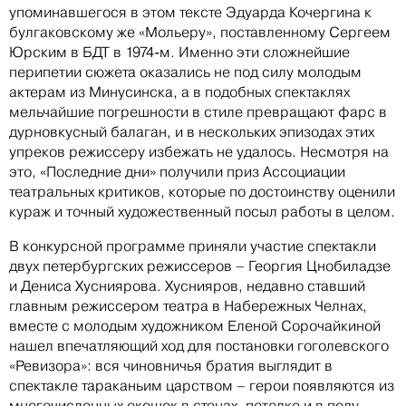
упоминавшегося в этом тексте Эдуарда Кочергина к
булгаковскому же «Мольеру», поставленному Сергеем
Юрским в БДТ в 1974-м. Именно эти сложнейшие
перипетии сюжета оказались не под силу молодым
актерам из Минусинска, а в подобных спектаклях
мельчайшие погрешности в стиле превращают фарс в
дурновкусный балаган, и в нескольких эпизодах этих
упреков режиссеру избежать не удалось. Несмотря на
это, «Последние дни» получили приз Ассоциации
театральных критиков, которые по достоинству оценили
кураж и точный художественный посыл работы в целом.
В конкурсной программе приняли участие спектакли
двух петербургских режиссеров – Георгия Цнобиладзе
и Дениса Хусниярова. Хуснияров, недавно ставший
главным режиссером театра в Набережных Челнах,
вместе с молодым художником Еленой Сорочайкиной
нашел впечатляющий ход для постановки гоголевского
«Ревизора»: вся чиновничья братия выглядит в
спектакле тараканьим царством – герои появляются из
многочисленных окошек в стенах, потолке и в полу