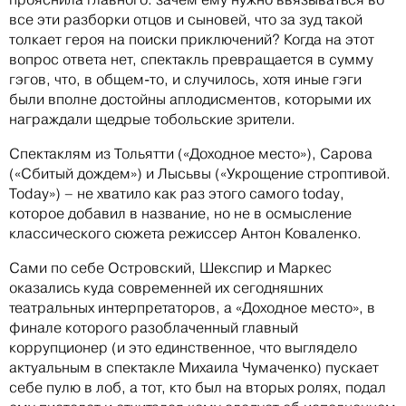
все эти разборки отцов и сыновей, что за зуд такой
толкает героя на поиски приключений? Когда на этот
вопрос ответа нет, спектакль превращается в сумму
гэгов, что, в общем-то, и случилось, хотя иные гэги
были вполне достойны аплодисментов, которыми их
награждали щедрые тобольские зрители.
Спектаклям из Тольятти («Доходное место»), Сарова
(«Сбитый дождем») и Лысьвы («Укрощение строптивой.
Today») – не хватило как раз этого самого today,
которое добавил в название, но не в осмысление
классического сюжета режиссер Антон Коваленко.
Сами по себе Островский, Шекспир и Маркес
оказались куда современней их сегодняшних
театральных интерпретаторов, а «Доходное место», в
финале которого разоблаченный главный
коррупционер (и это единственное, что выглядело
актуальным в спектакле Михаила Чумаченко) пускает
себе пулю в лоб, а тот, кто был на вторых ролях, подал