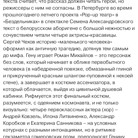
текста считает, что рассказ должен читать герой, но
режиссеры с ним не согласны. В Петербурге во время
прошлогоднего летнего проекта «Pop-up театр» в
«Бездельниках» в спектакле Семена Александровского
текст о белорусском аборигене с большой нежностью и
сочувствием читали четыре актрисы-красавицы.
Сергей Чехов историю «маленького человека»
оформил как античную трагедию, дотянув тем самым
до мифа. Гену играет Роман Михайлов – это персонаж
без слов, который начинает в облике первобытного
человека (в набедренной повязке, обмазанный глиной
и прикрученный красным шлангом-пуповиной к некоей
стене), а завершает в костюме ассенизатора, в
который облачается, выйдя из цивильной душевой
кабинки. Рифмуется этот финальный костюм,
разумеется, с одеянием космонавта, и не только
визуально: четыре первоклассных актера (хор) –
Андрей Ковзель, Илона Литвиненко, Александр
Коробков и Екатерина Санникова – на условных
котурнах с разными интонациями, но в ритмике
гекзаметра гомеровских поэм, преподносят Генину