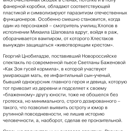
фанерной коробки, обладают соответствующей
пластикой и символизируют паразитизм отечественных
функционеров. Особенно смешно становится, когда
один из персонажей – смотритель училищ Хлопов в
исполнении Михаила Шаповала вдруг, войдя в раж,
оборачивается вампиром, от которого Хлестаков
вынужден защищаться «животворящим крестом».
Георгий Цнобиладзе, поставивший Новороссийске
спектакль по современной пьесе Светланы Баженовой
«Как Зоя гусей кормила», в которой участвуют
умирающая мать, ее инфантильный сын-ученый,
бывший однокурсник главного героя и девица, которую
тот привозит из деревни и подселяет к своему
«блаженному» другу юности, тоже не обошелся без
гротеска, но минимального, строго дозированного –
такого, что позволил выявить остроту и юмор в
рутинной повседневности, не лишив историю
человечности, а, наоборот, сделав ее пронзительной.