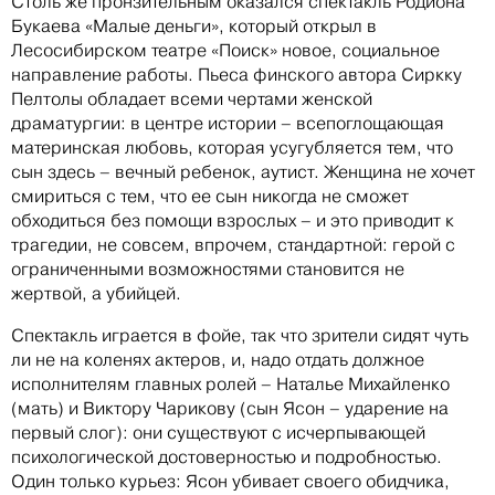
Столь же пронзительным оказался спектакль Родиона
Букаева «Малые деньги», который открыл в
Лесосибирском театре «Поиск» новое, социальное
направление работы. Пьеса финского автора Сиркку
Пелтолы обладает всеми чертами женской
драматургии: в центре истории – всепоглощающая
материнская любовь, которая усугубляется тем, что
сын здесь – вечный ребенок, аутист. Женщина не хочет
смириться с тем, что ее сын никогда не сможет
обходиться без помощи взрослых – и это приводит к
трагедии, не совсем, впрочем, стандартной: герой с
ограниченными возможностями становится не
жертвой, а убийцей.
Спектакль играется в фойе, так что зрители сидят чуть
ли не на коленях актеров, и, надо отдать должное
исполнителям главных ролей – Наталье Михайленко
(мать) и Виктору Чарикову (сын Ясон – ударение на
первый слог): они существуют с исчерпывающей
психологической достоверностью и подробностью.
Один только курьез: Ясон убивает своего обидчика,