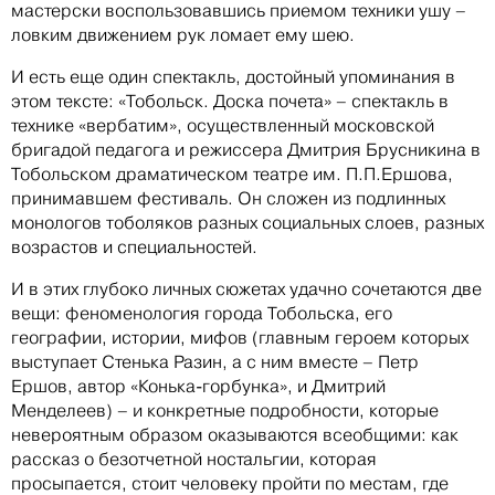
мастерски воспользовавшись приемом техники ушу –
ловким движением рук ломает ему шею.
И есть еще один спектакль, достойный упоминания в
этом тексте: «Тобольск. Доска почета» – спектакль в
технике «вербатим», осуществленный московской
бригадой педагога и режиссера Дмитрия Брусникина в
Тобольском драматическом театре им. П.П.Ершова,
принимавшем фестиваль. Он сложен из подлинных
монологов тоболяков разных социальных слоев, разных
возрастов и специальностей.
И в этих глубоко личных сюжетах удачно сочетаются две
вещи: феноменология города Тобольска, его
географии, истории, мифов (главным героем которых
выступает Стенька Разин, а с ним вместе – Петр
Ершов, автор «Конька-горбунка», и Дмитрий
Менделеев) – и конкретные подробности, которые
невероятным образом оказываются всеобщими: как
рассказ о безотчетной ностальгии, которая
просыпается, стоит человеку пройти по местам, где