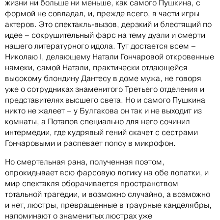
жизни ни больше ни меньше, как самого Пушкина, с
формой не совладал, и, прежде всего, в части игры
актеров. Это спектакль-вызов, дерзкий и блестящий по
идее – сокрушительный фарс на тему дуэли и смерти
нашего литературного идола. Тут достается всем –
Николаю I, делающему Натали Гончаровой откровенные
намеки, самой Натали, практически отдающейся
высокому блондину Дантесу в доме мужа, не говоря
уже о сотрудниках знаменитого Третьего отделения и
представителях высшего света. Но и самого Пушкина
никто не жалеет – у Булгакова он так и не выходит из
комнаты, а Потапов специально для него сочинил
интермедии, где кудрявый гений скачет с сестрами
Гончаровыми и распевает попсу в микрофон.
Но смертельная рана, полученная поэтом,
опрокидывает всю фарсовую логику на обе лопатки, и
мир спектакля оборачивается пространством
тотальной трагедии, и возможно случайно, а возможно
и нет, люстры, превращенные в траурные канделябры,
напоминают о знаменитых люстрах уже