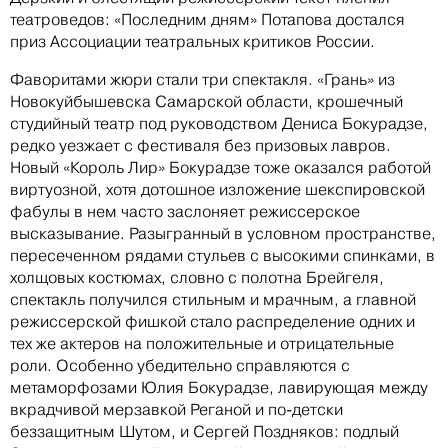
театроведов: «Последним дням» Потапова достался
приз Ассоциации театральных критиков России.
Фаворитами жюри стали три спектакля. «Грань» из
Новокуйбышевска Самарской области, крошечный
студийный театр под руководством Дениса Бокурадзе,
редко уезжает с фестиваля без призовых лавров.
Новый «Король Лир» Бокурадзе тоже оказался работой
виртуозной, хотя дотошное изложение шекспировской
фабулы в нем часто заслоняет режиссерское
высказывание. Разыгранный в условном пространстве,
пересеченном рядами стульев с высокими спинками, в
холщовых костюмах, словно с полотна Брейгеля,
спектакль получился стильным и мрачным, а главной
режиссерской фишкой стало распределение одних и
тех же актеров на положительные и отрицательные
роли. Особенно убедительно справляются с
метаморфозами Юлия Бокурадзе, лавирующая между
вкрадчивой мерзавкой Реганой и по-детски
беззащитным Шутом, и Сергей Поздняков: подлый