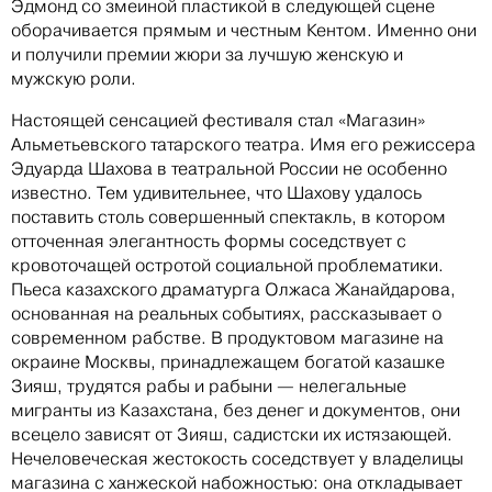
Эдмонд со змеиной пластикой в следующей сцене
оборачивается прямым и честным Кентом. Именно они
и получили премии жюри за лучшую женскую и
мужскую роли.
Настоящей сенсацией фестиваля стал «Магазин»
Альметьевского татарского театра. Имя его режиссера
Эдуарда Шахова в театральной России не особенно
известно. Тем удивительнее, что Шахову удалось
поставить столь совершенный спектакль, в котором
отточенная элегантность формы соседствует с
кровоточащей остротой социальной проблематики.
Пьеса казахского драматурга Олжаса Жанайдарова,
основанная на реальных событиях, рассказывает о
современном рабстве. В продуктовом магазине на
окраине Москвы, принадлежащем богатой казашке
Зияш, трудятся рабы и рабыни — нелегальные
мигранты из Казахстана, без денег и документов, они
всецело зависят от Зияш, садистски их истязающей.
Нечеловеческая жестокость соседствует у владелицы
магазина с ханжеской набожностью: она откладывает