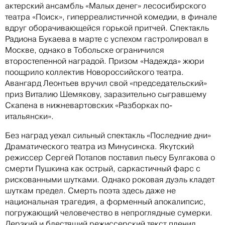
актерский ансамбль «Малых денег» лесосибирского
театра «Поиск», гиперреалистичной комедии, в финале
вдруг оборачивающейся горькой притчей. Спектакль
Радиона Букаева в марте с успехом гастролировал в
Москве, однако в Тобольске ограничился
второстепенной наградой. Призом «Надежда» жюри
поощрило коллектив Новороссийского театра.
Авангард Леонтьев вручил свой «председательский»
приз Виталию Шемякову, заразительно сыгравшему
Скапена в нижневартовских «Разборках по-
итальянски».
Без наград уехал сильный спектакль «Последние дни»
Драматического театра из Минусинска. Якутский
режиссер Сергей Потапов поставил пьесу Булгакова о
смерти Пушкина как острый, саркастичный фарс с
рискованными шутками. Однако роковая дуэль кладет
шуткам предел. Смерть поэта здесь даже не
национальная трагедия, а форменный апокалипсис,
погружающий человечество в непроглядные сумерки.
Дерзкий и блестящий режиссерский текст пленил