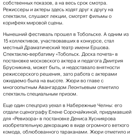
собственных показов, а на весь срок смотра.
Режиссеры и актеры здесь ходят друг к другу на
спектакли, слушают лекции, смотрят фильмы о
корифеях мировой сцены.
Нынешний фестиваль прошел в Тобольске. А одним из
15 коллективов, участвовавших в конкурсе, стал
местный Драматический театр имени Ершова.
Спектаклю-вербатиму «Тобольск. Доска почета» в
постановке московского актера и педагога Дмитрия
Брусникина, может быть, и недоставало внятности
режиссерского решения, зато работа с актерами
ожидаемо была на высоте. Жюри во главе с
многоопытным Авангардом Леонтьевым отметило
спектакль специальным призом.
Еще один спецприз уехал в Набережные Челны: его
отдали сценографу Елене Сорочайкиной, придумавшей
для «Ревизора» в постановке Дениса Хусниярова
изобретательную декорацию в виде огромного ветхого
комода, облюбованного тараканами. Жюри отметило и