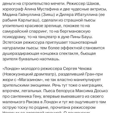
деньги на строительство мечети. Режиссер Шахов,
хореограф Алина Мустафина и две чудесные актрисы,
Мадина Гайнуллина (Зияш) и Диляра Ибатуллина (ее
рабыня Карлыгаш), сделали из страшной пьесы
упоительно красивое зрелище, похожее то на
самурайский спарринг, то на бергмановскую
психодраму, то на танцтеатр в духе Пины Бауш.
Эстетская режиссура приглушает тошнотворный
натурализм пьесы: тем более эффектной становится
душераздирающая концовка спектакля, бьющая
зрителя буквально наотмашь.
«Лондон» молодого режиссера Сергея Чехова
(Новокузнецкий драмтеатр), разделивший Гран-при
жюри с «Магазином», не так властно манипулирует
зрительскими эмоциями. Речь тут тоже о миграциях,
впрочем, легальных. Пьеса белоруса Максима Досько
про сантехника Гену, впервые выехавшего из своего
маленького Ракова в Лондон и тут же ощутившего там
острую тоску по родине, прочитана режиссером
Чеховым со здоровой иронией. О лондонских