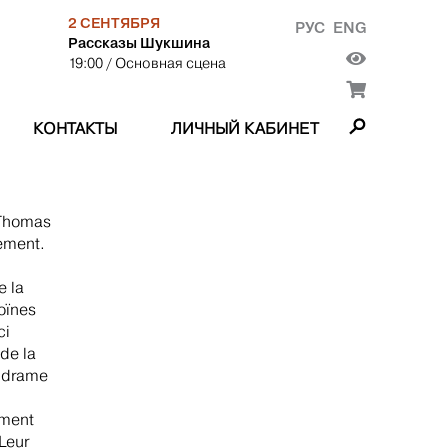
2 СЕНТЯБРЯ
РУС
ENG
Рассказы Шукшина
19:00
/ Основная сцена
КОНТАКТЫ
ЛИЧНЫЙ КАБИНЕТ
 Thomas
ement.
e la
oïnes
ci
de la
u drame
ement
Leur