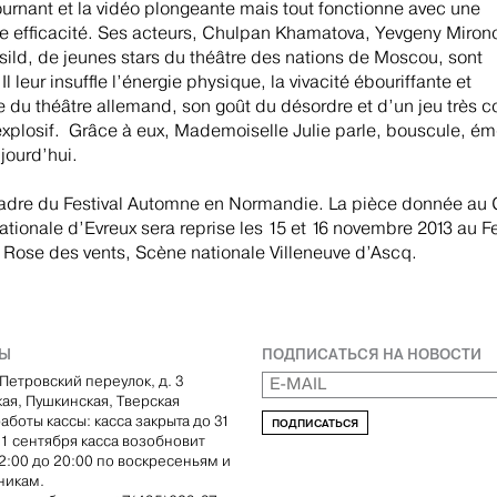
ournant et la vidéo plongeante mais tout fonctionne avec une
e efficacité. Ses acteurs, Chulpan Khamatova, Yevgeny Mirono
esild, de jeunes stars du théâtre des nations de Moscou, sont
Il leur insuffle l’énergie physique, la vivacité ébouriffante et
e du théâtre allemand, son goût du désordre et d’un jeu très c
explosif. Grâce à eux, Mademoiselle Julie parle, bouscule, ém
jourd’hui.
adre du Festival Automne en Normandie. La pièce donnée au
ationale d’Evreux sera reprise les 15 et 16 novembre 2013 au Fe
 Rose des vents, Scène nationale Villeneuve d’Ascq.
ТЫ
ПОДПИСАТЬСЯ НА НОВОСТИ
Петровский переулок, д. 3
кая, Пушкинская, Тверская
аботы кассы: касса закрыта до 31
ПОДПИСАТЬСЯ
С 1 сентября касса возобновит
12:00 до 20:00 по воскресеньям и
никам.