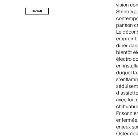
vision co
Strinberg
НАЗАД
contempor
par son c
Le décor 
empreint 
dîner dan
bientôt él
électro c
en install
duquel la
s’enflamm
séduisent 
d’assiette
avec lui,
chihuahua
Prisonniè
enfermée 
enjeux son
Ostermeie