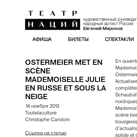
художественный руководи
народный артист России
Евгений Миронов
АФИША
БИЛЕТЫ
СПЕКТАКЛИ
OSTERMEIER MET EN
En ouvert
Mademois
SCÈNE
Ostermeie
MADEMOISELLE JULIE
Actualiser
EN RUSSE ET SOUS LA
complètem
NEIGE
Schaubühn
nordiques
14 ноября 2013
Mademoise
Toutelaculture
scène ber
Christophe Candoni
bourgeois
d’actualis
Ссылка на статью
solide et