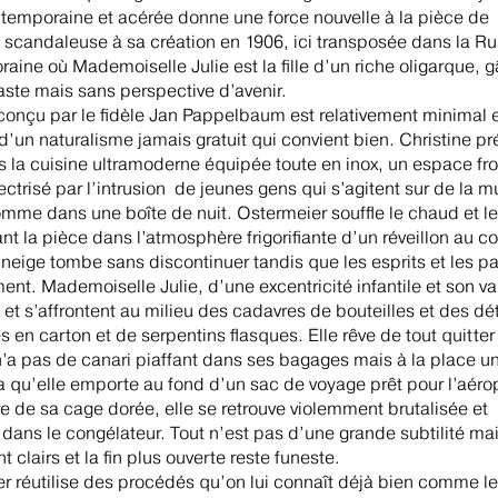
ntemporaine et acérée donne une force nouvelle à la pièce de
, scandaleuse à sa création en 1906, ici transposée dans la Ru
aine où Mademoiselle Julie est la fille d’un riche oligarque, 
aste mais sans perspective d’avenir.
conçu par le fidèle Jan Pappelbaum est relativement minimal 
d’un naturalisme jamais gratuit qui convient bien. Christine pr
s la cuisine ultramoderne équipée toute en inox, un espace fro
ectrisé par l’intrusion de jeunes gens qui s’agitent sur de la 
omme dans une boîte de nuit. Ostermeier souffle le chaud et le 
ant la pièce dans l’atmosphère frigorifiante d’un réveillon au c
 neige tombe sans discontinuer tandis que les esprits et les p
ent. Mademoiselle Julie, d’une excentricité infantile et son va
et s’affrontent au milieu des cadavres de bouteilles et des dét
s en carton et de serpentins flasques. Elle rêve de tout quitter 
 n’a pas de canari piaffant dans ses bagages mais à la place u
 qu’elle emporte au fond d’un sac de voyage prêt pour l’aéro
re de sa cage dorée, elle se retrouve violemment brutalisée et
dans le congélateur. Tout n’est pas d’une grande subtilité mai
t clairs et la fin plus ouverte reste funeste.
r réutilise des procédés qu’on lui connaît déjà bien comme le