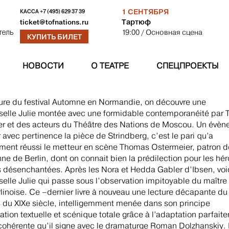
1 СЕНТЯБРЯ
КАССА
+7 (495) 629 37 39
Тартюф
ticket@tofnations.ru
19:00
/ Основная сцена
тель
КУПИТЬ БИЛЕТ
НОВОСТИ
О ТЕАТРЕ
СПЕЦПРОЕКТЫ
ure du festival Automne en Normandie, on découvre une
elle Julie montée avec une formidable contemporanéité par
r et des acteurs du Théâtre des Nations de Moscou. Un évèn
 avec pertinence la pièce de Strindberg, c’est le pari qu’a
ent réussi le metteur en scène Thomas Ostermeier, patron d
e de Berlin, dont on connait bien la prédilection pour les hér
 désenchantées. Après les Nora et Hedda Gabler d’Ibsen, voi
lle Julie qui passe sous l’observation impitoyable du maître 
linoise. Ce –dernier livre à nouveau une lecture décapante d
 du XIXe siècle, intelligemment menée dans son principe
ation textuelle et scénique totale grâce à l’adaptation parfait
 cohérente qu’il signe avec le dramaturge Roman Dolzhanskiy. 