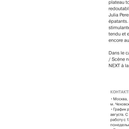
plateau t
redoutabl
Julia Per
épatants. 
stimulant
tendu et 
encore au
Dans le c
/ Scène n
NEXT à la
КОНТАК
•
Москва, 
м. Чеховс
•
График р
августа. 
работу с 
понедель