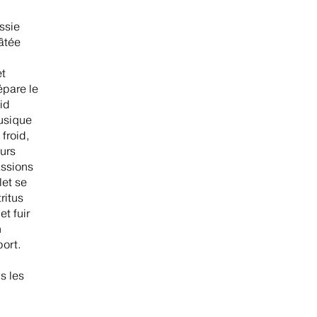
ssie
gâtée
et
épare le
id
musique
froid,
ours
assions
let se
ritus
et fuir
n
port.
s les