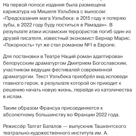
На первой полосе издания была размещена
карикатура на Мишеля Уэльбека с выносом:
«Предсказания мага Уэльбека: в 2015 году я потеряю
зубы, в 2022 году буду поститься в Рамадан». В
результате атаки исламских террористов погиб один из
друзей писателя, известный экономист Бернар Марис.
«Покорность» тут же стал романом №1 в Европе.
Для постановки в Театре Наций роман адаптирован
белорусским драматургом Дмитрием Богославским,
участником ведущих фестивалей современной
драматургии. Текст Уэльбека приобрёл вид исповеди
главного героя, в результате которой он приходит к
решению начать новую жизнь, перейдя из католичества
в ислам.
Таким образом Франсуа присоединяется к
абсолютному большинству во Франции 2022 года.
Режиссёр Талгат Баталов — выпускник Ташкентского
театрально-художественного института им. А.