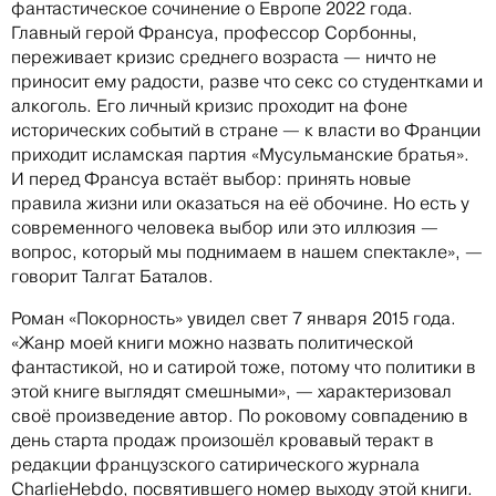
фантастическое сочинение о Европе 2022 года.
Главный герой Франсуа, профессор Сорбонны,
переживает кризис среднего возраста — ничто не
приносит ему радости, разве что секс со студентками и
алкоголь. Его личный кризис проходит на фоне
исторических событий в стране — к власти во Франции
приходит исламская партия «Мусульманские братья».
И перед Франсуа встаёт выбор: принять новые
правила жизни или оказаться на её обочине. Но есть у
современного человека выбор или это иллюзия —
вопрос, который мы поднимаем в нашем спектакле», —
говорит Талгат Баталов.
Роман «Покорность» увидел свет 7 января 2015 года.
«Жанр моей книги можно назвать политической
фантастикой, но и сатирой тоже, потому что политики в
этой книге выглядят смешными», — характеризовал
своё произведение автор. По роковому совпадению в
день старта продаж произошёл кровавый теракт в
редакции французского сатирического журнала
CharlieHebdo, посвятившего номер выходу этой книги.