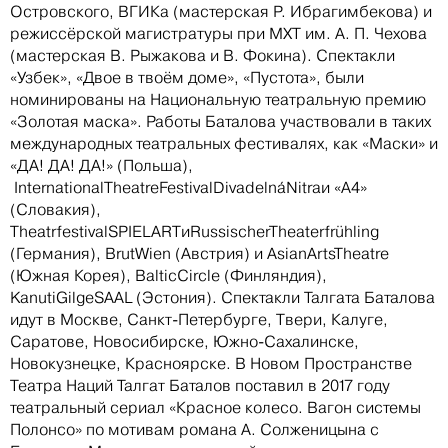
Островского, ВГИКа (мастерская Р. Ибрагимбекова) и
режиссёрской магистратуры при МХТ им. А. П. Чехова
(мастерская В. Рыжакова и В. Фокина). Спектакли
«Узбек», «Двое в твоём доме», «Пустота», были
номинированы на Национальную театральную премию
«Золотая маска». Работы Баталова участвовали в таких
международных театральных фестивалях, как «Маски» и
«ДА! ДА! ДА!» (Польша),
InternationalTheatreFestivalDivadelnáNitraи «А4»
(Словакия),
TheatrfestivalSPIELARTиRussischerTheaterfrühling
(Германия), BrutWien (Австрия) и AsianArtsTheatre
(Южная Корея), BalticCircle (Финляндия),
KanutiGilgeSAAL (Эстония). Спектакли Талгата Баталова
идут в Москве, Санкт-Петербурге, Твери, Калуге,
Саратове, Новосибирске, Южно-Сахалинске,
Новокузнецке, Красноярске. В Новом Пространстве
Театра Наций Талгат Баталов поставил в 2017 году
театральный сериал «Красное колесо. Вагон системы
Полонсо» по мотивам романа А. Солженицына с