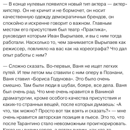
— В конце нулевых появился новый тип актера — актер-
хипстер. Он не кричит и не бормочет, он носит
качественную одежду демократичных брендов, он
спокойно и искренне говорит о важном. Главным
местом его присутствия был театр «Практика»,
руководил которым Иван Вырыпаев, и вы с ним тогда
работали. Насколько то, чем занимается Вырыпаев как
режиссер, повлияло на вас как на хореографа? Что дал
опыт работы с ним?
— Сложно сказать. Во-первых, Ваня не ищет легких
путей. И тем летом мы ставили с ним оперу в Познани,
Ваня ставил «Бориса Годунова». Это было очень
смешно. Там были люди в шубах, бояре, все дела. Ваня
был очень рад. Что мне очень нравится в Ваниной
драматургии, кроме особого качества присутствия и
каких-то странных вещей, после которых думаешь: «А
что, так можно? Просто вот так взять и сказать?» — мне
очень нравится авторская позиция в пьесе. Это то, что
после Тарантино стало невозможным проигнорировать.
Когда мы видим героя, а потом видим, как кто-то