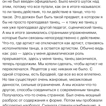
он не был введен официально. Было много шуток над
этим, потому что все путали, как он в итоге назывался:
то ли танец действия, то ли действие в танце, что-то
такое. Это должен был быть такой предмет, в котором я
бы не просто преподавал танец, — к тому же танец у
них уже преподавал другой педагог, сценический танец.
А мы в итоге занимались странными упражнениями,
которые были связаны непосредственно с действием.
Что-то, где артист не отключается как артист, становясь
исполнителем танца, а остается артистом. Обычно ведь
как: раз — здесь у меня драматическая роль
прерывается, здесь у меня танец, танец закончился,
теперь продолжим. Мы хотели сделать, чтобы артист не
переключался. Рецептов у нас никаких не было. С
одной стороны, есть Бродвей, где все во все вплетено.
Но там существуют очень жанровые, мюзикловые
данности, сильные ограничения. А мы искали что-то
другое, способы соединиться с современным танцем.
Получалось что-то очень странное. Был очень мощный
разброс от содержания к форме. Потом мы пробовали
абсолютно наоборот. Сначала ставили комбинацию, а