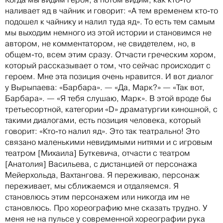
наливает яд в чайник и говорит: «А тем временем кто-то
подошел к чайнику и налил туда яд». То есть тем самым
мы выходим немного из этой истории и становимся не
автором, не комментатором, не свидетелем, но, в
общем-то, всем этим сразу. Отчасти греческим хором,
который рассказывает о том, что сейчас происходит с
героем. Мне эта позиция очень нравится. И вот диалог
у Вырыпаева: «Барбара». — «Да, Марк?» — «Так вот,
Барбара». — «Я тебя слушаю, Марк». В этой вроде бы
третьесортной, категории «D» драматургии киношной, с
такими диалогами, есть позиция человека, который
говорит: «Кто-то налил яд». Это так театрально! Это
связано маленькими невидимыми нитями и с игровым
театром [Михаила] Буткевича, отчасти с театром
[Анатолия] Васильева, с дистанцией от персонажа
Мейерхольда, Вахтангова. Я переживаю, персонаж
переживает, мы сближаемся и отдаляемся. Я
становлюсь этим персонажем или никогда им не
становлюсь. Про хореографию мне сказать трудно. У
меня не на пульсе у современной хореографии рука