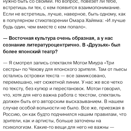
нужно быть со своими. Но вопрос, повезет ли тебе,
встретишь ли тех, с кем появится взаимопонимание.
Если не встретишь, лучше, наверное, быть одному, как
в популярном стихотворении Омара Хайяма: «И лучше
будь один, чем вместе с кем попало».
— Восточная культура очень образная, а у нас
сознание литературоцентрично. В «Друзьях» был
более японский театр?
— Я смотрел запись спектакля Мотои Миура «Три
сестры» по Чехову для японского зрителя. Там от пьесы
остались островки текста — все замиксовано,
перемешано, нет сюжетной линии. У нас же все четко
по тексту, без купюр и перестановок. Мотои говорил,
что, хотя для него важна работа с текстом, спектакль
должен быть его авторским высказыванием. В нашем
случае особой вольности не было. Все же, приезжая в
Россию, он как будто подчинился нашим правилам, что
зрители, как и артисты, больше заточены на
психологизм. Какие-то вещи для него не важны —