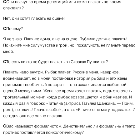
С
Они плачут во время репетиций или хотят плакать во время
спектакля?
Нет, они хотят плакать на сцене!
С
Почему?
Я не знаю. Плачьте дома, а не на сцене. Публика должна плакать!
Покажите мне силу чувства игрой, но, пожалуйста, не плачьте передо
мной.
С
То есть никто не будет плакать в «Сказках Пушкина»?
Плакать надо внутри. Рыбак плачет. Русские меня, наверное,
возненавидят, но в моей постановке история рыбака и его жены
принимает необычный поворот — она заканчивается любовной
сценой между ними. Жена все время хочет плакать, ведь это очень
трогательный момент, когда рыбак возвращается и обнимает ее. И
каждый раз я говорю: «Татьяна (актриса Татьяна Щанкина. — Прим.
ред.), не плачь! Плачь в себе!», а она: «Я ничего не могу поделать». И
сегодня она все равно плакала.
С
Вас называют формалистом. Действительно ли формальный театр
противопоставляется психологическому?