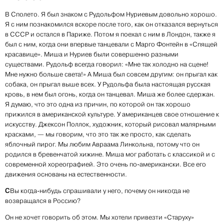
В Сполето. Я был знаком с Рудольфом Нуриевым довольно хорошо.
Я с ним познакомился вскоре после того, как он отказался вернуться
в СССР и остался в Париже. Потом я поехал с ним в Лондон, также я
был с ним, когда они впервые танцевали с Марго Фонтейн в «Спящей
красавице». Миша и Нуриев были совершенно разными
существами. Рудольф всегда говорил: «Мне так холодно на сцене!
Мне нужно больше света!» А Миша был совсем другим: он прыгал как
собака, он прыгал выше всех. У Рудольфа была настоящая русская
кровь, в нем был огонь, когда он танцевал. Миша же более сдержан.
Я думаю, что это одна из причин, по которой он так хорошо
прижился в американской культуре. У американцев свое отношение к
искусству. Джексон Поллок, художник, который рисовал малярными
красками, — мы говорим, что это так же просто, как сделать
яблочный пирог. Мы любим Авраама Линкольна, потому что он
родился в бревенчатой хижине. Миша мог работать с классикой и с
современной хореографией. Это очень по-американски. Все его
движения основаны на естественности.
С
Вы когда-нибудь спрашивали у него, почему он никогда не
возвращался в Россию?
Он не хочет говорить об этом. Мы хотели привезти «Старуху»