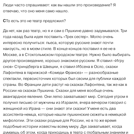
Люди часто спрашивают: как вы нашли это произведение? Я
отвечаю, что оно меня само нашло.
С
То есть это не театр предложил?
Да нет, как раз театр, но я и сам о Пушкине давно задумывался. Три
года назад была идея поставить «Трех сестер». Могло очень
интересно получиться: пьеса, которую русские знают почти
наизусть, но в моем стиле. В конце концов поставил я ее не в
Москве, а в Стокгольмском городском театре. Нужно было выбирать
другое произведение, хорошо знакомое русским. Я ставил «Игру
снов» Стриндберга в Швеции, я ставил Ибсена в Осло, сказки
Лафонтена в парижской «Комеди Франсез» — разнообразные
спектакли, первоисточник которых был своим для публики каждой
страны. Во Франции дети растут на сказках Лафонтена, так же как в
России на сказках Пушкина. Сказки для меня вообще очень
авангардное явление. Они легко захватывают мир. Сегодня утром я
получил письмо от мужчины из Израиля, вчера вечером говорил с
женщиной из Ирана — они знают эти сказки! У меня есть два
ассистента-немца, которые нашли пушкинские сюжеты в немецкой
мифологии. Эти сказки родные для России, но в то же время
подобные истории известны всему миру. Дух захватывает, когда
думаешь об этом, когда приходишь в театр с глобальным знанием и