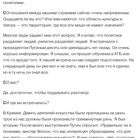
понятиями.
С
Отношения между нашими странами сейчас очень напряженные.
Ощущаете ли вы это? Или вам кажется, что область культуры и
театра — это территория, где все эти вещи не имеют значения?
Многие люди задают мне этот вопрос. Я считаю, что политика
разделяет людей, религия разделяет людей. Я встречался с
президентом Путиным десять или двенадцать лет назад. Он очень
хорошо информирован. Я слышал, он прошел обучение в КГБ или
что-то вроде того. К нашей встрече он как следует подготовился. На
следующий день он уже мог и не знать, кем я был или что я сделал,
но в ту ночь он знал все.
С
О вас?
Да, достаточно, чтобы поддержать разговор.
С
И где вы встречались?
В Кремле. Девять деятелей искусства были приглашены на ужин,
трое из нас должны были произнести трехминутную речь. Я был
вторым. После моего выступления Путин спросил: «Правильно ли я
понимаю, мистер Уилсон, что вас интересует образование, что для
вас театр — образовательное место?» Я ему ответил: «Нет, господин