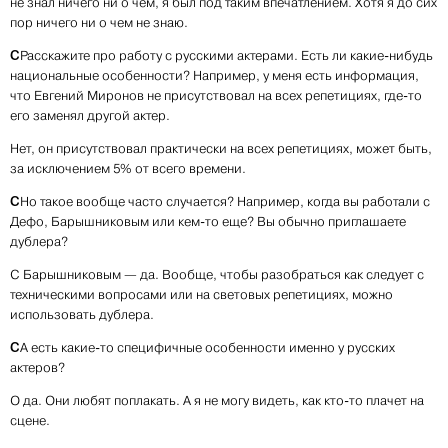
не знал ничего ни о чем, я был под таким впечатлением. Хотя я до сих
пор ничего ни о чем не знаю.
С
Расскажите про работу с русскими актерами. Есть ли какие-нибудь
национальные особенности? Например, у меня есть информация,
что Евгений Миронов не присутствовал на всех репетициях, где-то
его заменял другой актер.
Нет, он присутствовал практически на всех репетициях, может быть,
за исключением 5% от всего времени.
С
Но такое вообще часто случается? Например, когда вы работали с
Дефо, Барышниковым или кем-то еще? Вы обычно приглашаете
дублера?
С Барышниковым — да. Вообще, чтобы разобраться как следует с
техническими вопросами или на световых репетициях, можно
использовать дублера.
С
А есть какие-то специфичные особенности именно у русских
актеров?
О да. Они любят поплакать. А я не могу видеть, как кто-то плачет на
сцене.