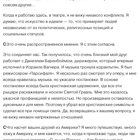
совсем другие…
Когда я работаю здесь, в театре, я не вижу никакого конфликта. Я
думаю, что искусство в идеале — то, что примиряет людей
независимо от их политических, религиозных позиций и
социальных статусов.
С
Это очень распространенное мнение. Я с этим согласна.
Это соединяет нас. Так получилось, что очень близкий мой друг
работает с Даниэлем Баренбоймом, дирижером, который впервые
исполнил в Израиле Вагнера. И музыка тронула израильтян. Я был
режиссером «Парсифаля». Я несколько раз смотрел эту оперу, и мне
всегда нравилась музыка, но ужасали постановки. В основе
постановки всегда была христианская церемония, где все эти
рыцари расхаживали и носили Святой Грааль. Мне это казалось
ужасной профанацией и нелепостью. Но произведение оставалось
духовным и для меня. Поэтому я убрал все христианские символы и
сделал все при помощи света. Да, возвращаясь к вашему вопросу, я
не вижу никаких напряженных отношений.
С
Что насчет ваших друзей из Америки? Я много путешествую, много
езжу в Америку, и мне кажется, что, когда я приезжаю туда, люди так
сочувственно говорят: «О, ты из России…» Как будто у нас тут