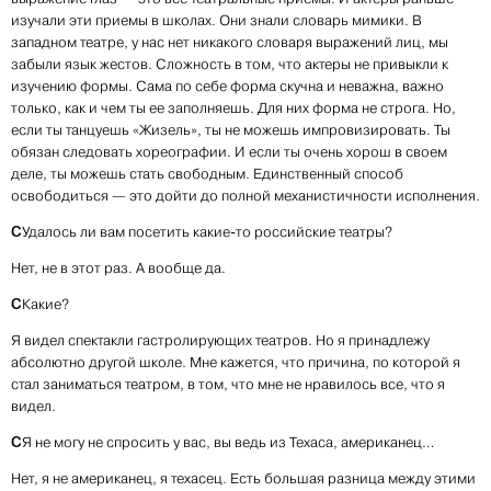
изучали эти приемы в школах. Они знали словарь мимики. В
западном театре, у нас нет никакого словаря выражений лиц, мы
забыли язык жестов. Сложность в том, что актеры не привыкли к
изучению формы. Сама по себе форма скучна и неважна, важно
только, как и чем ты ее заполняешь. Для них форма не строга. Но,
если ты танцуешь «Жизель», ты не можешь импровизировать. Ты
обязан следовать хореографии. И если ты очень хорош в своем
деле, ты можешь стать свободным. Единственный способ
освободиться — это дойти до полной механистичности исполнения.
С
Удалось ли вам посетить какие-то российские театры?
Нет, не в этот раз. А вообще да.
С
Какие?
Я видел спектакли гастролирующих театров. Но я принадлежу
абсолютно другой школе. Мне кажется, что причина, по которой я
стал заниматься театром, в том, что мне не нравилось все, что я
видел.
С
Я не могу не спросить у вас, вы ведь из Техаса, американец…
Нет, я не американец, я техасец. Есть большая разница между этими