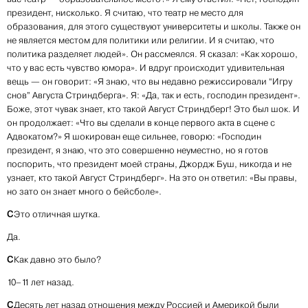
президент, нисколько. Я считаю, что театр не место для
образования, для этого существуют университеты и школы. Также он
не является местом для политики или религии. И я считаю, что
политика разделяет людей». Он рассмеялся. Я сказал: «Как хорошо,
что у вас есть чувство юмора». И вдруг происходит удивительная
вещь — он говорит: «Я знаю, что вы недавно режиссировали “Игру
снов” Августа Стриндберга». Я: «Да, так и есть, господин президент».
Боже, этот чувак знает, кто такой Август Стриндберг! Это был шок. И
он продолжает: «Что вы сделали в конце первого акта в сцене с
Адвокатом?» Я шокирован еще сильнее, говорю: «Господин
президент, я знаю, что это совершенно неуместно, но я готов
поспорить, что президент моей страны, Джордж Буш, никогда и не
узнает, кто такой Август Стриндберг». На это он ответил: «Вы правы,
но зато он знает много о бейсболе».
С
Это отличная шутка.
Да.
С
Как давно это было?
10–11 лет назад.
С
Десять лет назад отношения между Россией и Америкой были