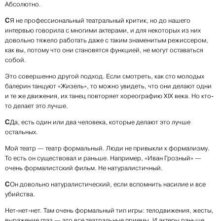
Абсолютно.
С
Я не профессиональный театральный критик, но до нашего
интервью говорила с многими актерами, и для некоторых из них
довольно тяжело работать даже с таким знаменитым режиссером,
как вы, потому что они становятся функцией, не могут оставаться
собой.
Это совершенно другой подход. Если смотреть, как сто молодых
балерин танцуют «Жизель», то можно увидеть, что они делают одни
и те же движения, их танец повторяет хореографию XIX века. Но кто-
то делает это лучше.
С
Да, есть один или два человека, которые делают это лучше
остальных.
Мой театр — театр формальный. Люди не привыкли к формализму.
То есть он существовал и раньше. Например, «Иван Грозный» —
очень формалистский фильм. Не натуралистичный.
С
Он довольно натуралистический, если вспомнить насилие и все
убийства.
Нет-нет-нет. Там очень формальный тип игры: телодвижения, жесты,
выражение глаз — это все театральные приемы. И актеры раньше