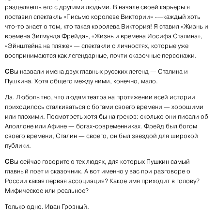
разделяешь его с другими людьми. В начале своей карьеры я
поставил спектакль «Письмо королеве Виктории» -—каждый хоть
что-то знает о том, кто такая королева Виктория! Я ставил «Жизнь и
времена Зигмунда Фрейда», «Жизнь и времена Иосифа Сталина»,
«Эйнштейна на пляже» — спектакли о личностях, которые уже
воспринимаются как легендарные, почти сказочные персонажи.
С
Вы назвали имена двух главных русских легенд — Сталина и
Пушкина. Хотя общего между ними, конечно, мало.
Да. Любопытно, что людям театра на протяжении всей истории
приходилось сталкиваться с богами своего времени — хорошими
или плохими. Посмотреть хотя бы на греков: сколько они писали об
Аполлоне или Афине — богах-современниках. Фрейд был богом
своего времени, Сталин — своего, он был звездой для широкой
публики.
С
Вы сейчас говорите о тех людях, для которых Пушкин самый
главный поэт и сказочник. А вот именно у вас при разговоре о
России какая первая ассоциация? Какое имя приходит в голову?
Мифическое или реальное?
Только одно. Иван Грозный.