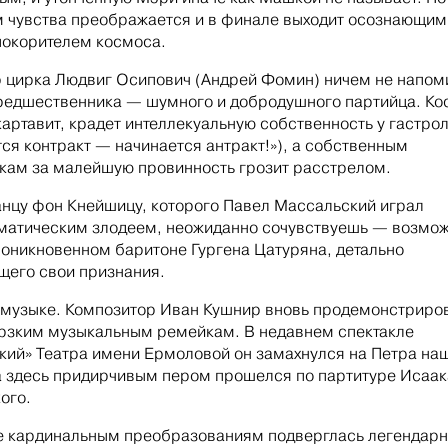
 чувства преображается и в финале выходит осознающим
окорителем космоса.
 цирка Людвиг Осипович (Андрей Фомин) ничем не напом
редшественника — шумного и добродушного партийца. Кос
картавит, крадет интеллекуальную собственность у гастро
тся контракт — начинается антракт!»), а собственным
кам за малейшую провинность грозит расстрелом.
нцу фон Кнейшицу, которого Павел Массальский играл
атическим злодеем, неожиданно сочувствуешь — возмож
роникновенном баритоне Гургена Цатуряна, детально
его свои признания.
о музыке. Композитор Иван Кушнир вновь продемонстриро
ерзким музыкальным ремейкам. В недавнем спектакле
кий» Театра имени Ермоловой он замахнулся на Петра на
а здесь придирчивым пером прошелся по партитуре Исаак
ого.
 кардинальным преобразованиям подверглась легендар