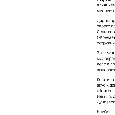
влиянием
миссию п
Директор
своего п
Ленина: 
(«Кончае
сотрудни
Зато Фра
мелодрам
дело в п
выпевающ
Кстати, 
вкус к д
«Чайковс
Ильича, 
Дунаевск
Наиболее