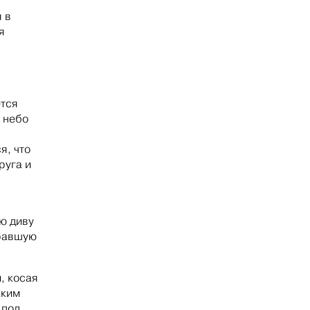
 в
я
с
ется
 небо
ы
я, что
руга и
ю диву
гравшую
, косая
аким
 под