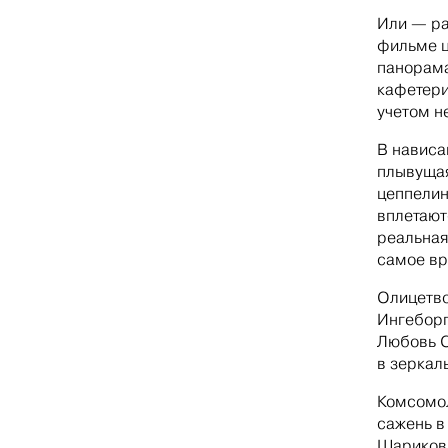
Или — ра
фильме ц
панорама
кафетери
учетом н
В нависа
плывущая
цеппелин
вплетают
реальная
самое вр
Олицетво
Ингеборг
Любовь О
в зеркал
Комсомол
сажень в
Шариковы