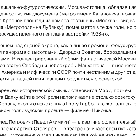
дикально-футуристическим. Москва-столица, обладавшая
енностью кинодокумента (метро имени Кагановича, ночна
 Красной площади из номера гостиницы «Москва», вид из
я «Метрополя» на Лубянку), помещается в те же годы, но 
еосуществленного генплана застройки 1936-го.
ющем над сценой экране, как в линзе времени, фокусиру
 панорама с высотками, Дворцом Советов, бороздящими
ами. В концентрированный облик фантастической Москв
ся статуя Свободы и небоскребы Манхэттена — выясняетс
 Америка и мифический СССР почти неотличимы друг от д
емя западной цивилизации породниться с советской.
рением исторической смычки становится Мэри, причем
а Дапкунайте в этой роли напоминает не столько советску
рлову, сколько изысканную Грету Гарбо, в те же годы сы
ьном голливудском проекте — фильме «Ниночка».
ец Петрович (Павел Акимкин) — в картине ослепительный
 плечах артист Столяров — в театре начинает свой путь эт
м, и утонченную Мэри иначе как Машкой не называет. Но