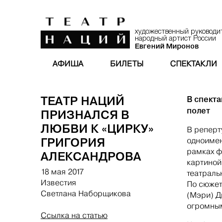
художественный руководи
народный артист России
Евгений Миронов
АФИША
БИЛЕТЫ
СПЕКТАКЛИ
ТЕАТР НАЦИЙ
В спект
полет
ПРИЗНАЛСЯ В
ЛЮБВИ К «ЦИРКУ»
В реперт
ГРИГОРИЯ
одноимен
рамках ф
АЛЕКСАНДРОВА
картиной
18 мая 2017
театраль
Известия
По сюжет
Светлана Наборщикова
(Мэри) Д
огромным
Ссылка на статью