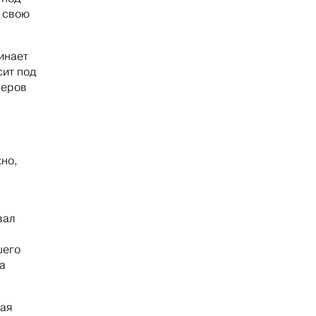
 свою
инает
ит под
леров
но,
вал
шего
а
ная