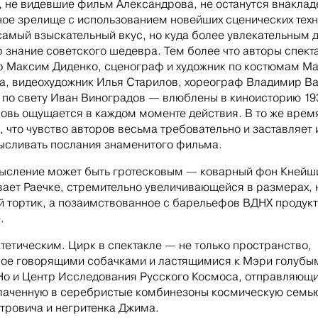
 не видевшие фильм Александрова, не останутся внакла
ое зрелище с использованием новейших сценических тех
самый взыскательный вкус, но куда более увлекательным 
 знание советского шедевра. Тем более что авторы спект
 Максим Диденко, сценограф и художник по костюмам М
а, видеохудожник Илья Старилов, хореограф Владимир В
 по свету Иван Виноградов — влюблены в киноисторию 19
бовь ощущается в каждом моменте действия. В то же врем
, что чувство авторов весьма требовательно и заставляет 
сливать послания знаменитого фильма.
ысление может быть гротесковым — коварный фон Кнейш
ает Раечке, стремительно увеличивающейся в размерах, 
 тортик, а позаимствованное с барельефов ВДНХ продук
.
тетическим. Цирк в спектакле — не только пространство,
ое говорящими собачками и ластящимися к Мэри голубы
Но и Центр Исследования Русского Космоса, отправляющи
лаченную в серебристые комбинезоны космическую семь
тровича и негритенка Джима.