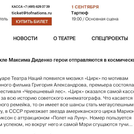
1 СЕНТЯБРЯ
КАССА
+7 (495) 629 37 39
Тартюф
ticket@tofnations.ru
19:00
/ Основная сцена
тель
КУПИТЬ БИЛЕТ
НОВОСТИ
О ТЕАТРЕ
СПЕЦПРОЕКТЫ
акле Максима Диденко герои отправляются в космическ
уаре Театра Наций появился мюзикл «Цирк» по мотивам
ного фильма Григория Александрова, премьера состояла
естиваля «Черешневый лес». «Цирк» оказался самой касс
 за всю историю советского кинематографа. Что касается
ного ремейка, то он имеет все шансы стать мегауспешным
у, в СССР приезжает звезда американского цирка Марио
иксон с аттракционом «Полет на Луну». Номер пользуется
 успехом, но вокруг него и самой Мэри сгущаются тучи…