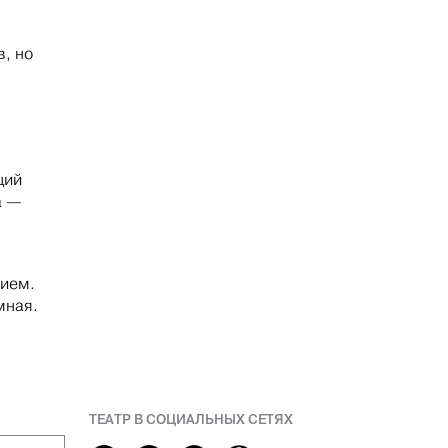
в, но
щий
а —
зием.
мная.
ТЕАТР В СОЦИАЛЬНЫХ СЕТЯХ