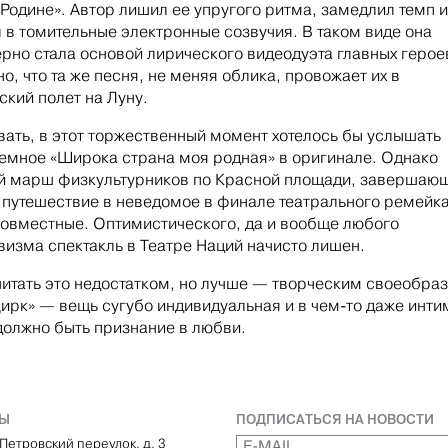
 Родине». Автор лишил ее упругого ритма, замедлил темп и
 в томительные электронные созвучия. В таком виде она
рно стала основой лирического видеодуэта главных герое
о, что та же песня, не меняя облика, провожает их в
ский полет на Луну.
вать, в этот торжественный момент хотелось бы услышать
емное «Широка страна моя родная» в оригинале. Однако
 марш физкультурников по Красной площади, завершаю
 путешествие в неведомое в финале театрального ремейк
овместные. Оптимистического, да и вообще любого
визма спектакль в Театре Наций начисто лишен.
итать это недостатком, но лучше — творческим своеобра
ирк» — вещь сугубо индивидуальная и в чем-то даже инти
должно быть признание в любви.
ТЫ
ПОДПИСАТЬСЯ НА НОВОСТИ
Петровский переулок, д. 3