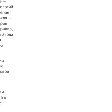
де —
нологий
делает
акля —
ария
арнава,
36 года
я
их
иц
не
товое
ми
й в
ю: