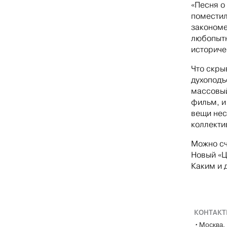
«Песня о
поместил
закономе
любопытн
историче
Что скры
духоподъ
массовый
фильм, и
вещи нес
коллекти
Можно сч
Новый «Ц
Каким и 
КОНТАК
•
Москва, 