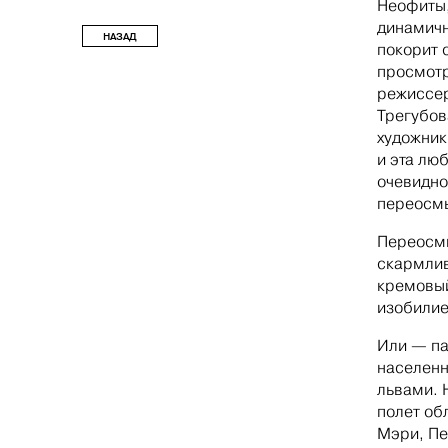
Неофиты,
динамичн
НАЗАД
покорит 
просмотр
режиссер
Трегубов
художник
и эта лю
очевидно
переосмы
Переосм
скармлив
кремовый
изобилие
Или — па
населенн
львами. 
полет об
Мэри, Пе