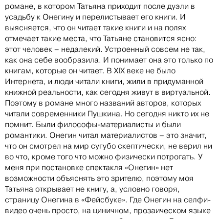
романе, в котором Татьяна приходит после дуэли в
усадьбу к Онегину и перелистывает его книги. И
выясняется, что он читает такие книги и на полях
отмечает такие места, что Татьяне становится ясно:
этот человек – недалекий. Устроенный совсем не так,
как она себе вообразила. И понимает она это только по
книгам, которые он читает. В XIX веке не было
Интернета, и люди читали книги, жили в придуманной
книжной реальности, как сегодня живут в виртуальной.
Поэтому в романе много названий авторов, которых
читали современники Пушкина. Но сегодня никто их не
помнит. Были философы-материалисты и были
романтики. Онегин читал материалистов – это значит,
что он смотрел на мир сугубо скептически, не верил ни
во что, кроме того что можно физически потрогать. У
меня при постановке спектакля «Онегин» нет
возможности объяснять это зрителю, поэтому моя
Татьяна открывает не книгу, а, условно говоря,
страницу Онегина в «Фейсбуке». Где Онегин на селфи-
видео очень просто, на циничном, прозаическом языке