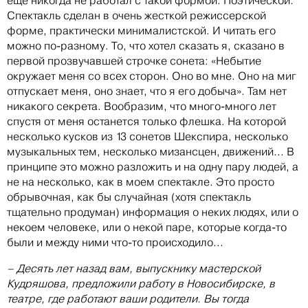
еще никогда не работал с такой формой. Поэтической.
Спектакль сделан в очень жесткой режиссерской
форме, практически минималистской. И читать его
можно по-разному. То, что хотел сказать я, сказано в
первой прозвучавшей строчке сонета: «Небытие
окружает меня со всех сторон. Оно во мне. Оно на миг
отпускает меня, оно знает, что я его добыча». Там нет
никакого секрета. Вообразим, что много-много лет
спустя от меня останется только флешка. На которой
несколько кусков из 13 сонетов Шекспира, несколько
музыкальных тем, несколько мизансцен, движений... В
принципе это можно разложить и на одну пару людей, а
не на несколько, как в моем спектакле. Это просто
обрывочная, как бы случайная (хотя спектакль
тщательно продуман) информация о неких людях, или о
некоем человеке, или о некой паре, которые когда-то
были и между ними что-то происходило...
– Десять лет назад вам, выпускнику мастерской
Кудряшова, предложили работу в Новосибирске, в
театре, где работают ваши родители. Вы тогда