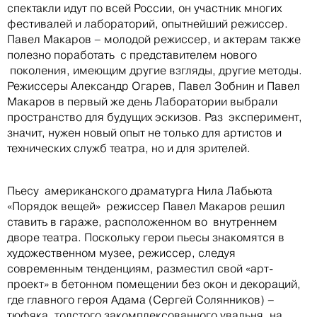
спектакли идут по всей России, он участник многих
фестивалей и лабораторий, опытнейший режиссер.
Павел Макаров – молодой режиссер, и актерам также
полезно поработать с представителем нового
поколения, имеющим другие взгляды, другие методы.
Режиссеры Александр Огарев, Павел Зобнин и Павел
Макаров в первый же день Лаборатории выбрали
пространство для будущих эскизов. Раз эксперимент,
значит, нужен новый опыт не только для артистов и
технических служб театра, но и для зрителей.
Пьесу американского драматурга Нила Лабьюта
«Порядок вещей» режиссер Павел Макаров решил
ставить в гараже, расположенном во внутреннем
дворе театра. Поскольку герои пьесы знакомятся в
художественном музее, режиссер, следуя
современным тенденциям, разместил свой «арт-
проект» в бетонном помещении без окон и декораций,
где главного героя Адама (Сергей Солянников) –
тюфяка, толстого закомплексованного увальня, на