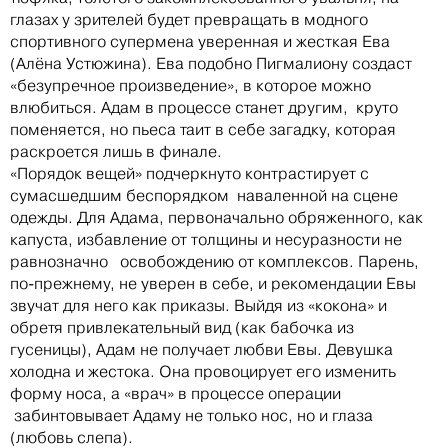
глазах у зрителей будет превращать в модного
спортивного супермена уверенная и жесткая Ева
(Алёна Устюжина). Ева подобно Пигмалиону создаст
«безупречное произведение», в которое можно
влюбиться. Адам в процессе станет другим, круто
поменяется, но пьеса таит в себе загадку, которая
раскроется лишь в финале.
«Порядок вещей» подчеркнуто контрастирует с
сумасшедшим беспорядком наваленной на сцене
одежды. Для Адама, первоначально обряженного, как
капуста, избавление от толщины и несуразности не
равнозначно освобождению от комплексов. Парень,
по-прежнему, не уверен в себе, и рекомендации Евы
звучат для него как приказы. Выйдя из «кокона» и
обретя привлекательный вид (как бабочка из
гусеницы), Адам не получает любви Евы. Девушка
холодна и жестока. Она провоцирует его изменить
форму носа, а «врач» в процессе операции
забинтовывает Адаму не только нос, но и глаза
(любовь слепа).