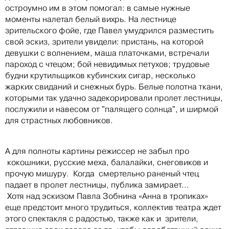
остроумно им в этом помогал: в самые нужные
моменты налетал белый вихрь. На лестнице
зрительского фойе, где Павел умудрился разместить
свой эскиз, зрители увидели: пристань, на которой
девушки с волнением, маша платочками, встречали
пароход с чтецом; бой невидимых петухов; трудовые
будни крутильщиков кубинских сигар, несколько
жарких свиданий и снежных бурь. Белые полотна ткани,
которыми так удачно задекорировали пролет лестницы,
послужили и навесом от "палящего солнца", и ширмой
для страстных любовников.
А для полноты картины режиссер не забыл про
кокошники, русские меха, балалайки, снеговиков и
прочую мишуру. Когда смертельно раненый чтец
падает в пролет лестницы, публика замирает...
Хотя над эскизом Павла Зобнина «Анна в тропиках»
еще предстоит много трудиться, коллектив театра ждет
этого спектакля с радостью, также как и зрители,