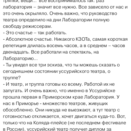
тряпки, вещи… все воспринималось так: раз
лаборатория – значит все нужно. Все зависело от нас и
это очень окрыляло. Очень важно, что руководство
театра определило на дни Лаборатории полную
свободу режиссерам.
- Это счастье – так работать.
- Абсолютное счастье. Никакого КЗОТа, самая короткая
репетиция длилась восемь часов, а в среднем – часов
двенадцать. Все работали на спектакль, на
Лабораторию…
- Ты увидел все три эскиза, что ты можешь сказать о
сегодняшнем состоянии уссурийского театра, о
труппе?
- И театр, и труппа готовы ко всему. Работой их не
запугать. И очень важно, что именно в Уссурийске
прошла первая в Приморском крае Лаборатория. У
нас в Приморье - множество театров, живущих
обособленно. Они никуда не выезжают, а тут театр с
готовностью откликается, хочет двигаться куда-то. Вот,
только что на Коляда-плейсе (не последнем фестивале
в России), уссурийский театр получил диплом за