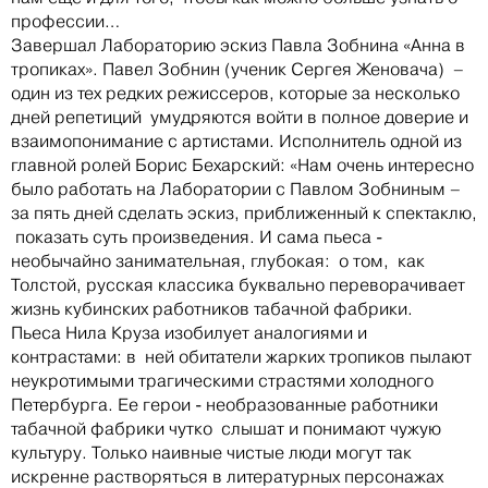
профессии…
Завершал Лабораторию эскиз Павла Зобнина «Анна в
тропиках». Павел Зобнин (ученик Сергея Женовача) –
один из тех редких режиссеров, которые за несколько
дней репетиций умудряются войти в полное доверие и
взаимопонимание с артистами. Исполнитель одной из
главной ролей Борис Бехарский: «Нам очень интересно
было работать на Лаборатории с Павлом Зобниным –
за пять дней сделать эскиз, приближенный к спектаклю,
показать суть произведения. И сама пьеса -
необычайно занимательная, глубокая: о том, как
Толстой, русская классика буквально переворачивает
жизнь кубинских работников табачной фабрики.
Пьеса Нила Круза изобилует аналогиями и
контрастами: в ней обитатели жарких тропиков пылают
неукротимыми трагическими страстями холодного
Петербурга. Ее герои - необразованные работники
табачной фабрики чутко слышат и понимают чужую
культуру. Только наивные чистые люди могут так
искренне растворяться в литературных персонажах