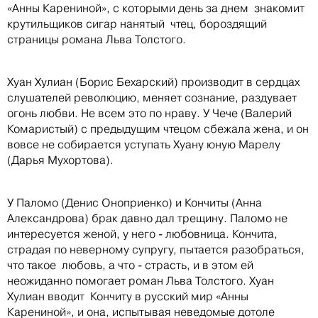
«Анны Карениной», с которыми день за днем знакомит
крутильщиков сигар нанятый чтец, бороздящий
страницы романа Льва Толстого.
Хуан Хулиан (Борис Бехарский) производит в сердцах
слушателей революцию, меняет сознание, раздувает
огонь любви. Не всем это по нраву. У Чече (Валерий
Комаристый) с предыдущим чтецом сбежала жена, и он
вовсе не собирается уступать Хуану юную Марелу
(Дарья Мухортова).
У Паломо (Денис Оноприенко) и Кончиты (Анна
Александрова) брак давно дал трещину. Паломо не
интересуется женой, у него - любовница. Кончита,
страдая по неверному супругу, пытается разобраться,
что такое любовь, а что - страсть, и в этом ей
неожиданно помогает роман Льва Толстого. Хуан
Хулиан вводит Кончиту в русский мир «Анны
Карениной», и она, испытывая неведомые дотоле