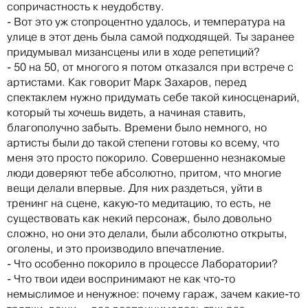
сопричастность к неудобству.
- Вот это уж стопроцентно удалось, и температура на
улице в этот день была самой подходящей. Ты заранее
придумывал мизансцены или в ходе репетиций?
- 50 на 50, от многого я потом отказался при встрече с
артистами. Как говорит Марк Захаров, перед
спектаклем нужно придумать себе такой киносценарий,
который ты хочешь видеть, а начиная ставить,
благополучно забыть. Времени было немного, но
артисты были до такой степени готовы ко всему, что
меня это просто покорило. Совершенно незнакомые
люди доверяют тебе абсолютно, притом, что многие
вещи делали впервые. Для них раздеться, уйти в
тренинг на сцене, какую-то медитацию, то есть, не
существовать как некий персонаж, было довольно
сложно, но они это делали, были абсолютно открыты,
оголены, и это производило впечатление.
- Что особенно покорило в процессе Лаборатории?
- Что твои идеи воспринимают не как что-то
немыслимое и ненужное: почему гараж, зачем какие-то