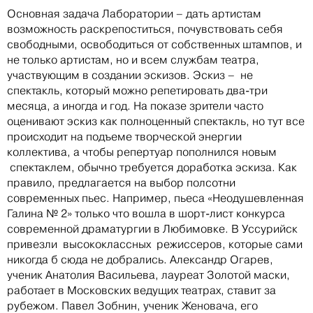
Основная задача Лаборатории – дать артистам
возможность раскрепоститься, почувствовать себя
свободными, освободиться от собственных штампов, и
не только артистам, но и всем службам театра,
участвующим в создании эскизов. Эскиз – не
спектакль, который можно репетировать два-три
месяца, а иногда и год. На показе зрители часто
оценивают эскиз как полноценный спектакль, но тут все
происходит на подъеме творческой энергии
коллектива, а чтобы репертуар пополнился новым
спектаклем, обычно требуется доработка эскиза. Как
правило, предлагается на выбор полсотни
современных пьес. Например, пьеса «Неодушевленная
Галина № 2» только что вошла в шорт-лист конкурса
современной драматургии в Любимовке. В Уссурийск
привезли высококлассных режиссеров, которые сами
никогда б сюда не добрались. Александр Огарев,
ученик Анатолия Васильева, лауреат Золотой маски,
работает в Московских ведущих театрах, ставит за
рубежом. Павел Зобнин, ученик Женовача, его