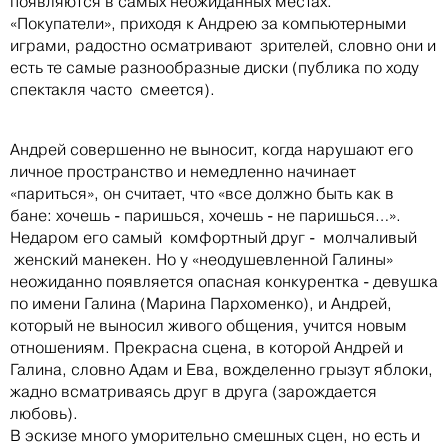
появляются в самых неожиданных местах.
«Покупатели», приходя к Андрею за компьютерными
играми, радостно осматривают зрителей, словно они и
есть те самые разнообразные диски (публика по ходу
спектакля часто смеется).
Андрей совершенно не выносит, когда нарушают его
личное пространство и немедленно начинает
«париться», он считает, что «все должно быть как в
бане: хочешь - паришься, хочешь - не паришься…».
Недаром его самый комфортный друг - молчаливый
женский манекен. Но у «неодушевленной Галины»
неожиданно появляется опасная конкурентка - девушка
по имени Галина (Марина Пархоменко), и Андрей,
который не выносил живого общения, учится новым
отношениям. Прекрасна сцена, в которой Андрей и
Галина, словно Адам и Ева, вожделенно грызут яблоки,
жадно всматриваясь друг в друга (зарождается
любовь).
В эскизе много уморительно смешных сцен, но есть и