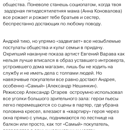
общества. Поневоле станешь социопатом, когда твоя
задорная пятидесятилетняя мама (Анна Коновалова)
все рожает и рожает тебе братьев и сестер,
беспрестанно достающих по любому поводу.
Андрей тихо, но упрямо «задвигает» все незыблемые
постулаты общества и культ семьи в придачу.
Охрипший накануне показа артист Евгений Варава как
нельзя лучше вписался в образ уставшего интроверта,
устроившего дома магазин, лишь бы не ходить на
службу и не иметь дела с толпами людей. Но
навязчивые покупатели все равно достают Андрея,
особенно «Самый» (Александр Нешинкин).
Режиссер Александр Огарев остроумно использовал
все уголки большого зрительного зала: герои пьесы
легко перемещаются со сцены в партер, где убрана
половина кресел, влезают в «квартиру» героя через
окна прямо с улицы, поднимаются по лестнице на
балкон или просто, как тот «Самый» покупатель,