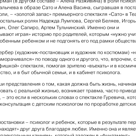
рман (в другом составе – Алена Разживина) в роли психол
алычева в образе Сато и Алена Васина, сыгравшая в пост
оли, – «золотой запас» премьерного спектакля «Сато» в Те
 остальных ролях Надежда Лумпова, Сергей Беляев, Игорь
ич, Олег Сапиро, Артем Тульчинский. Именно они и
ывают играя» историю про родителей, которым «нужно учи
собенным ребенком и не подгонять его под рамки обществ
ербер (художник-постановщик и художник по костюмам) «н
аморачивался» по поводу одного и другого, что, впрочем, 
фишкой» спектакля, помогая зрителю «въехать» и в космич
ство, и в быт обычной семьи, и в кабинет психолога.
ши представления о том, какая должна быть жизнь, начина
овать с реальной жизнью, возникает травма, часто приво
 – это если в нескольких словах о спектакле Гуревича, ко
консультация с детским психологом по проработке детски
постановки – психолог и ребенок, которые в результате пе
находят» друг друга благодаря любви. Именно она и являе
раеугольным камнем», который заложен в «фундамент»