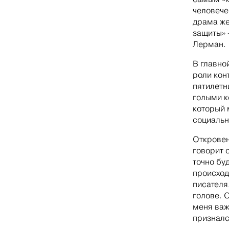
человече
драма же
защиты» 
Лерман.
В главно
роли кон
пятилетн
голыми к
который 
социальн
Откровен
говорит 
точно бу
происход
писателя.
голове. 
меня важ
призналс