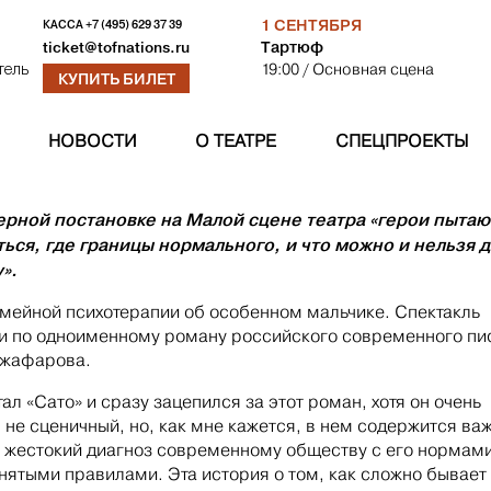
1 СЕНТЯБРЯ
КАССА
+7 (495) 629 37 39
Тартюф
ticket@tofnations.ru
19:00
/ Основная сцена
тель
КУПИТЬ БИЛЕТ
НОВОСТИ
О ТЕАТРЕ
СПЕЦПРОЕКТЫ
ерной постановке на Малой сцене театра «герои пытаю
ься, где границы нормального, и что можно и нельзя 
».
мейной психотерапии об особенном мальчике. Спектакль
и по одноименному роману российского современного пи
Джафарова.
ал «Сато» и сразу зацепился за этот роман, хотя он очень
 не сценичный, но, как мне кажется, в нем содержится ва
 жестокий диагноз современному обществу с его нормами
ятыми правилами. Эта история о том, как сложно бывает