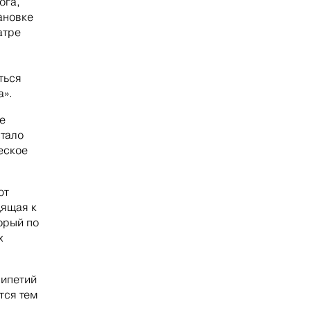
ога,
ановке
атре
ться
а».
е
стало
еское
ют
дящая к
торый по
х
рипетий
тся тем