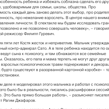
особенность ребенка и избежать соблазна сделать его др
, удобоваримым для семьи, школы, общества. Про
мость каждый день заново делать этот выбор, про родите
енность, про нежелание взрослеть. В центре нашего вним
авления личности. В спектакле мы будем исследовать гра
о позволено и не позволено совершать человеку», – говори
й режиссер Филипп Гуревич.
их пяти лет Костя жесток и неприветлив. Мальчик утверждае
нный контр-адмирал Сато. А в теле ребенка находится по 
 ведут сына к психологу, и там обнажаются все семейные
. Оказалось, его папа и мама терпеть не могут друг друга
и взрослых психологических травм подчеркивают и декора
к будто существуют в разорванной картонной коробке» – т
остановки.
м деле я моделировал этого мальчика и работал с психоло
к это было бы в реальности, писались расшифровки сессий
. Это была прямо большая работа», – разъясняет писател
т Рагим Джафаров.