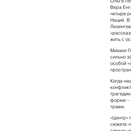
Ольга Ле
Вера Енг
четыре р
Наций. В
Лизенгев
«рассказ
жить с о
Михаил Г
сильно з
особой «
простран
Когда на
конфликт
трагедии,
форме – 
травм.
«Центр» 
сюжета «
самым «к