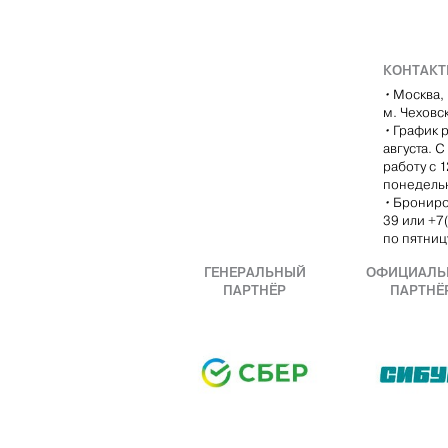
КОНТАК
•
Москва, 
м. Чеховс
•
График р
августа. 
работу с 
понедель
•
Брониро
39 или +7
по пятницу
ГЕНЕРАЛЬНЫЙ
ОФИЦИАЛЬ
ПАРТНЁР
ПАРТНЁ