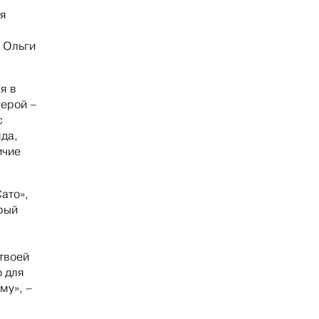
ая
 Ольги
я в
герой –
с
да,
ичие
ато»,
орый
 твоей
о для
му», –