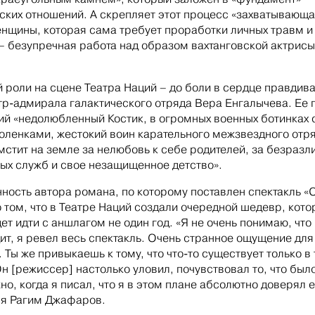
ских отношений. А скрепляет этот процесс «захватывающ
нщины, которая сама требует проработки личных травм и
– безупречная работа над образом вахтанговской актрисы
й роли на сцене Театра Наций – до боли в сердце правдива
тр-адмирала галактического отряда Вера Енгалычева. Ее 
ий «недолюбленный Костик, в огромных военных ботинках 
оленками, жестокий воин карательного межзвездного отря
мстит на земле за нелюбовь к себе родителей, за безразл
ых служб и свое незащищенное детство».
ность автора романа, по которому поставлен спектакль «С
о том, что в Театре Наций создали очередной шедевр, кот
дет идти с аншлагом не один год. «Я не очень понимаю, что
ит, я ревел весь спектакль. Очень странное ощущение для
 Ты же привыкаешь к тому, что что-то существует только в
Он [режиссер] настолько уловил, почувствовал то, что был
но, когда я писал, что я в этом плане абсолютно доверял е
я Рагим Джафаров.