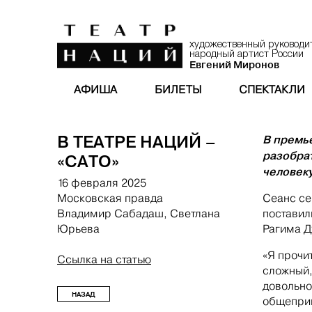
художественный руководи
народный артист России
Евгений Миронов
АФИША
БИЛЕТЫ
СПЕКТАКЛИ
В ТЕАТРЕ НАЦИЙ –
В премь
разобрат
«САТО»
человеку
16 февраля 2025
Сеанс се
Московская правда
поставил
Владимир Сабадаш, Светлана
Рагима 
Юрьева
«Я прочит
Ссылка на статью
сложный,
довольно
НАЗАД
общеприн