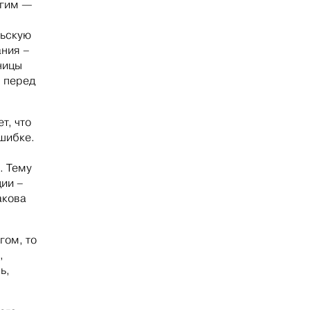
угим —
льскую
ания –
ницы
л перед
т, что
ошибке.
. Тему
ции –
акова
гом, то
,
ь,