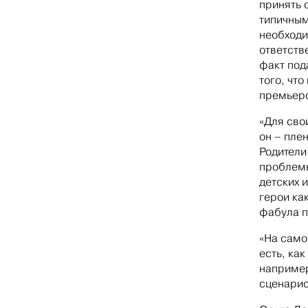
принять 
типичным
необходи
ответств
факт под
того, чт
премьеро
«Для сво
он – пле
Родители
проблемы
детских 
герои ка
фабула п
«На само
есть, ка
например
сценарис