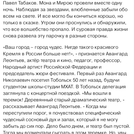
Павел Табаков. Мона и Мирою провели вместе одну
ночь. Наблюдая за звездами, влюбленные забыли обо
всем на свете. И все могло бы кончиться хорошо, но
только в сказке. Утром они проснулись и обнаружили,
что все волшебство пропало. И суровая правда жизни
снова развела эту парочку в разные стороны.
«Ваш город – город чудес. Нигде такого красивого
Кремля в России больше нет!», - признается Авангард
Леонтьев, актёр театра и кино, педагог, профессор,
Народный артист Российской Федерации и
председатель жюри фестиваля. Первый раз Авангард
Николаевич посетил Тобольск 50 лет назад, будучи
студентом школы-студии МХАТ. В Тобольск делегация
заглянула с концертной поездкой. «Мы вошли в
теремок! Деревянный старый драматический театр, -
рассказывает Аванград Леонтьев. - Когда мы
переступили порог, я почувствовал специфический
чудесный сосновый дух и запах, который я не могу
забыть до сих пор. Дело было днем, и театр был пустой.
Тогда мы возмечтали сыграть в этом теремке. Но, увы,