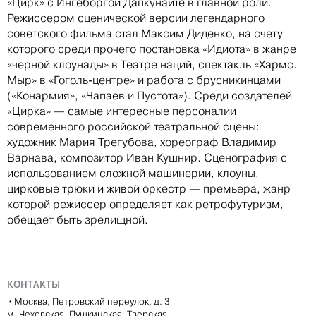
«Цирк» с Ингеборгой Дапкунайте в главной роли.
Режиссером сценической версии легендарного
советского фильма стал Максим Диденко, на счету
которого среди прочего постановка «Идиота» в жанре
«черной клоунады» в Театре наций, спектакль «Хармс.
Мыр» в «Гоголь-центре» и работа с брусникинцами
(«Конармия», «Чапаев и Пустота»). Среди создателей
«Цирка» — самые интересные персоналии
современного российской театральной сцены:
художник Мария Трегубова, хореограф Владимир
Варнава, композитор Иван Кушнир. Сценография с
использованием сложной машинерии, клоуны,
цирковые трюки и живой оркестр — премьера, жанр
которой режиссер определяет как ретрофутуризм,
обещает быть зрелищной.
КОНТАКТЫ
•
Москва, Петровский переулок, д. 3
м. Чеховская, Пушкинская, Тверская