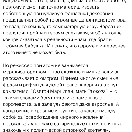
Вадимом Волей (он, кстати, один из авторов либретто,
поэтому и смог так точно материализовать
собственную причудливую фантазию) декорация
представляет собой то огромные детали конструктора,
то пазл, то комикс, то компьютерную игру. Через них
предстоит пройти и героям спектакля, чтобы в конце
концов оказаться в реальности – там, где брат и
любимая бабушка. И понять, что дороже и интереснее
этого ничего не может быть.
Но режиссер при этом не занимается
морализаторством – про сложные и умные вещи он
рассказывает с юмором. Причем многие смешные
фразы и рифмы для детей в зале наверняка станут
крылатыми. "Святой Марципан, мать Глюкоза", - с
такими словами бегут жители карамельного
королевства, а в зале улыбаются даже взрослые. А
когда синие и красные игрушки сражаются между
собой за "освобождение мирного населения",
проскальзывают даже сатирические нотки, понятные
знакомым с политической риторикой зрителям.