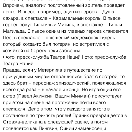
Впрочем, аналогии подготовленный зритель проведет
легко. В пьесе, например, один из героев – Душа
сахара, в спектакле – Карамельный король. В пьесе
героев зовут Тильтиль и Митиль, в спектакле – Тиль и
Матильда. В пьесе одним из главных героев становится
Пес, в спектакле – плюшевый медвежонок Тидель
который когда-то был потерян, но встретился с
хозяйкой на берегу реки забвения.
Фото: пресс-служба Театра НацийФото: пресс-служба
Театра Наций
Правда, если у Метерлика в путешествие по
причудливым мирам отправлялись брат с сестрой, то
здесь брат – персонаж эпизодический, появляющийся
всего два раза – в начале и конце. Но играющий его
актер (Павел Акимкин, Вадим Мичман) присутствует
при этом на сцене на протяжении почти всего
спектакля. Дело в том, что у каждого занятого в
постановке по три-пять ролей! Пряник превращается в
Стража-великана в следующей сцене, а потом
появляется как Пингвин, Синий знаменосец и