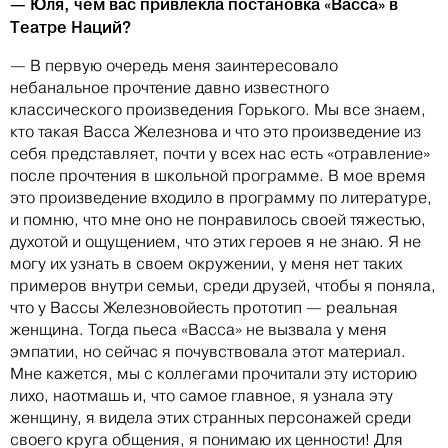
— Юля, чем вас привлекла постановка «Васса» в
Театре Наций?
— В первую очередь меня заинтересовало
небанальное прочтение давно известного
классического произведения Горького. Мы все знаем,
кто такая Васса Железнова и что это произведение из
себя представляет, почти у всех нас есть «отравление»
после прочтения в школьной программе. В мое время
это произведение входило в программу по литературе,
и помню, что мне оно не понравилось своей тяжестью,
духотой и ощущением, что этих героев я не знаю. Я не
могу их узнать в своем окружении, у меня нет таких
примеров внутри семьи, среди друзей, чтобы я поняла,
что у Вассы Железновойесть прототип — реальная
женщина. Тогда пьеса «Васса» не вызвала у меня
эмпатии, но сейчас я почувствовала этот материал.
Мне кажется, мы с коллегами прочитали эту историю
лихо, наотмашь и, что самое главное, я узнала эту
женщину, я видела этих странных персонажей среди
своего круга общения, я понимаю их ценности! Для