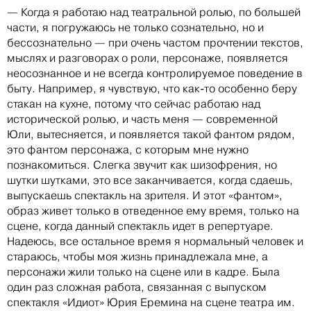
— Когда я работаю над театральной ролью, по большей
части, я погружаюсь не только сознательно, но и
бессознательно — при очень частом прочтении текстов,
мыслях и разговорах о роли, персонаже, появляется
неосознанное и не всегда контролируемое поведение в
быту. Например, я чувствую, что как-то особенно беру
стакан на кухне, потому что сейчас работаю над
исторической ролью, и часть меня — современной
Юли, вытесняется, и появляется такой фантом рядом,
это фантом персонажа, с которым мне нужно
познакомиться. Слегка звучит как шизофрения, но
шутки шутками, это все заканчивается, когда сдаешь,
выпускаешь спектакль на зрителя. И этот «фантом»,
образ живет только в отведенное ему время, только на
сцене, когда данный спектакль идет в репертуаре.
Надеюсь, все остальное время я нормальный человек и
стараюсь, чтобы моя жизнь принадлежала мне, а
персонажи жили только на сцене или в кадре. Была
один раз сложная работа, связанная с выпуском
спектакля «Идиот» Юрия Еремина на сцене театра им.