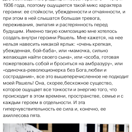
1936 года, поэтому ощущается такой микс характера
героини: ее стойкости, убежденности и отчаянности, и
при этом в ней слышатся большая тревога,
переживания, эмпатия и растерянность перед
будущим. Именно такую композицию мне хотелось
создать внутри героини Рашель. Мне кажется, на нее
нельзя навесить никакой ярлык: «очень крепкая,
убежденная, бой-баба», или «мамочка, сильно
желающая найти своего сына», или «особа, готовая
пожертвовать собой и броситься на амбразуру», или
«одиночка-революционерка без Бога,любви и
сострадания», все это вышеперечисленное не подходит
моей Рашель! Она, скорее,бескожное существо,
которое ощущает все тонкости и энергию того, что
происходит в этом времени, пространстве, семье и с
каждым героем в отдельности. И эта
гиперчувствительность ее сила и, конечно, ее
ахиллесова пята.