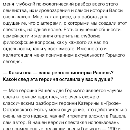
меня глубокий психологический разбор всего этого
семейства, их мировоззрения и самой истории Вассы
очень важен. Мне, как актрисе, эта работа дала
ощущение, что с актерами, с которыми мы создали этот
спектакль, на одной волне. Есть ощущение общности,
семейности и желания ответить на глубокие
философские вопросы, как у каждого из нас по
отдельности, так и у всех вместе. Именно это и
является для меня пониманием актуальности Горького
сегодня.
— Какая она — ваша революционерка Рашель?
Какой след эта героиня оставила у вас в душе?
— Моя героиня Рашель для Горького является «лучом
света в темном царстве», что очень схоже с
классическим разбором героини Катерины в «Грозе»
Островского. Есть у меня ощущение, что действительно
очень много надежд, чаяний и трепета вложил в Рашель
сам автор. В нашей версии спектакля использованы
две совмещенные редакции пьесы Горького — 1910 и