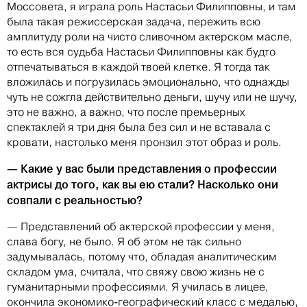
Моссовета, я играла роль Настасьи Филипповны, и там
была такая режиссерская задача, пережить всю
амплитуду роли на чисто сливочном актерском масле,
то есть вся судьба Настасьи Филипповны как будто
отпечатываться в каждой твоей клетке. Я тогда так
вложилась и погрузилась эмоционально, что однажды
чуть не сожгла действительно деньги, шучу или не шучу,
это не важно, а важно, что после премьерных
спектаклей я три дня была без сил и не вставала с
кровати, настолько меня пронзил этот образ и роль.
— Какие у вас были представления о профессии
актрисы до того, как вы ею стали? Насколько они
совпали с реальностью?
— Представлений об актерской профессии у меня,
слава богу, не было. Я об этом не так сильно
задумывалась, потому что, обладая аналитическим
складом ума, считала, что свяжу свою жизнь не с
гуманитарными профессиями. Я училась в лицее,
окончила экономико-географический класс с медалью,