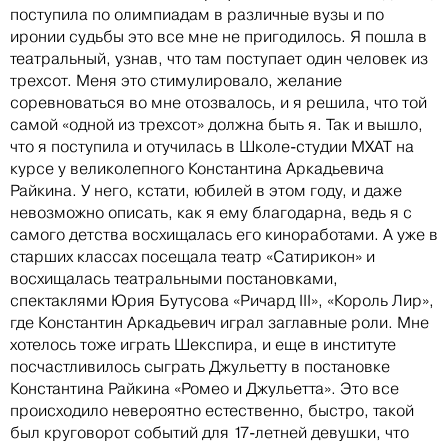
поступила по олимпиадам в различные вузы и по
иронии судьбы это все мне не пригодилось. Я пошла в
театральный, узнав, что там поступает один человек из
трехсот. Меня это стимулировало, желание
соревноваться во мне отозвалось, и я решила, что той
самой «одной из трехсот» должна быть я. Так и вышло,
что я поступила и отучилась в Школе-студии МХАТ на
курсе у великолепного Константина Аркадьевича
Райкина. У него, кстати, юбилей в этом году, и даже
невозможно описать, как я ему благодарна, ведь я с
самого детства восхищалась его киноработами. А уже в
старших классах посещала театр «Сатирикон» и
восхищалась театральными постановками,
спектаклями Юрия Бутусова «Ричард III», «Король Лир»,
где Константин Аркадьевич играл заглавные роли. Мне
хотелось тоже играть Шекспира, и еще в институте
посчастливилось сыграть Джульетту в постановке
Константина Райкина «Ромео и Джульетта». Это все
происходило невероятно естественно, быстро, такой
был круговорот событий для 17-летней девушки, что