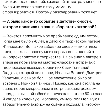
никаких представлений, ожиданий от театра у меня не
было и не успело еще к тому моменту
сформироваться. Поэтому разочарований тоже нет.
— А было какое-то событие в детстве-юности,
которое повлияло на ваш выбор стать актрисой?
— Хочется вспомнить мое пребывание одним летом,
когда мне было 7-8 лет, в детском творческом лагере
«Киноежик». Вот такое забавное слово — кино плюс
ежик, и легло в основу моих первых впечатлений о
кинопроизводстве и творчестве. На сменах в лагере я
впервые побывала на мастер-классах и встречах с
творческими людьми, среди них были Геннадий
Гладков, который пел песни, Наталья Варлей, Дмитрий
Харатьян, а самое большое впечатление было от
встречи с Ириной Лачиной. Помню, как она стояла на
сцене перед микрофоном в потрясающем розовом
наряде с пышной юбкой и прической в стиле 60-х годов.
Я увидела красивую, молодую, умную, обаятельную и
заразительную актрису на сцене и подумала, что хочу