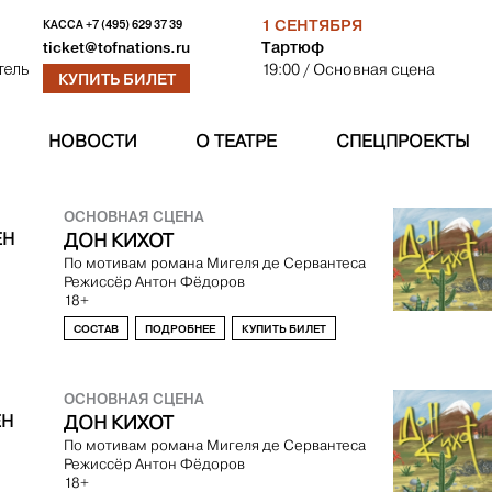
1 СЕНТЯБРЯ
КАССА
+7 (495) 629 37 39
Тартюф
ticket@tofnations.ru
19:00
/ Основная сцена
тель
КУПИТЬ БИЛЕТ
НОВОСТИ
О ТЕАТРЕ
СПЕЦПРОЕКТЫ
ОСНОВНАЯ СЦЕНА
ЕН
ДОН КИХОТ
По мотивам романа Мигеля де Сервантеса
Режиссёр
Антон Фёдоров
18+
СОСТАВ
ПОДРОБНЕЕ
КУПИТЬ БИЛЕТ
ОСНОВНАЯ СЦЕНА
ЕН
ДОН КИХОТ
По мотивам романа Мигеля де Сервантеса
Режиссёр
Антон Фёдоров
18+