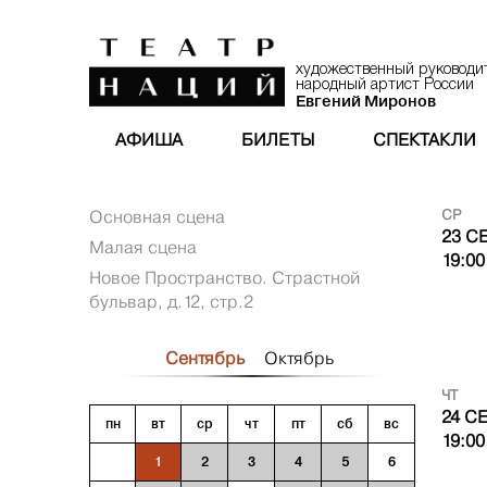
художественный руководи
народный артист России
Евгений Миронов
АФИША
БИЛЕТЫ
СПЕКТАКЛИ
Основная сцена
СР
23 С
Малая сцена
19:00
Новое Пространство. Страстной
бульвар, д.12, стр.2
Сентябрь
Октябрь
ЧТ
24 С
пн
вт
ср
чт
пт
сб
вс
19:00
1
2
3
4
5
6