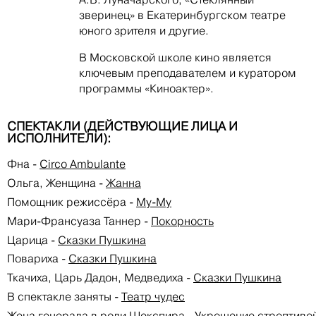
зверинец» в Екатеринбургском театре
юного зрителя и другие.
В Московской школе кино является
ключевым преподавателем и куратором
программы «Киноактер».
СПЕКТАКЛИ (ДЕЙСТВУЮЩИЕ ЛИЦА И
ИСПОЛНИТЕЛИ):
Фна
-
Circo Аmbulante
Ольга, Женщина
-
Жанна
Помощник режиссёра
-
Му-Му
Мари-Франсуаза Таннер
-
Покорность
Царица
-
Сказки Пушкина
Повариха
-
Сказки Пушкина
Ткачиха, Царь Дадон, Медведиха
-
Сказки Пушкина
В спектакле заняты
-
Театр чудес
Жена генерала в роли Шекспира
-
Укрощение строптиво