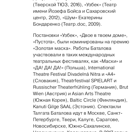
(Тверской ТЮЗ, 2016), «Узбек» (Театр
имени Йозефа Бойса и Сахаровский
центр, 2012), «Шум» Екатерины
Бондаренко (Театр.doc, 2009).
Постановки «Узбек», «Двое в твоем доме»,
«Пустота», были номинированы на премию
«Золотая маска». Работы Баталова
участвовали в таких международных
театральных фестивалях, как «Маски» и
«ДА! ДА! ДА!» (Польша), International
Theatre Festival Divadelná Nitra и «А4»
(Словакия), Theatrfestival SPIELART и
Russischer Theaterfrühling (Германия), Brut
Wien (Австрия) и Asian Arts Theatre
(Южная Корея), Baltic Circle (Финляндия),
Kanuti Gilge SAAL (Эстония). Спектакли
Талгата Баталова идут в Москве, Санкт-
Петербурге, Твери, Калуге, Саратове,
Новосибирске, Южно-Сахалинске,