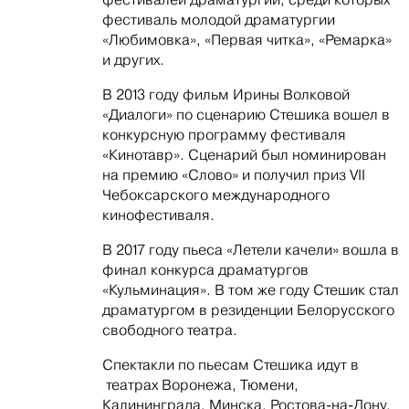
фестиваль молодой драматургии
«Любимовка», «Первая читка», «Ремарка»
и других.
В 2013 году фильм Ирины Волковой
«Диалоги» по сценарию Стешика вошел в
конкурсную программу фестиваля
«Кинотавр». Сценарий был номинирован
на премию «Слово» и получил приз VII
Чебоксарского международного
кинофестиваля.
В 2017 году пьеса «Летели качели» вошла в
финал конкурса драматургов
«Кульминация». В том же году Стешик стал
драматургом в резиденции Белорусского
свободного театра.
Спектакли по пьесам Стешика идут в
театрах Воронежа, Тюмени,
Калининграда, Минска, Ростова-на-Дону,