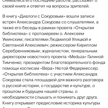
снимались его последние работы, расскажет о
своей книге и ответит на вопросы зрителей.
В книгу «Диалоги с Сокуровым» вошли записи
встреч Александра Сокурова со слушателями, а
также его беседы в рамках проекта «Открытая
библиотека» с протоиереем о. Алексеем
Уминским; писателями Людмилой Улицкой и
Светланой Алексиевич; режиссером Кириллом
Серебренниковым; журналистом, генеральным
директором новостного проекта «Meduza» Галиной
Тимченко; президентом благотворительного фонда
помощи хосписам «Вера» Нютой Федермессер.
«Открытая библиотека» с участием Александра
Сокурова стала площадкой для важного разговора
о русской истории, о государстве и культуре, о
прошлом и будущем нашей страны, о
необходимости слышать и понимать друг друга.
Книгу открывает предисловие историка культуры