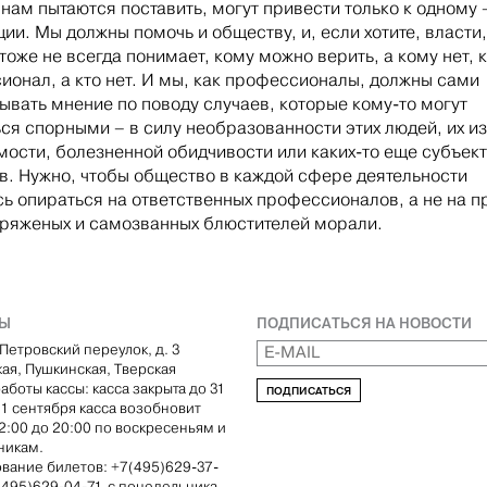
нам пытаются поставить, могут привести только к одному 
ии. Мы должны помочь и обществу, и, если хотите, власти,
тоже не всегда понимает, кому можно верить, а кому нет, 
ионал, а кто нет. И мы, как профессионалы, должны сами
ывать мнение по поводу случаев, которые кому-то могут
ься спорными – в силу необразованности этих людей, их и
мости, болезненной обидчивости или каких-то еще субъек
в. Нужно, чтобы общество в каждой сфере деятельности
сь опираться на ответственных профессионалов, а не на п
 ряженых и самозванных блюстителей морали.
ТЫ
ПОДПИСАТЬСЯ НА НОВОСТИ
Петровский переулок, д. 3
кая, Пушкинская, Тверская
аботы кассы: касса закрыта до 31
ПОДПИСАТЬСЯ
С 1 сентября касса возобновит
12:00 до 20:00 по воскресеньям и
никам.
вание билетов: +7(495)629-37-
(495)629-04-71, с понедельника