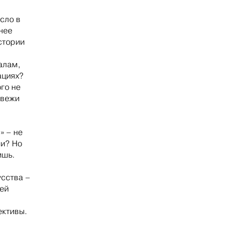
сло в
нее
стории
алам,
ациях?
ого не
евежи
» – не
ии? Но
ишь.
усства –
оей
ективы.