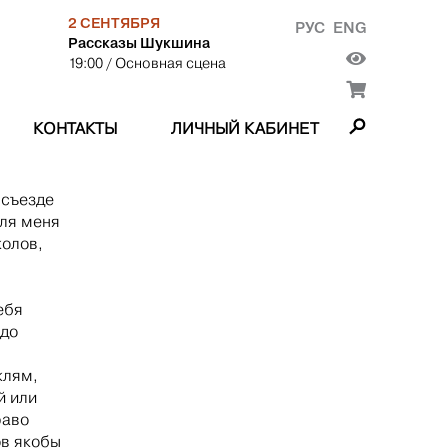
2 СЕНТЯБРЯ
РУС
ENG
Рассказы Шукшина
19:00
/ Основная сцена
КОНТАКТЫ
ЛИЧНЫЙ КАБИНЕТ
 съезде
Для меня
колов,
ебя
 до
клям,
й или
раво
ов якобы