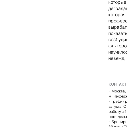
которые 
деградац
которая 
професс
вырабат
показат
возбуди
факторо
научило
невежд,
КОНТАК
•
Москва, 
м. Чеховс
•
График р
августа. 
работу с 
понедель
•
Брониро
39 или +7