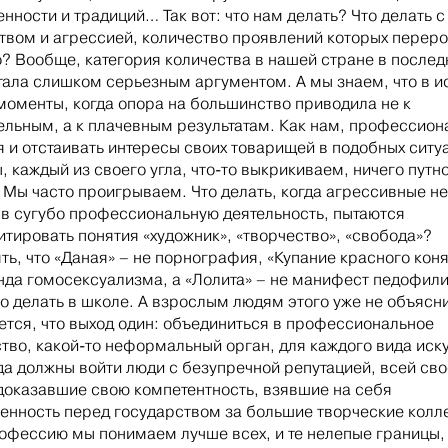
нности и традиций… Так вот: что нам делать? Что делать с
твом и агрессией, количество проявлений которых переро
о? Вообще, категория количества в нашей стране в послед
тала слишком серьезным аргументом. А мы знаем, что в и
моменты, когда опора на большинство приводила не к
ельным, а к плачевным результатам. Как нам, профессион
 и отстаивать интересы своих товарищей в подобных ситу
, каждый из своего угла, что-то выкрикиваем, ничего путн
 Мы часто проигрываем. Что делать, когда агрессивные н
 в сугубо профессиональную деятельность, пытаются
тировать понятия «художник», «творчество», «свобода»?
ь, что «Даная» – не порнография, «Купание красного коня
нда гомосексуализма, а «Лолита» – не манифест педофил
о делать в школе. А взрослым людям этого уже не объясн
ется, что выход один: объединиться в профессиональное
тво, какой-то неформальный орган, для каждого вида иск
да должны войти люди с безупречной репутацией, всей св
доказавшие свою компетентность, взявшие на себя
венность перед государством за большие творческие колл
офессию мы понимаем лучше всех, и те нелепые границы,