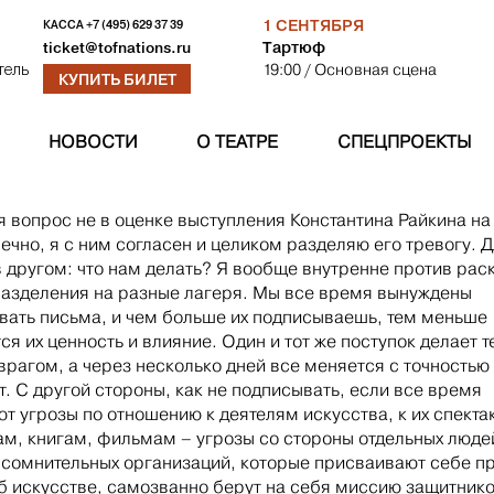
1 СЕНТЯБРЯ
КАССА
+7 (495) 629 37 39
Тартюф
ticket@tofnations.ru
19:00
/ Основная сцена
тель
КУПИТЬ БИЛЕТ
НОВОСТИ
О ТЕАТРЕ
СПЕЦПРОЕКТЫ
 вопрос не в оценке выступления Константина Райкина на
ечно, я с ним согласен и целиком разделяю его тревогу. 
 другом: что нам делать? Я вообще внутренне против рас
разделения на разные лагеря. Мы все время вынуждены
вать письма, и чем больше их подписываешь, тем меньше
ся их ценность и влияние. Один и тот же поступок делает т
врагом, а через несколько дней все меняется с точностью
. С другой стороны, как не подписывать, если все время
т угрозы по отношению к деятелям искусства, к их спекта
ам, книгам, фильмам – угрозы со стороны отдельных люде
о сомнительных организаций, которые присваивают себе п
об искусстве, самозванно берут на себя миссию защитник