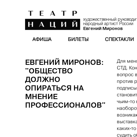
художественный руководи
народный артист России
Евгений Миронов
АФИША
БИЛЕТЫ
СПЕКТАКЛИ
ЕВГЕНИЙ МИРОНОВ:
Для меня
СТД. Кон
"ОБЩЕСТВО
вопрос в
ДОЛЖНО
против 
ОПИРАТЬСЯ НА
подписы
МНЕНИЕ
становит
чьим-то 
ПРОФЕССИОНАЛОВ"
наоборот
возникаю
выставк
каких-т
судить 