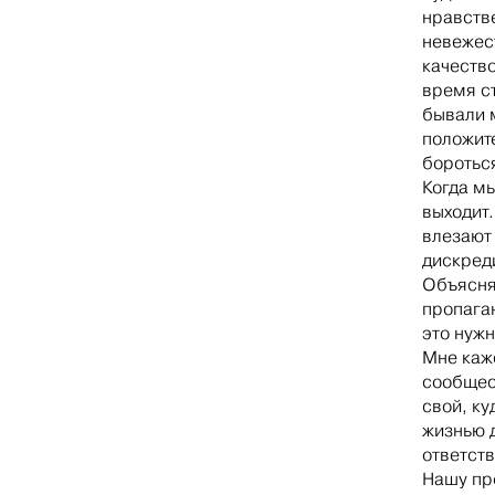
нравстве
невежес
качеств
время с
бывали 
положит
бороться
Когда мы
выходит.
влезают
дискреди
Объяснят
пропага
это нужн
Мне каж
сообщес
свой, ку
жизнью 
ответст
Нашу пр