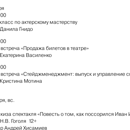
бря
4:00
класс по актерскому мастерству
 Данила Гнидо
4:00
 встреча «Продажа билетов в театре»
 Екатерина Василенко
4:00
 встреча «Стейджменеджмент: выпуск и управление
 Кристина Мотина
бря, вс.
скиза спектакля «Повесть о том, как поссорился Ива
Н.В. Гоголя 12+
р Андрей Хисамиев