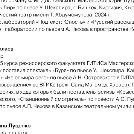
 по роману Ф.М. Достоевского, Мастерская Юрия Буту
ь Лир» по пьесе У. Шекспира, г. Бишкек, Киргизия, 
еский театр имени Т. Абдумомунова, 2024 г.
 лабораторий «Подтекст: Юность» и «Русский рассказ 
 , лаборатории по пьесам А. Чехова в пространстве «У
алаев
ер
 5 курса режиссерского факультета ГИТИСа Мастерской
к поставил спектакль «Буря» по пьесе У. Шекспира. 
ь «Не от мира сего» по пьесе А.Н. Островского в ГИТ
озвращение» во ВГИКе (реж. Саид Магомед-Хасаев). 
риях, в ходе которых были поставлены эскизы «Крысол
вского, «Станционный смотритель» по повести А.С. П
по пьесе А.П. Чехова в Казанском театральном учили
ина Луценко
аф, педагог