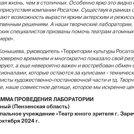
ая жизнь, чем в столичных. Особенно ярко это видно
 присутствия компании Росатом. Существуя в рамках 
дают возможность вырасти ярким актерским и режисс
твенным решениям. А наши творческие лаборатории, 
ских специалистов призваны помочь театрам атомных
мере
».
Конышева, руководитель «Территории культуры Росат
роверено временем и многократно показало свой резул
ируют, а еще невероятно важен и востребован обмен
ионалами, которые остаются за кулисами - техничес
исты художественно-постановочной части и тд. Творч
е, наше совместное детище, которое мы искренне це
АММА ПРОВЕДЕНИЯ ЛАБОРАТОРИИ
чный (Пензенская область)
альное учреждение «Театр юного зрителя г. Заре
 октября 2024 г.