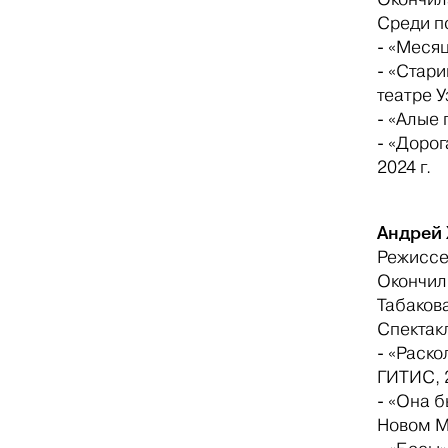
Среди п
- «Месяц
- «Стар
театре У
- «Алые 
- «Доро
2024 г.
Андрей
Режисс
Окончил 
Табаков
Спектак
- «Раск
ГИТИС, 2
- «Она 
Новом Ма