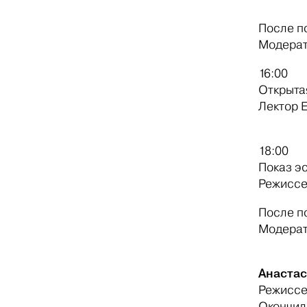
После п
Модерат
16:00
Открытая
Лектор 
18:00
Показ эс
Режиссе
После п
Модерат
Анастас
Режисс
Окончил