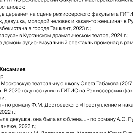
остановок:
 в деревне» на сцене режиссерского факультета ГИТИС
ик, девушка, молодой человек и какая-то женщина» в
збекистана в городе Ташкент, 2023 г.;
паруса» в Курганском драматическом театре, 2024 г.;
га домой» аудио-визуальный спектакль променад в ра
 Хисамиев
ер
Московскую театральную школу Олега Табакова (2017 г
а. В 2020 году поступил в ГИТИС на Режиссерский фак
ли:
ол» по роману Ф.М. Достоевского «Преступление и нак
022 г.;
была девушка, она была влюблена…» по роману А.С. П
неже, 2023 г.;