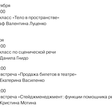
ктября
4:00
класс «Тело в пространстве»
аф Валентина Луценко
ября
0:00
класс по сценической речи
 Данила Гнидо
9:00
 встреча «Продажа билетов в театре»
 Екатерина Василенко
9:00
 встреча «Стейджменеджмент: функции помощника
 Кристина Мотина