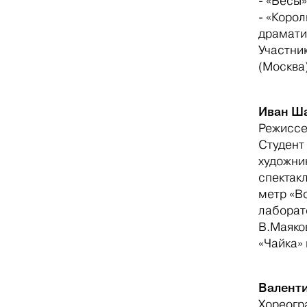
- «Бесы»
- «Корол
драматич
Участник
(Москва)
Иван Ш
Режисс
Студент
художни
спектакл
метр «В
лаборато
В.Маяко
«Чайка» 
Валент
Хореогр