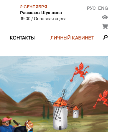
2 СЕНТЯБРЯ
РУС
ENG
Рассказы Шукшина
19:00
/ Основная сцена
КОНТАКТЫ
ЛИЧНЫЙ КАБИНЕТ
«ТАРТЮ
СЕНТЯ
ОСНОВ
Семейное
Евгения П
самых по
Мольера.
КУПИТЬ БИЛЕ