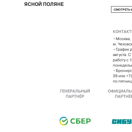
ЯСНОЙ ПОЛЯНЕ
СМОТРЕТЬ
КОНТАК
•
Москва, 
м. Чеховс
•
График р
августа. 
работу с 
понедель
•
Брониро
39 или +7
по пятницу
ГЕНЕРАЛЬНЫЙ
ОФИЦИАЛЬ
ПАРТНЁР
ПАРТНЁ