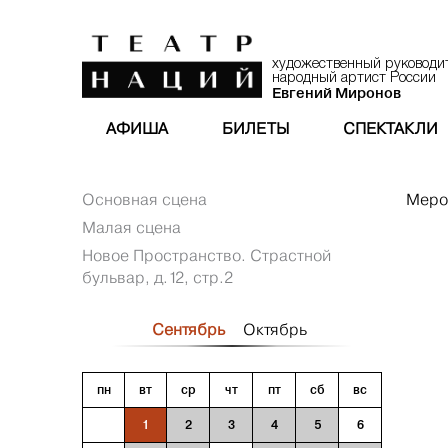
художественный руководи
народный артист России
Евгений Миронов
АФИША
БИЛЕТЫ
СПЕКТАКЛИ
Основная сцена
Меро
Малая сцена
Новое Пространство. Страстной
бульвар, д.12, стр.2
Сентябрь
Октябрь
пн
вт
ср
чт
пт
сб
вс
1
2
3
4
5
6