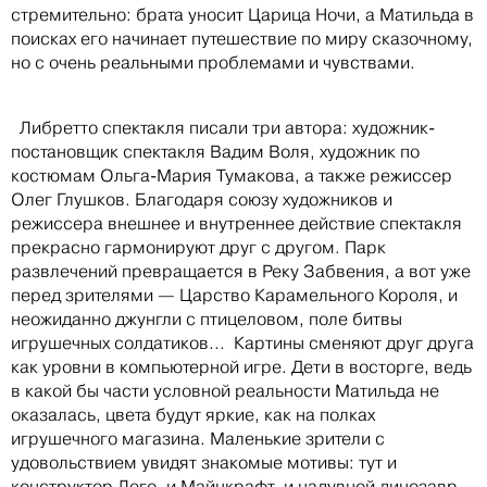
стремительно: брата уносит Царица Ночи, а Матильда в
поисках его начинает путешествие по миру сказочному,
но с очень реальными проблемами и чувствами.
Либретто спектакля писали три автора: художник-
постановщик спектакля Вадим Воля, художник по
костюмам Ольга-Мария Тумакова, а также режиссер
Олег Глушков. Благодаря союзу художников и
режиссера внешнее и внутреннее действие спектакля
прекрасно гармонируют друг с другом. Парк
развлечений превращается в Реку Забвения, а вот уже
перед зрителями — Царство Карамельного Короля, и
неожиданно джунгли с птицеловом, поле битвы
игрушечных солдатиков... Картины сменяют друг друга
как уровни в компьютерной игре. Дети в восторге, ведь
в какой бы части условной реальности Матильда не
оказалась, цвета будут яркие, как на полках
игрушечного магазина. Маленькие зрители с
удовольствием увидят знакомые мотивы: тут и
конструктор Лего, и Майнкрафт, и надувной динозавр,