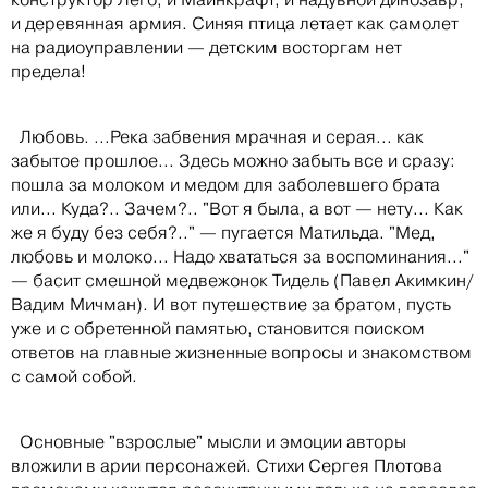
и деревянная армия. Синяя птица летает как самолет
на радиоуправлении — детским восторгам нет
предела!
Любовь. ...Река забвения мрачная и серая... как
забытое прошлое... Здесь можно забыть все и сразу:
пошла за молоком и медом для заболевшего брата
или... Куда?.. Зачем?.. "Вот я была, а вот — нету... Как
же я буду без себя?.." — пугается Матильда. "Мед,
любовь и молоко... Надо хвататься за воспоминания..."
— басит смешной медвежонок Тидель (Павел Акимкин/
Вадим Мичман). И вот путешествие за братом, пусть
уже и с обретенной памятью, становится поиском
ответов на главные жизненные вопросы и знакомством
с самой собой.
Основные "взрослые" мысли и эмоции авторы
вложили в арии персонажей. Стихи Сергея Плотова