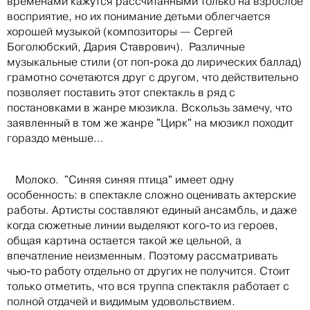
временами кажутся рассчитанными только на взрослое
восприятие, но их понимание детьми облегчается
хорошей музыкой (композиторы — Сергей
Боголюбский, Дария Ставрович). Различные
музыкальные стили (от поп-рока до лирических баллад)
грамотно сочетаются друг с другом, что действительно
позволяет поставить этот спектакль в ряд с
постановками в жанре мюзикла. Вскользь замечу, что
заявленный в том же жанре "Цирк" на мюзикл походит
гораздо меньше...
Молоко. "Синяя синяя птица" имеет одну
особенность: в спектакле сложно оценивать актерские
работы. Артисты составляют единый ансамбль, и даже
когда сюжетные линии выделяют кого-то из героев,
общая картина остается такой же цельной, а
впечатление неизменным. Поэтому рассматривать
чью-то работу отдельно от других не получится. Стоит
только отметить, что вся труппа спектакля работает с
полной отдачей и видимым удовольствием.