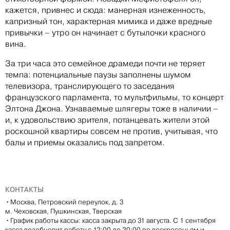
кажется, привнес и сюда: манерная изнеженность,
капризный тон, характерная мимика и даже вредные
привычки – утро он начинает с бутылочки красного
вина.
За три часа это семейное драмеди почти не теряет
темпа: потенциальные паузы заполнены шумом
телевизора, транслирующего то заседания
французского парламента, то мультфильмы, то концерт
Элтона Джона. Узнаваемые шлягеры тоже в наличии –
и, к удовольствию зрителя, потанцевать жители этой
роскошной квартиры совсем не против, учитывая, что
балы и приемы оказались под запретом.
КОНТАКТЫ
•
Москва, Петровский переулок, д. 3
м. Чеховская, Пушкинская, Тверская
•
График работы кассы: касса закрыта до 31 августа. С 1 сентября
касса возобновит работу с 12:00 до 20:00 по воскресеньям и