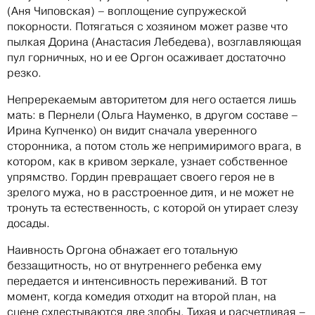
(Аня Чиповская) – воплощение супружеской
покорности. Потягаться с хозяином может разве что
пылкая Дорина (Анастасия Лебедева), возглавляющая
пул горничных, но и ее Оргон осаживает достаточно
резко.
Непререкаемым авторитетом для него остается лишь
мать: в Пернели (Ольга Науменко, в другом составе –
Ирина Купченко) он видит сначала уверенного
сторонника, а потом столь же непримиримого врага, в
котором, как в кривом зеркале, узнает собственное
упрямство. Гордин превращает своего героя не в
зрелого мужа, но в расстроенное дитя, и не может не
тронуть та естественность, с которой он утирает слезу
досады.
Наивность Оргона обнажает его тотальную
беззащитность, но от внутреннего ребенка ему
передается и интенсивность переживаний. В тот
момент, когда комедия отходит на второй план, на
сцене схлестываются две злобы. Тихая и расчетливая –