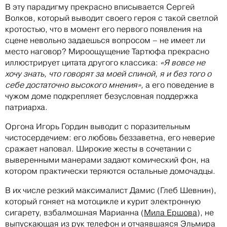
В эту парадигму прекрасно вписывается Сергей
Волков, который выводит своего героя с такой светлой
кротостью, что в момент его первого появления на
сцене невольно задаешься вопросом – не имеет ли
место наговор? Мироощущение Тартюфа прекрасно
иллюстрирует цитата другого классика:
«Я вовсе не
хочу знать, что говорят за моей спиной, я и без того о
себе достаточно высокого мнения»,
а его поведение в
чужом доме подкрепляет безусловная поддержка
патриарха.
Оргона Игорь Гордин выводит с поразительным
чистосердечием: его любовь беззаветна, его неверие
сражает наповал. Широкие жесты в сочетании с
выверенными манерами задают комический фон, на
котором практически теряются остальные домочадцы.
В их числе резкий максималист Дамис (Глеб Шевнин),
который гоняет на мотоцикле и курит электронную
сигарету, взбалмошная Марианна (
Мила Ершова
), не
выпускающая из рук телефон и отчаявшаяся Эльмира