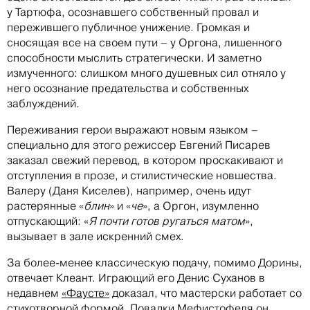
у Тартюфа, осознавшего собственный провал и
пережившего публичное унижение. Громкая и
сносящая все на своем пути – у Оргона, лишенного
способности мыслить стратегически. И заметно
измученного: слишком много душевных сил отняло у
него осознание предательства и собственных
заблуждений.
Переживания герои выражают новым языком –
специально для этого режиссер Евгений Писарев
заказал свежий перевод, в котором проскакивают и
отступления в прозе, и стилистические новшества.
Валеру (Даня Киселев), например, очень идут
растерянные «
блин
» и «
че
», а Оргон, изумленно
отпускающий: «
Я почти готов ругаться матом
»,
вызывает в зале искренний смех.
За более-менее классическую подачу, помимо Дорины,
отвечает Клеант. Играющий его Денис Суханов в
недавнем
«Фаусте»
доказал, что мастерски работает со
стихотворной формой. Повадки Мефистофеля он,