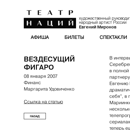
художественный руководи
народный артист России
Евгений Миронов
АФИША
БИЛЕТЫ
СПЕКТАКЛИ
ВЕЗДЕСУЩИЙ
В интерв
Серебрен
ФИГАРО
в полной
08 января 2007
партнеру
Финанс
Евгению 
Маргарита Удовиченко
драматич
себя”, в
Ссылка на статью
Мариинке
несколь
телепрог
НАЗАД
сериалах
теперь е