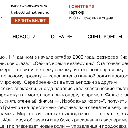
1 СЕНТЯБРЯ
КАССА
+7 (495) 629 37 39
Тартюф
ticket@tofnations.ru
19:00
/ Основная сцена
тель
КУПИТЬ БИЛЕТ
НОВОСТИ
О ТЕАТРЕ
СПЕЦПРОЕКТЫ
ью „Ф.”, данном в начале октября
2006 года,
режиссер Кир
ников сказал: „Сейчас время вездесущих”. Эта точная се
 мере относится и к нему самому, и к его полноправному
 по новому проекту — исполнителю главной роли и продю
Миронову. Серебренников выпускает один за другим
еские спектакли, иногда переписывая классические текст
 промежутках может поставить оперу, например „Фальстаф
, снять отличный фильм — „Изображая жертву”, получить 
ко
Гран-при на
престижных фестивалях и сделаться ведущ
раммы. Миронов играет как никогда много — в театре, в ки
. Жонглируя образами и не боясь рискованных экспериме
ще и примеривает новые роли — управленца и продюсера.