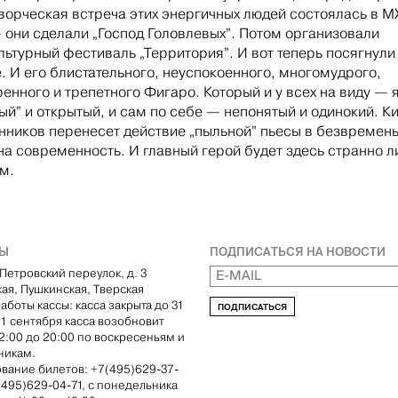
ворческая встреча этих энергичных людей состоялась в М
 они сделали „Господ Головлевых”. Потом организовали
льтурный фестиваль „Территория”. И вот теперь посягнули
 И его блистательного, неуспокоенного, многомудрого,
енного и трепетного Фигаро. Который и у всех на виду — 
ый” и открытый, и сам по себе — непонятый и одинокий. К
ников перенесет действие „пыльной” пьесы в безвремень
на современность. И главный герой будет здесь странно 
м.
ТЫ
ПОДПИСАТЬСЯ НА НОВОСТИ
Петровский переулок, д. 3
кая, Пушкинская, Тверская
аботы кассы: касса закрыта до 31
ПОДПИСАТЬСЯ
С 1 сентября касса возобновит
12:00 до 20:00 по воскресеньям и
никам.
вание билетов: +7(495)629-37-
(495)629-04-71, с понедельника