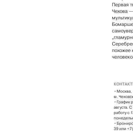
Первая т
Чехова —
мультику
Бомарше.
самоувер
„гламурн
Серебрен
похожее 
человеко
КОНТАК
•
Москва, 
м. Чеховс
•
График р
августа. 
работу с 
понедель
•
Брониро
39 или +7