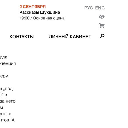
2 СЕНТЯБРЯ
РУС
ENG
Рассказы Шукшина
19:00
/ Основная сцена
КОНТАКТЫ
ЛИЧНЫЙ КАБИНЕТ
илл
нтенция
серу
ы „под
а” в
за него
им
но, в
нтов. А