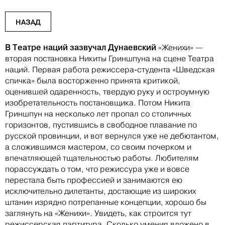
НАЗАД
В Театре наций зазвучал Дунаевский
«Женихи» —
вторая постановка Никиты Гриншпуна на сцене Театра
наций. Первая работа режиссера-студента «Шведская
спичка» была восторженно принята критикой,
оценившей одаренность, твердую руку и остроумную
изобретательность постановщика. Потом Никита
Гриншпун на несколько лет пропал со столичных
горизонтов, пустившись в свободное плавание по
русской провинции, и вот вернулся уже не дебютантом,
а сложившимся мастером, со своим почерком и
впечатляющей тщательностью работы. Любителям
порассуждать о том, что режиссура уже и вовсе
перестала быть профессией и занимаются ею
исключительно дилетанты, достающие из широких
штанин изрядно потрепанные концепции, хорошо бы
заглянуть на «Женихи». Увидеть, как строится тут
режиссерская партитура. Сколько умения вложено в