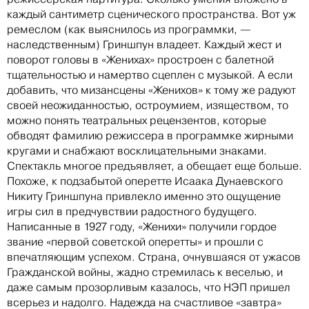
каждый сантиметр сценического пространства. Вот уж
ремеслом (как выяснилось из программки, —
наследственным) Гриншпун владеет. Каждый жест и
поворот головы в «Женихах» простроен с балетной
тщательностью и намертво сцеплен с музыкой. А если
добавить, что мизансцены «Женихов» к тому же радуют
своей неожиданностью, остроумием, изяществом, то
можно понять театральных рецензентов, которые
обводят фамилию режиссера в программке жирными
кругами и снабжают восклицательными знаками.
Спектакль многое предъявляет, а обещает еще больше.
Похоже, к подзабытой оперетте Исаака Дунаевского
Никиту Гриншпуна привлекло именно это ощущение
игры сил в предчувствии радостного будущего.
Написанные в 1927 году, «Женихи» получили гордое
звание «первой советской оперетты» и прошли с
впечатляющим успехом. Страна, очнувшаяся от ужасов
Гражданской войны, жадно стремилась к веселью, и
даже самым прозорливым казалось, что НЭП пришел
всерьез и надолго. Надежда на счастливое «завтра»