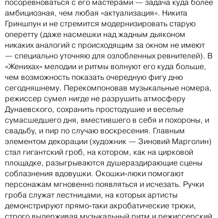
посоревноваться с его мастерами — задача куда более
амбициозная, чем любая «актуализация». Никита
Гриншпун и не стремится модернизировать старую
оперетту (даже насмешки над жадным дьяконом
никаких аналогий с происходящим за окном не имеют
— специально уточняю для озлобленных ревнителей). В
«Женихах» мелодии и ритмы волнуют его куда больше,
чем возможность показать очередную фигу дню
сегодняшнему. Перекомпоновав музыкальные номера,
режиссер сумел нигде не разрушить атмосферу
Дунаевского, сохранить простодушие и веселье
сумасшедшего дня, вместившего в себя и похороны, и
свадьбу, и пир по случаю воскресения. Главным
элементом декорации (художник — Зиновий Марголин)
стал гигантский гроб, на котором, как на цирковой
площадке, разыгрываются душераздирающие сцены
соблазнения вдовушки. Окошки-люки помогают
персонажам мгновенно появляться и исчезать. Ручки
гроба служат лестницами, на которых артисты
демонстрируют прямо-таки акробатические трюки,
строго выдерживая музыкальный ритм и режиссерский