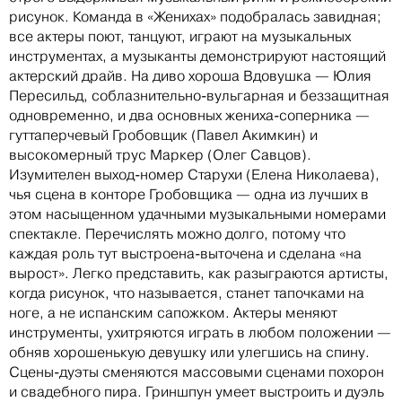
рисунок. Команда в «Женихах» подобралась завидная;
все актеры поют, танцуют, играют на музыкальных
инструментах, а музыканты демонстрируют настоящий
актерский драйв. На диво хороша Вдовушка — Юлия
Пересильд, соблазнительно-вульгарная и беззащитная
одновременно, и два основных жениха-соперника —
гуттаперчевый Гробовщик (Павел Акимкин) и
высокомерный трус Маркер (Олег Савцов).
Изумителен выход-номер Старухи (Елена Николаева),
чья сцена в конторе Гробовщика — одна из лучших в
этом насыщенном удачными музыкальными номерами
спектакле. Перечислять можно долго, потому что
каждая роль тут выстроена-выточена и сделана «на
вырост». Легко представить, как разыграются артисты,
когда рисунок, что называется, станет тапочками на
ноге, а не испанским сапожком. Актеры меняют
инструменты, ухитряются играть в любом положении —
обняв хорошенькую девушку или улегшись на спину.
Сцены-дуэты сменяются массовыми сценами похорон
и свадебного пира. Гриншпун умеет выстроить и дуэль