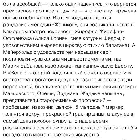
была всеобщей — только одни надеялись, что вернется
прекрасное прошлое, а другие — что настанут времена
новые и небывалые. В этом воздухе надежды
рождались мелодии «Женихов», они возникали, когда в
Камерном театре искрилось «Жирофле-Жирофля»
Оффенбаха (Алиса Коонен, сняв котурны Федры, с
удовольствием ныряет в цирковую стихию балагана). А
Мейерхольд с удовольствием насыщает свои
постановки музыкальными дивертисментами, где
Мария Бабанова изображает канканирующую Европу.
В «Женихах» старый водевильный сюжет о перипетиях
сватовства к богатой вдовушке разыгрывается среди
персонажей, бывших излюбленными мишенями сатиры
Маяковского, Олеши, Эрдмана. Жадные нэпманы,
представители старорежимных профессий —
гробовщик, извозчик, дьякон, бильярдный маркер
толпятся вокруг прекрасной трактирщицы, атакуя ее в
самый день похорон супруга. В наше время
разрушения всех и всяческих надежд вернуться хотя бы
ненадолго в момент цветения искусства,