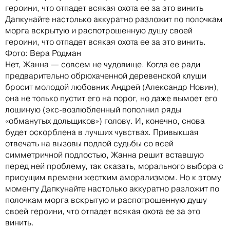
героини, что отпадет всякая охота ее за это винить
Дапкунайте настолько аккуратно разложит по полочкам
морга вскрытую и распотрошенную душу своей
героини, что отпадет всякая охота ее за это винить.
Фото: Вера Родман
Нет, Жанна — совсем не чудовище. Когда ее ради
предварительно обрюхаченной деревенской клуши
бросит молодой любовник Андрей (Александр Новин),
она не только пустит его на порог, но даже вымоет его
лошиную (экс-возлюбленный пополнил ряды
«обманутых дольщиков») голову. И, конечно, снова
будет оскорблена в лучших чувствах. Привыкшая
отвечать на вызовы подлой судьбы со всей
симметричной подлостью, Жанна решит вставшую
перед ней проблему, так сказать, морального выбора с
присущим времени жестким аморализмом. Но к этому
моменту Дапкунайте настолько аккуратно разложит по
полочкам морга вскрытую и распотрошенную душу
своей героини, что отпадет всякая охота ее за это
винить.