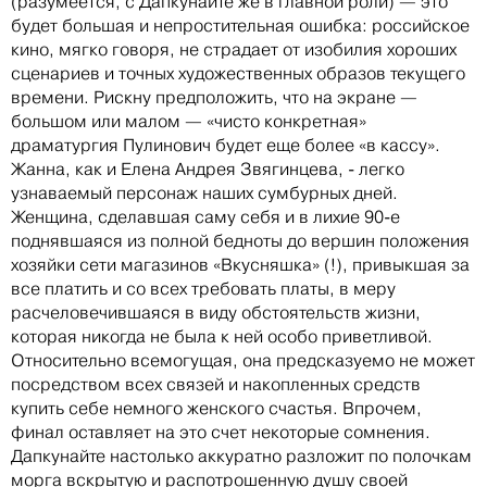
(разумеется, с Дапкунайте же в главной роли) — это
будет большая и непростительная ошибка: российское
кино, мягко говоря, не страдает от изобилия хороших
сценариев и точных художественных образов текущего
времени. Рискну предположить, что на экране —
большом или малом — «чисто конкретная»
драматургия Пулинович будет еще более «в кассу».
Жанна, как и Елена Андрея Звягинцева, - легко
узнаваемый персонаж наших сумбурных дней.
Женщина, сделавшая саму себя и в лихие 90-е
поднявшаяся из полной бедноты до вершин положения
хозяйки сети магазинов «Вкусняшка» (!), привыкшая за
все платить и со всех требовать платы, в меру
расчеловечившаяся в виду обстоятельств жизни,
которая никогда не была к ней особо приветливой.
Относительно всемогущая, она предсказуемо не может
посредством всех связей и накопленных средств
купить себе немного женского счастья. Впрочем,
финал оставляет на это счет некоторые сомнения.
Дапкунайте настолько аккуратно разложит по полочкам
морга вскрытую и распотрошенную душу своей