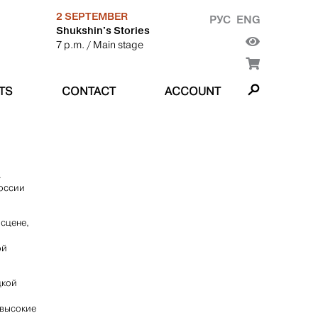
2 SEPTEMBER
РУС
ENG
Shukshin's Stories
7 p.m.
/ Main stage
TS
CONTACT
ACCOUNT
.
России
 сцене,
ой
цкой
 высокие