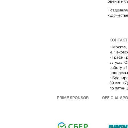
оценки и б
Поздравлял
художестве
КОНТАК
•
Москва, 
м. Чеховс
•
График р
августа. 
работу с 
понедель
•
Брониро
39 или +7
по пятницу
PRIME SPONSOR
OFFICIAL SP