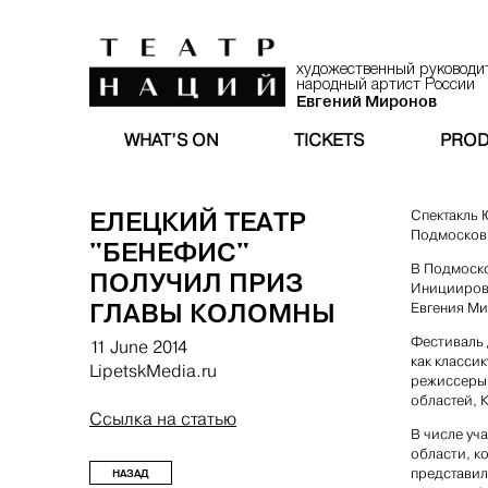
художественный руководи
народный артист России
Евгений Миронов
WHAT’S ON
TICKETS
PROD
ЕЛЕЦКИЙ ТЕАТР
Спектакль 
Подмосков
"БЕНЕФИС"
В Подмоско
ПОЛУЧИЛ ПРИЗ
Инициирова
ГЛАВЫ КОЛОМНЫ
Евгения Ми
Фестиваль 
11 June 2014
как класси
LipetskMedia.ru
режиссеры,
областей, 
Ссылка на статью
В числе уч
области, к
представил
НАЗАД