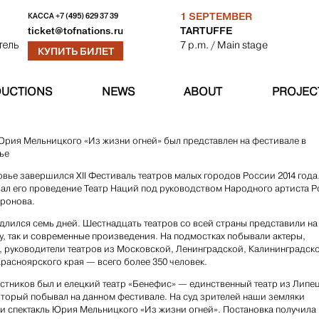
1 SEPTEMBER
КАССА
+7 (495) 629 37 39
TARTUFFE
ticket@tofnations.ru
7 p.m.
/ Main stage
тель
КУПИТЬ БИЛЕТ
UCTIONS
NEWS
ABOUT
PROJEC
Юрия Мельницкого «Из жизни огней» был представлен на фестивале в
ье
вье завершился XII Фестиваль театров малых городов России 2014 года
л его проведение Театр Наций под руководством Народного артиста 
ронова.
длился семь дней. Шестнадцать театров со всей страны представили на
ку, так и современные произведения. На подмостках побывали актеры,
 руководители театров из Московской, Ленинградской, Калининградск
Красноярского края — всего более 350 человек.
астников был и елецкий театр «Бенефис» — единственный театр из Липе
оторый побывал на данном фестивале. На суд зрителей наши земляки
и спектакль Юрия Мельницкого «Из жизни огней». Постановка получила