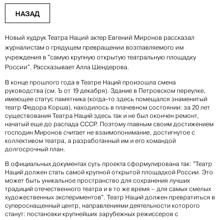
НАЗАД
Новый худрук Театра Наций актер Евгений Миронов рассказал
журналистам о грядущем превращении возглавляемого им
учреждения в "самую крупную открытую театральную площадку
России". Рассказывает Алла Шендерова.
В конце прошлого года в Театре Наций произошла смена
руководства (см. Ъ от 19 декабря). Здание в Петровском переулке,
имеющее статус памятника (когда-то здесь помещался знаменитый
театр Федора Корша), находилось в плачевном состоянии: за 20 лет
существования Театра Наций здесь так и не был окончен ремонт,
начатый еще до распада СССР. Поэтому главным своим достижением
господин Миронов считает не взаимопонимание, достигнутое с
коллективом театра, а разработанный им и его командой
долгосрочный план.
В официальных документах суть проекта сформулирована так: "Театр
Наций должен стать самой крупной открытой площадкой России. Это
может быть уникальное пространство для сохранения лучших
традиций отечественного театра и в то же время – для самых смелых
художественных экспериментов". Театр Наций должен превратиться в
супероснащенный центр, направлениями деятельности которого
станут: постановки крупнейших зарубежных режиссеров с