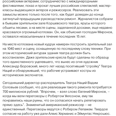
российскими актерами; сотрудничество с международными
фестивалями; показ и прокат лучших российских спектаклей; мастер-
классы выдающихся актеров и режиссеров. Реализовать эти
замыслы можно только после того, как будет доведен до конца
затянутый предыдущим руководством ремонт. Журналистов собрали
в бывшем зрительном зале Коршевского театра, ярусы которого
обшиты лесами, а на месте сцены, заделанной досками, еще недавно
красовался огромный котлован. Он, как объяснил господин Миронов,
оставался незасыпанным в течение последних 15 лет.
На месте котлована новый худрук намерен построить зрительный зал
на 1040 мест и сцену, оснащенную по последнему слову техники. При
этом исторический антураж здания театра должен быть
восстановлен. Даже зрительские кресла будут сделаны по образцу
того единственного уцелевшего, что вынес из огня художник
Александр Боровский, много лет назад посетивший "стройку" Театра
Наций и обнаруживший, что рабочие устраивают костры из
исторических экспонатов.
Сегодняшний директор-распорядитель Театра Наций Вадим
Соловьев сообщил, что для реализации такого ремонта потребуется
700 миллионов рублей. "Впрочем, – взял слово Евгений Миронов, –
когда мы вели переговоры с Робертом Уилсоном, ему так
понравились наши руины, что он согласился начать репетировать
прямо здесь". Знаменитый американский режиссер – не
единственный. Переговоры ведутся с Робером Лепажем. Твердое
согласие на работу уже дали Алвис Херманис и Эймунтас Някрошюс.