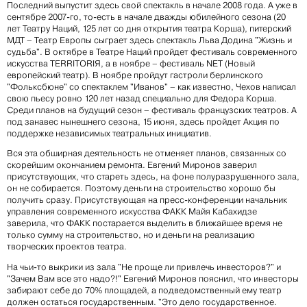
Последний выпустит здесь свой спектакль в начале 2008 года. А уже в
сентябре 2007-го, то-есть в начале дважды юбилейного сезона (20
лет Театру Наций, 125 лет со дня открытия театра Корша), питерский
МДТ – Театр Европы сыграет здесь спектакль Льва Додина "Жизнь и
судьба". В октябре в Театре Наций пройдет фестиваль современного
искусства TERRITORIЯ, а в ноябре – фестиваль NET (Новый
европейский театр). В ноябре пройдут гастроли берлинского
"Фольксбюне" со спектаклем "Иванов" – как известно, Чехов написал
свою пьесу ровно 120 лет назад специально для Федора Корша.
Среди планов на будущий сезон – фестиваль французских театров. А
под занавес нынешнего сезона, 15 июня, здесь пройдет Акция по
поддержке независимых театральных инициатив.
Вся эта обширная деятельность не отменяет планов, связанных со
скорейшим окончанием ремонта. Евгений Миронов заверил
присутствующих, что стареть здесь, на фоне полуразрушенного зала,
он не собирается. Поэтому деньги на строительство хорошо бы
получить сразу. Присутствующая на пресс-конференции начальник
управления современного искусства ФАКК Майя Кабахидзе
заверила, что ФАКК постарается выделить в ближайшее время не
только сумму на строительство, но и деньги на реализацию
творческих проектов театра.
На чьи-то выкрики из зала "Не проще ли привлечь инвесторов?" и
"Зачем Вам все это надо?!" Евгений Миронов пояснил, что инвесторы
забирают себе до 70% площадей, а подведомственный ему театр
должен остаться государственным. "Это дело государственное.