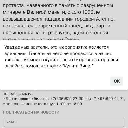
протеста, названного в память о разрушенном
минарете Великой мечети, около 1000 лет
возвышавшемся над древним городом Алеппо,
встречаются современный танец, видеоарт и
насыщенная палитра звуков, вдохновленная
музыкальным наследием Сирии.
Уважаемые зрители, это мероприятие является
арендным. Билеты на него не продаются в наших
кассах – их можно купить только у организатора или
онлайн с помощью кнопки "Купить билет"
КОНТАКТЫ
•
Москва, Петровский переулок, д. 3
м. Чеховская, Пушкинская, Тверская
OK
•
График работы кассы: касса закрыта до 31 августа. С 1 сентября
касса возобновит работу с 12:00 до 20:00 по воскресеньям и
понедельникам.
•
Бронирование билетов: +7(495)629-37-39 или +7(495)629-04-71,
с понедельника по пятницу с 11:00 до 18:00.
ПОДПИСАТЬСЯ НА НОВОСТИ