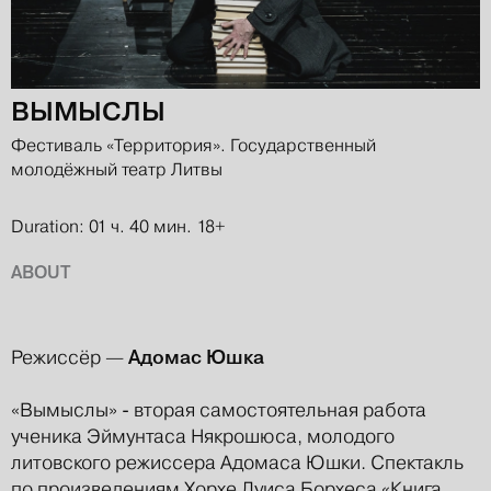
ВЫМЫСЛЫ
Фестиваль «Территория». Государственный
молодёжный театр Литвы
Duration: 01 ч. 40 мин.
18+
ABOUT
Адомас Юшка
Режиссёр —
«Вымыслы» - вторая самостоятельная работа
ученика Эймунтаса Някрошюса, молодого
литовского режиссера Адомаса Юшки. Спектакль
по произведениям Хорхе Луиса Борхеса «Книга