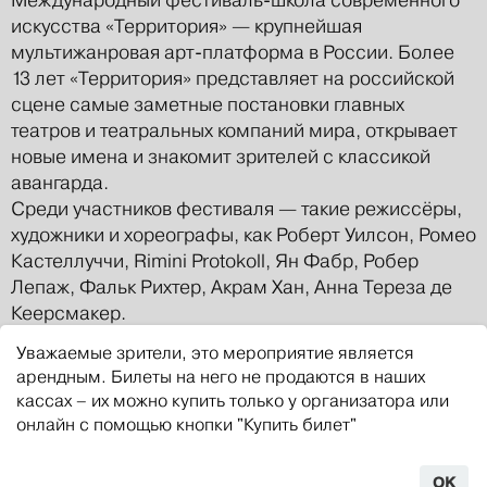
искусства «Территория» — крупнейшая
мультижанровая арт-платформа в России. Более
13 лет «Территория» представляет на российской
сцене самые заметные постановки главных
театров и театральных компаний мира, открывает
новые имена и знакомит зрителей с классикой
авангарда.
Среди участников фестиваля — такие режиссёры,
художники и хореографы, как Роберт Уилсон, Ромео
Кастеллуччи, Rimini Protokoll, Ян Фабр, Робер
Лепаж, Фальк Рихтер, Акрам Хан, Анна Тереза де
Кеерсмакер.
«Территория» — единственный в России
Уважаемые зрители, это мероприятие является
фестиваль-школа. Каждый год 50 молодых
арендным. Билеты на него не продаются в наших
специалистов в сфере культуры и искусства из
кассах – их можно купить только у организатора или
разных городов России и стран мира собираются
онлайн с помощью кнопки "Купить билет"
на образовательной программе фестиваля в
Москве. Лекции и мастер-классы для студентов
OK