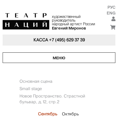
РУС
ENG
художественный
руководитель
народный артист России
Евгений Миронов
КАССА
+7 (495) 629 37 39
МЕНЮ
Основная сцена
Small stage
Новое Пространство. Страстной
бульвар, д.12, стр.2
Сентябрь
Октябрь