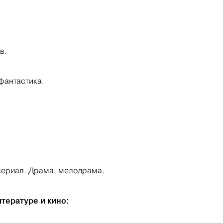
.
в.
 фантастика.
 сериал. Драма, мелодрама.
тературе и кино: