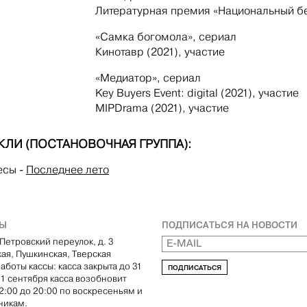
Литературная премия «Национальный бе
«Самка богомола», сериал
Кинотавр (2021), участие
«Медиатор», сериал
Key Buyers Event: digital (2021), участие
MIPDrama (2021), участие
КЛИ (ПОСТАНОВОЧНАЯ ГРУППА):
есы
-
Последнее лето
ТЫ
ПОДПИСАТЬСЯ НА НОВОСТИ
Петровский переулок, д. 3
кая, Пушкинская, Тверская
аботы кассы: касса закрыта до 31
ПОДПИСАТЬСЯ
С 1 сентября касса возобновит
12:00 до 20:00 по воскресеньям и
никам.