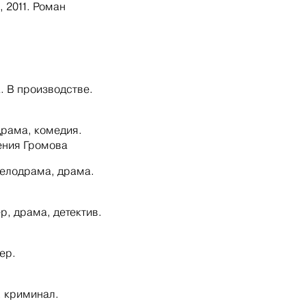
, 2011. Роман
. В производстве.
Драма, комедия.
ения Громова
 мелодрама, драма.
р, драма, детектив.
ер.
, криминал.