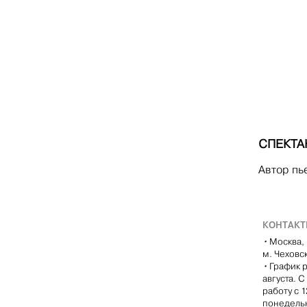
СПЕКТА
Автор пь
КОНТАК
•
Москва, 
м. Чеховс
•
График р
августа. 
работу с 
понедель