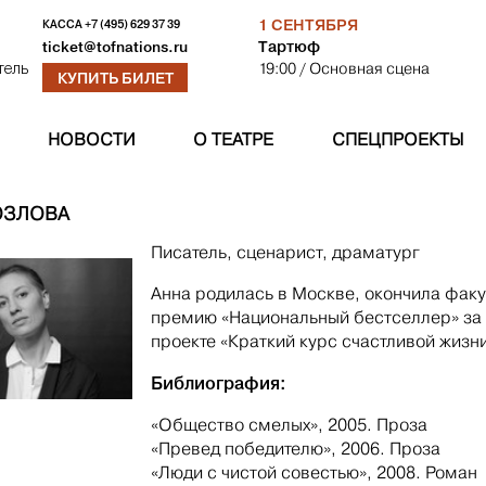
1 СЕНТЯБРЯ
КАССА
+7 (495) 629 37 39
Тартюф
ticket@tofnations.ru
19:00
/ Основная сцена
тель
КУПИТЬ БИЛЕТ
НОВОСТИ
О ТЕАТРЕ
СПЕЦПРОЕКТЫ
ОЗЛОВА
Писатель, сценарист, драматург
Анна родилась в Москве, окончила факу
премию «Национальный бестселлер» за 
проекте «Краткий курс счастливой жизни»
Библиография:
«Общество смелых», 2005. Проза
«Превед победителю», 2006. Проза
«Люди с чистой совестью», 2008. Роман