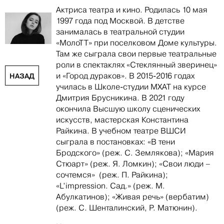
Актриса театра и кино. Родилась 10 мая
1997 года под Москвой. В детстве
занималась в театральной студии
«МолоТТ» при поселковом Доме культуры.
Там же сыграла свои первые театральные
роли в спектаклях «Стеклянный зверинец»
и «Город дураков». В 2015-2016 годах
НАЗАД
училась в Школе-студии МХАТ на курсе
Дмитрия Брусникина. В 2021 году
окончила Высшую школу сценических
искусств, мастерская Константина
Райкина. В учебном театре ВШСИ
сыграла в постановках: «В тени
Бродского» (реж. С. Землякова); «Мария
Стюарт» (реж. Я. Ломкин); «Свои люди –
сочтемся» (реж. П. Райкина);
«L’impression. Сад.» (реж. М.
Абулкатинов); «Живая речь» (вербатим)
(реж. С. Шенталинский, Р. Матюнин).