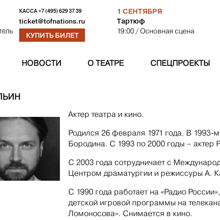
1 СЕНТЯБРЯ
КАССА
+7 (495) 629 37 39
Тартюф
ticket@tofnations.ru
19:00
/ Основная сцена
тель
КУПИТЬ БИЛЕТ
НОВОСТИ
О ТЕАТРЕ
СПЕЦПРОЕКТЫ
ЛЬИН
Актер театра и кино.
Родился 26 февраля 1971 года. В 1993-
Бородина. С 1993 по 2000 годы – актер 
С 2003 года сотрудничает с Междунаро
Центром драматургии и режиссуры А. К
С 1990 года работает на «Радио России»
детской игровой программы на телекан
Ломоносова». Снимается в кино.