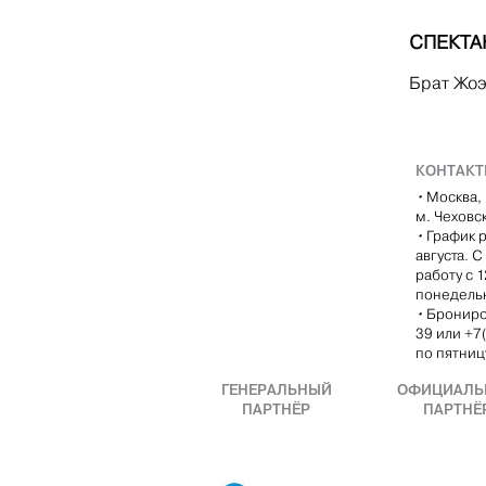
СПЕКТА
Брат Жоэ
КОНТАК
•
Москва, 
м. Чеховс
•
График р
августа. 
работу с 
понедель
•
Брониро
39 или +7
по пятницу
ГЕНЕРАЛЬНЫЙ
ОФИЦИАЛЬ
ПАРТНЁР
ПАРТНЁ