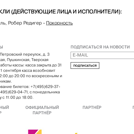
КЛИ (ДЕЙСТВУЮЩИЕ ЛИЦА И ИСПОЛНИТЕЛИ):
ль, Робер Редигер
-
Покорность
ТЫ
ПОДПИСАТЬСЯ НА НОВОСТИ
Петровский переулок, д. 3
кая, Пушкинская, Тверская
аботы кассы: касса закрыта до 31
ПОДПИСАТЬСЯ
С 1 сентября касса возобновит
12:00 до 20:00 по воскресеньям и
никам.
вание билетов: +7(495)629-37-
(495)629-04-71, с понедельника
 с 11:00 до 18:00.
НЫЙ
ОФИЦИАЛЬНЫЙ
ПАРТНЁР
Р
ПАРТНЁР