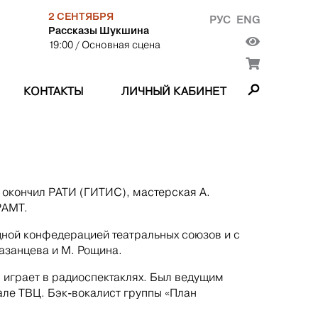
2 СЕНТЯБРЯ
РУС
ENG
Рассказы Шукшина
19:00
/ Основная сцена
КОНТАКТЫ
ЛИЧНЫЙ КАБИНЕТ
м окончил РАТИ (ГИТИС), мастерская А.
РАМТ.
дной конфедерацией театральных союзов и с
азанцева и М. Рощина.
, играет в радиоспектаклях. Был ведущим
але ТВЦ. Бэк-вокалист группы «План