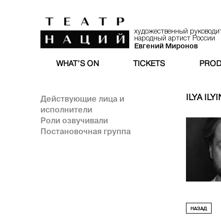
художественный руководи
народный артист России
Евгений Миронов
WHAT’S ON
TICKETS
PROD
ILYA ILYI
Действующие лица и
исполнители
Роли озвучивали
Постановочная группа
НАЗАД