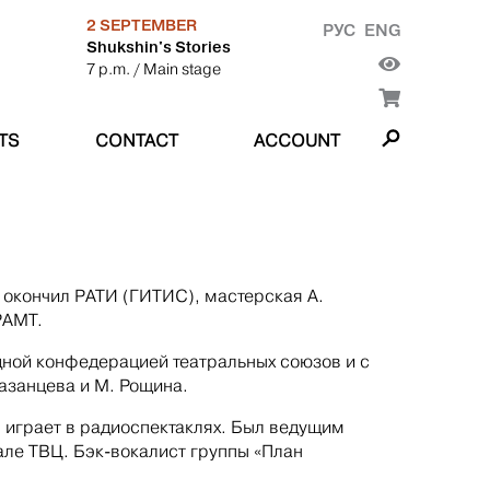
2 SEPTEMBER
РУС
ENG
Shukshin's Stories
7 p.m.
/ Main stage
TS
CONTACT
ACCOUNT
м окончил РАТИ (ГИТИС), мастерская А.
РАМТ.
дной конфедерацией театральных союзов и с
азанцева и М. Рощина.
, играет в радиоспектаклях. Был ведущим
але ТВЦ. Бэк-вокалист группы «План