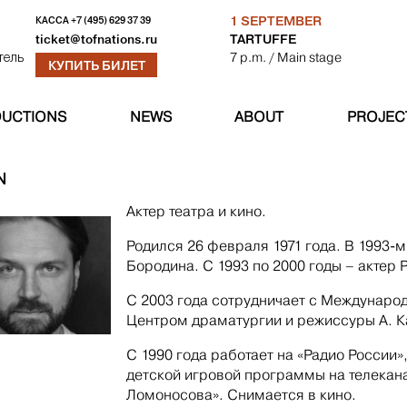
1 SEPTEMBER
КАССА
+7 (495) 629 37 39
TARTUFFE
ticket@tofnations.ru
7 p.m.
/ Main stage
тель
КУПИТЬ БИЛЕТ
UCTIONS
NEWS
ABOUT
PROJEC
N
Актер театра и кино.
Родился 26 февраля 1971 года. В 1993-
Бородина. С 1993 по 2000 годы – актер 
С 2003 года сотрудничает с Междунаро
Центром драматургии и режиссуры А. К
С 1990 года работает на «Радио России»
детской игровой программы на телекан
Ломоносова». Снимается в кино.