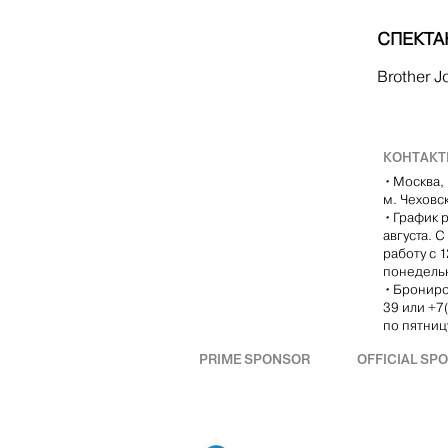
СПЕКТА
Brother J
КОНТАК
•
Москва, 
м. Чеховс
•
График р
августа. 
работу с 
понедель
•
Брониро
39 или +7
по пятницу
PRIME SPONSOR
OFFICIAL SP