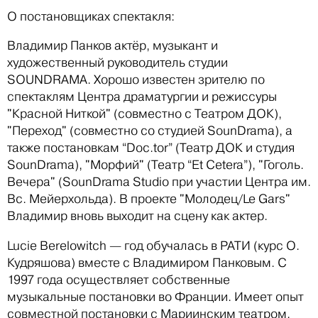
О постановщиках спектакля:
Владимир Панков актёр, музыкант и
художественный руководитель студии
SOUNDRAMA. Хорошо известен зрителю по
спектаклям Центра драматургии и режиссуры
"Красной Ниткой" (совместно с Театром ДОК),
"Переход" (совместно со студией SounDrama), а
также постановкам “Doc.tor” (Театр ДОК и студия
SounDrama), "Морфий" (Театр “Et Cetera”), "Гоголь.
Вечера" (SounDrama Studio при участии Центра им.
Вс. Мейерхольда). В проекте "Молодец/Le Gars"
Владимир вновь выходит на сцену как актер.
Lucie Berelowitch — год обучалась в РАТИ (курс О.
Кудряшова) вместе с Владимиром Панковым. С
1997 года осуществляет собственные
музыкальные постановки во Франции. Имеет опыт
совместной постановки с Мариинским театром,