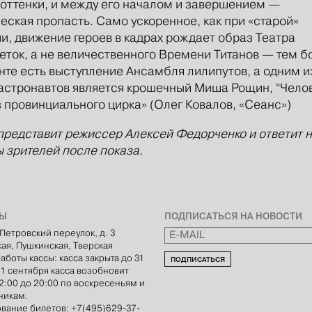
 оттенки, и между его началом и завершением —
еская пропасть. Само ускоренное, как при «старой»
и, движение героев в кадрах рождает образ Театра
ток, а не величественного Времени Титанов — тем б
енте есть выступление Ансамбля лилипутов, а одним и
астронавтов является крошечный Миша Рощин, “Чело
з провинциального цирка» (Олег Ковалов, «Сеанс»)
редставит режиссер Алексей Федорченко и ответит 
 зрителей после показа.
ТЫ
ПОДПИСАТЬСЯ НА НОВОСТИ
Петровский переулок, д. 3
кая, Пушкинская, Тверская
аботы кассы: касса закрыта до 31
ПОДПИСАТЬСЯ
С 1 сентября касса возобновит
12:00 до 20:00 по воскресеньям и
никам.
вание билетов: +7(495)629-37-