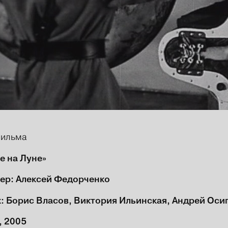
фильма
е на Луне»
ер: Алексей Федорченко
х: Борис Власов, Виктория Ильинская, Андрей Оси
, 2005