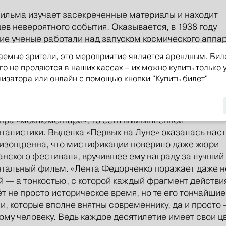
ильма изучает засекреченные материалы и находит
ев невероятного события. Оказывается, в 1938 году
ие ученые работали над запуском космического аппа
ёта на Луну. Целая группа «космолетчиков» готовилась
аемые зрители, это мероприятие является арендным. Бил
ции, но после пуска связь с ракетой оборвалась.
го не продаются в наших кассах – их можно купить только 
низатора или онлайн с помощью кнопки "Купить билет"
тражный дебют Алексея Федорченко, одного из сам
х современных российских режиссеров (лауреат приз
врелий будущего»), – пример редкого для отечествен
нра «мокьюментари», то есть вымышленной
талистики. Выделка «Первых на Луне» оказалась нас
 изощренна, что мистификации поверило даже жюри
нского фестиваля, вручившее ему награду за лучший
тальный фильм. «Лента Федорченко поражает даже н
 — а тонкостью, с которой каждый фрагмент действи
т не просто историческое время, но те его тончайшие
и, которые вполне внятны современнику, да и просто
ому человеку. Ведь каждое десятилетие имеет свои цв