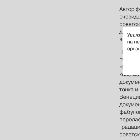
Автор ф
очевидц
советск
для пол
Уваж
экспеди
на не
орга
Полноме
глубоки
«Марк А
кино жа
докумен
тонка и
Венециа
докумен
фабулой
передаё
градаци
советск