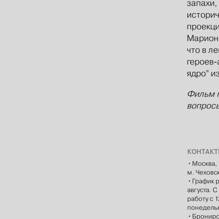
запахи,
историч
проекци
Марионе
что в л
героев-
ядро” и
Фильм п
вопросы
КОНТАК
•
Москва, 
м. Чеховс
•
График р
августа. 
работу с 
понедель
•
Брониро