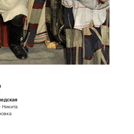
и
и
едская
— Никита
новка