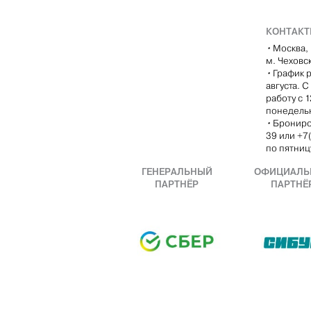
КОНТАК
•
Москва, 
м. Чеховс
•
График р
августа. 
работу с 
понедель
•
Брониро
39 или +7
по пятницу
ГЕНЕРАЛЬНЫЙ
ОФИЦИАЛЬ
ПАРТНЁР
ПАРТНЁ