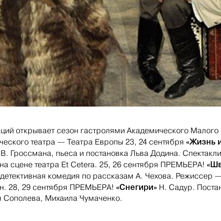
аций открывает сезон гастролями Академического Малого
«Жизнь 
ческого театра — Театра Европы 23, 24 сентября
»
В. Гроссмана, пьеса и постановка Льва Додина. Спектакл
«Шв
на сцене театра Et Cetera. 25, 26 сентября ПРЕМЬЕРА!
детективная комедия по рассказам А. Чехова. Режиссер 
«Снегири»
н. 28, 29 сентября ПРЕМЬЕРА!
Н. Садур. Поста
 Сополева, Михаила Чумаченко.