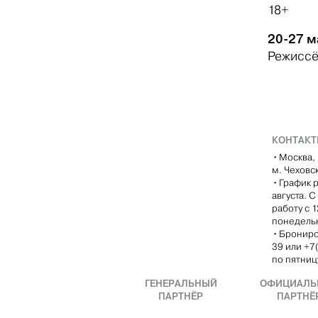
18+
20-27 м
Режиссё
КОНТАК
•
Москва, 
м. Чеховс
•
График р
августа. 
работу с 
понедель
•
Брониро
39 или +7
по пятницу
ГЕНЕРАЛЬНЫЙ
ОФИЦИАЛЬ
ПАРТНЁР
ПАРТНЁ