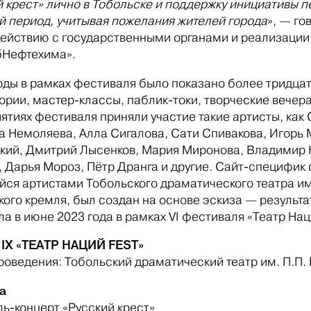
й крест» лично в Тобольске и поддержку инициативы 
й период, учитывая пожелания жителей города
», — го
ействию с государственными органами и реализации
бНефтехима».
годы в рамках фестиваля было показано более тридца
рии, мастер-классы, паблик-токи, творческие вечера
ятиях фестиваля приняли участие такие артисты, как 
а Немоляева, Алла Сигалова, Сати Спивакова, Игорь 
кий, Дмитрий Лысенков, Мария Миронова, Владимир 
, Дарья Мороз, Пётр Дранга и другие. Сайт-специфик
йся артистами Тобольского драматического театра и
кого кремля, был создан на основе эскиза — результа
а в июне 2023 года в рамках VI фестиваля «Театр Нац
IX «ТЕАТР НАЦИЙ FEST»
роведения: Тобольский драматический театр им. П.П.
а
ль-концерт «Русский крест»