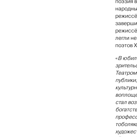
поэзия 
народны
режиссё
заверши
режиссё
легли н
поэтов X
«
В юбиле
зритель
Театром
публики
культур
воплоще
стал во
богатст
професс
тоболяк
художес