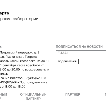
арта
рские лаборатории
ТЫ
ПОДПИСАТЬСЯ НА НОВОСТИ
Петровский переулок, д. 3
кая, Пушкинская, Тверская
аботы кассы: касса закрыта до 31
ПОДПИСАТЬСЯ
С 1 сентября касса возобновит
12:00 до 20:00 по воскресеньям и
никам.
вание билетов: +7(495)629-37-
(495)629-04-71, с понедельника
 с 11:00 до 18:00.
НЫЙ
ОФИЦИАЛЬНЫЙ
ПАРТНЁР
Р
ПАРТНЁР