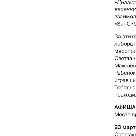
«Русски
весенни
взаимод
«ЗапСи
За эти 
лаборато
меропри
Светлан
Маковец
Ребенок
игравши
Тобольс
проходил
АФИША 
Место п
23 март
Спектак