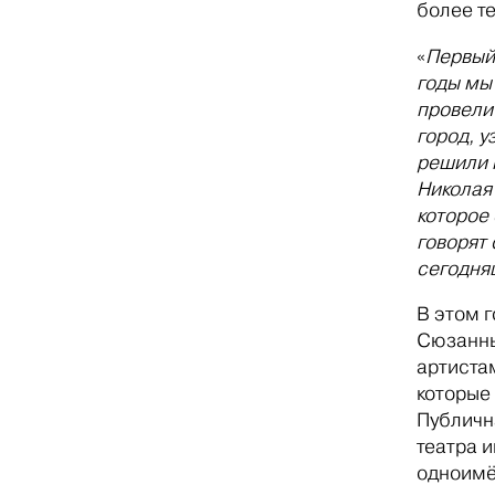
более т
«
Первый 
годы мы
провели
город, у
решили 
Николая
которое
говорят 
сегодняш
В этом 
Сюзанны
артиста
которые
Публичн
театра 
одноимё