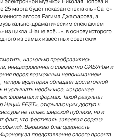
ой электронной музыкой Николая Попова и
 25 марта будет показан спектакль «Сато»
менного автора Рагима Джафарова, а
 музыкально-драматическим спектаклем
 из цикла «Наше всё…», в основу которого
одного из самых известных советских
отметить, насколько преобразились
кта, инициированного совместно СИБУРом и
асения перед возможным непониманием
 теперь аудитория обладает достаточной
ь и услышать необычное, искреннее
ых форматах и формах. Такой результат
р Наций FEST», открывающим доступ к
иссуры не только широкой публике, но и
 факт, что фестиваль завоевал сердца
х событий. Выражаю благодарность
иронову за представление своего проекта