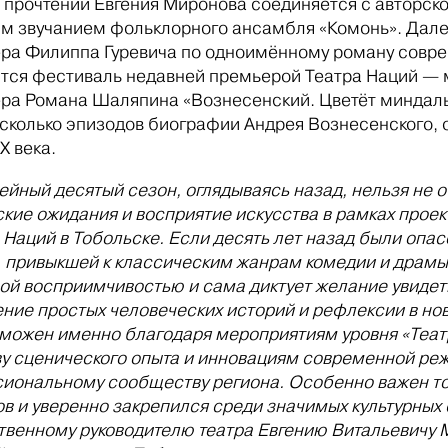
в прочтении Евгения Миронова соединяется с авторск
м звучанием фольклорного ансамбля «Комонь». Далее
ра Филиппа Гуревича по одноимённому роману совре
тся фестиваль недавней премьерой Театра Наций —
ра Романа Шаляпина «Вознесенский. Цветёт миндаль»
есколько эпизодов биографии Андрея Вознесенского, 
X века.
йный десятый сезон, оглядываясь назад, нельзя не 
ские ожидания и восприятие искусства в рамках прое
 Наций в Тобольске. Если десять лет назад были оп
, привыкшей к классическим жанрам комедии и драмы,
ной восприимчивостью и сама диктует желание увидет
ние простых человеческих историй и рефлексии в нов
зможен именно благодаря мероприятиям уровня «Теат
ву сценического опыта и инновациям современной реж
иональному сообществу региона. Особенно важен тот
ов и уверенно закрепился среди значимых культурны
твенному руководителю театра Евгению Витальевичу М