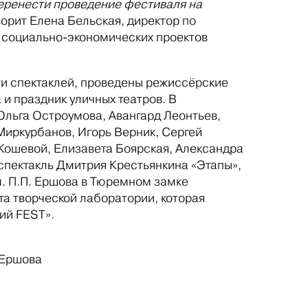
перенести проведение фестиваля на
ворит Елена Бельская, директор по
 социально-экономических проектов
ти спектаклей, проведены режиссёрские
 и праздник уличных театров. В
Ольга Остроумова, Авангард Леонтьев,
Миркурбанов, Игорь Верник, Сергей
Кошевой, Елизавета Боярская, Александра
 спектакль Дмитрия Крестьянкина «Этапы»,
м. П.П. Ершова в Тюремном замке
та творческой лаборатории, которая
ий FEST».
 Ершова