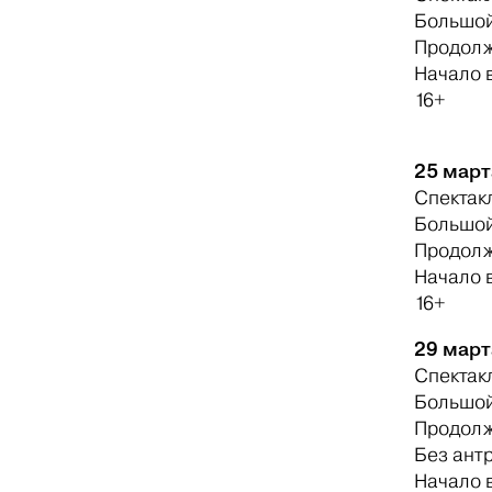
Большой
Продолжи
Начало в
16+
25 март
Спектак
Большой
Продолж
Начало в
16+
29 мар
Спектак
Большой
Продолж
Без ант
Начало в