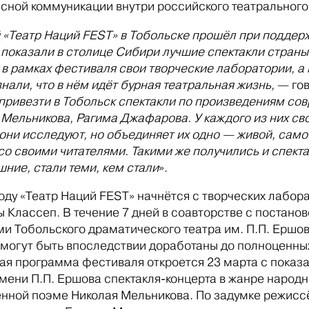
есной коммуникации внутри российского театральног
«Театр Наций FEST» в Тобольске прошёл при поддерж
 показали в столице Сибири лучшие спектакли стран
 в рамках фестиваля свои творческие лаборатории, 
знали, что в нём идёт бурная театральная жизнь,
— гов
привезти в Тобольск спектакли по произведениям сов
 Мельникова, Рагима Джафарова. У каждого из них св
 они исследуют, но объединяет их одно — живой, само
со своими читателями. Такими же получились и спекта
ние, стали теми, кем стали
».
году «Театр Наций FEST» начнётся с творческих лабо
 Классеп. В течение 7 дней в соавторстве с постанов
ми Тобольского драматического театра им. П.П. Ершов
 могут быть впоследствии доработаны до полноценных
ая программа фестиваля откроется 23 марта с показа
имени П.П. Ершова спектакля-концерта в жанре народн
нной поэме Николая Мельникова. По задумке режисс